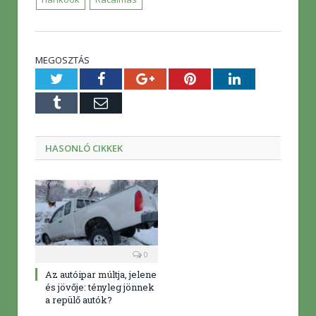
MEGOSZTÁS
Twitter
Facebook
Google+
Pinterest
LinkedIn
Tumblr
E-
mail
HASONLÓ CIKKEK
0
Az autóipar múltja, jelene
és jövője: tényleg jönnek
a repülő autók?