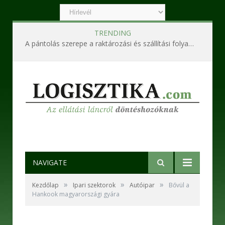
TRENDING
A pántolás szerepe a raktározási és szállítási folyamatokban
NAVIGATE
»
»
»
Kezdőlap
Ipari szektorok
Autóipar
Bővül a
Hankook magyarországi gyára