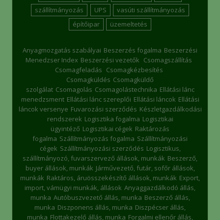
szállítmányozás
UPS
vasúti szállítmányozás
építőipar
üzemeltetés
Anyagmozgatás szabályai
Beszerzés fogalma
Beszerzési
Menedzser Index
Beszerzési vezetők
Csomagszállítás
Csomagfeladás
Csomagkézbesítés
Csomagküldés
Csomagküldő
szolgálat
Csomagolás
Csomagolástechnika
Ellátási lánc
menedzsment
Ellátási lánc szereplői
Ellátási láncok
Ellátási
láncok versenye
Fuvarozási szerződés
Készletgazdálkodási
rendszerek
Logisztika fogalma
Logisztikai
ügyintéző
Logisztikai cégek
Raktározás
fogalma
Szállítmányozás fogalma
Szállítmányozási
cégek
Szállítmányozási szerződés
Logisztikus,
szállítmányozó, fuvarszervező állások, munkák
Beszerző,
buyer állások, munkák
Járművezető, futár, sofőr állások,
munkák
Raktáros, áruösszekészítő állások, munkák
Export,
import, vámügyi munkák, állások
Anyaggazdálkodó állás,
munka
Autóbuszvezető állás, munka
Beszerző állás,
munka
Diszponens állás, munka
Diszpécser állás,
munka
Flottakezelő állás, munka
Forgalmi ellenőr állás,