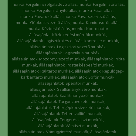
munka
Forgalmi szolgálattevő állás, munka
Forgalmista állás,
munka
Forgalomirányító állás, munka
Futár állás,
munka
Fuvarozó állás, munka
Fuvarszervező állás,
munka
Gépkocsivezető állás, munka
Kamionsofőr állás,
munka
Kézbesítő állás, munka
Koordinátor
állásajánlat
Közlekedési mérnök munkák,
állásajánlatok
Logisztikai és ellátási kontroller munkák,
állásajánlatok
Logisztikai vezető munkák,
állásajánlatok
Logisztikus munkák,
állásajánlatok
Mozdonyvezető munkák, állásajánlatok
Pilóta
munkák, állásajánlatok
Postai kézbesítő munkák,
állásajánlatok
Raktáros munkák, állásajánlatok
Repülőgép-
karbantartó munkák, állásajánlatok
Sofőr munkák,
állásajánlatok
Speditőr munkák,
állásajánlatok
Szállítmánykísérő munkák,
állásajánlatok
Szállítmányozó munkák,
állásajánlatok
Targoncavezető munkák,
állásajánlatok
Tehergépkocsivezető munkák,
állásajánlatok
Teherszállító munkák,
állásajánlatok
Tengerésztiszt munkák,
állásajánlatok
Vámtiszt munkák,
állásajánlatok
Vámügyintéző munkák, állásajánlatok