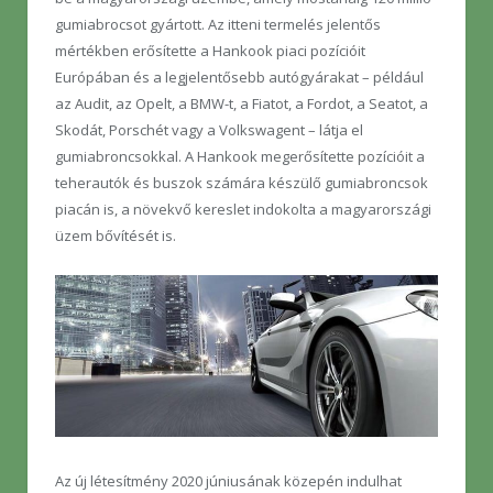
gumiabrocsot gyártott. Az itteni termelés jelentős
mértékben erősítette a Hankook piaci pozícióit
Európában és a legjelentősebb autógyárakat – például
az Audit, az Opelt, a BMW-t, a Fiatot, a Fordot, a Seatot, a
Skodát, Porschét vagy a Volkswagent – látja el
gumiabroncsokkal. A Hankook megerősítette pozícióit a
teherautók és buszok számára készülő gumiabroncsok
piacán is, a növekvő kereslet indokolta a magyarországi
üzem bővítését is.
Az új létesítmény 2020 júniusának közepén indulhat