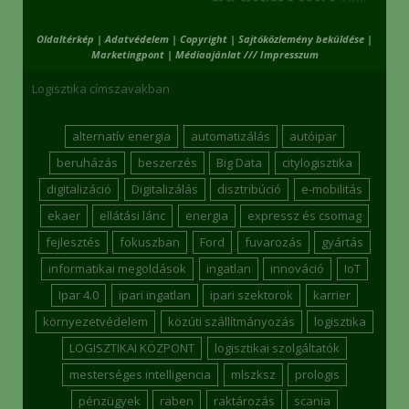
Oldaltérkép
|
Adatvédelem
|
Copyright
|
Sajtóközlemény beküldése
|
Marketingpont
|
Médiaajánlat /// Impresszum
Logisztika címszavakban
alternatív energia
automatizálás
autóipar
beruházás
beszerzés
Big Data
citylogisztika
digitalizáció
Digitalizálás
disztribúció
e-mobilitás
ekaer
ellátási lánc
energia
expressz és csomag
fejlesztés
fokuszban
Ford
fuvarozás
gyártás
informatikai megoldások
ingatlan
innováció
IoT
Ipar 4.0
ipari ingatlan
ipari szektorok
karrier
környezetvédelem
közúti szállítmányozás
logisztika
LOGISZTIKAI KÖZPONT
logisztikai szolgáltatók
mesterséges intelligencia
mlszksz
prologis
pénzügyek
raben
raktározás
scania