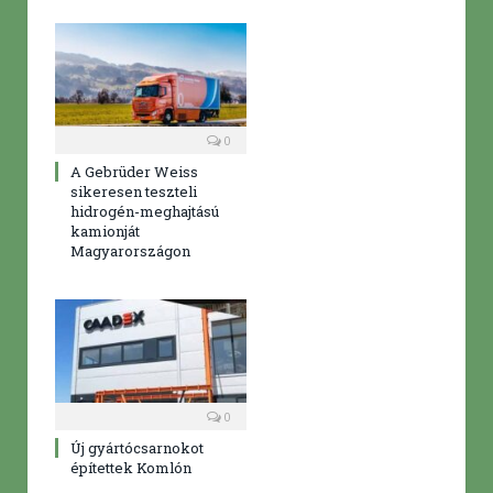
0
A Gebrüder Weiss
sikeresen teszteli
hidrogén-meghajtású
kamionját
Magyarországon
0
Új gyártócsarnokot
építettek Komlón