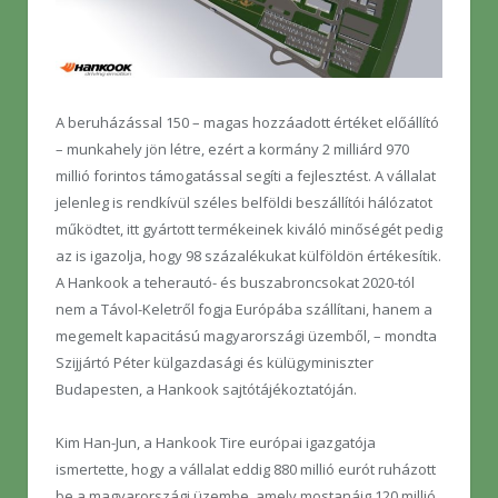
A beruházással 150 – magas hozzáadott értéket előállító
– munkahely jön létre, ezért a kormány 2 milliárd 970
millió forintos támogatással segíti a fejlesztést. A vállalat
jelenleg is rendkívül széles belföldi beszállítói hálózatot
működtet, itt gyártott termékeinek kiváló minőségét pedig
az is igazolja, hogy 98 százalékukat külföldön értékesítik.
A Hankook a teherautó- és buszabroncsokat 2020-tól
nem a Távol-Keletről fogja Európába szállítani, hanem a
megemelt kapacitású magyarországi üzemből, – mondta
Szijjártó Péter külgazdasági és külügyminiszter
Budapesten, a Hankook sajtótájékoztatóján.
Kim Han-Jun, a Hankook Tire európai igazgatója
ismertette, hogy a vállalat eddig 880 millió eurót ruházott
be a magyarországi üzembe, amely mostanáig 120 millió