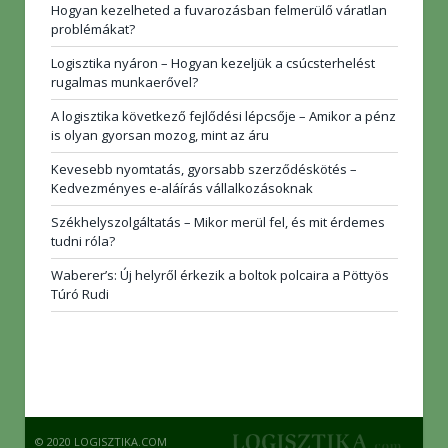
Hogyan kezelheted a fuvarozásban felmerülő váratlan
problémákat?
Logisztika nyáron – Hogyan kezeljük a csúcsterhelést
rugalmas munkaerővel?
A logisztika következő fejlődési lépcsője – Amikor a pénz
is olyan gyorsan mozog, mint az áru
Kevesebb nyomtatás, gyorsabb szerződéskötés –
Kedvezményes e-aláírás vállalkozásoknak
Székhelyszolgáltatás – Mikor merül fel, és mit érdemes
tudni róla?
Waberer’s: Új helyről érkezik a boltok polcaira a Pöttyös
Túró Rudi
© 2020 LOGISZTIKA.COM