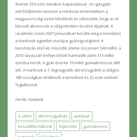
évente 550 ezer darabos kapacitással. Az igazgató
mérföldkőnek nevezte a Hankook történetében a
magyarországi üzem bővítését és üdvözölte, hogy az itt
készült abroncsok a világ minden részére eljutnak. A
rácalmási üzem 2007 júniusában kezdte meg a termelést
a Hankook egyetlen európai gyáregységként. A
beruházás első és második üteme összesen 540 millió, a
2015 tavaszán befejeződött harmadik ütem 313 millió
euróba került. A gyár évente 19 millió gumiabroncsot állít
elő. A Hankook a 7. legnagyobb abroncsgyártó a világon,
180 országban értékesíti a termékeit és 22 ezer embert
foglalkoztat.
Forrás: Hankook
4. ütem
abroncsgyártás
autóipar
beszállítói hálózat
fejlesztés
gumiabroncs
hankook
Rácalmás