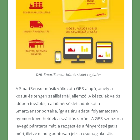
DHL SmartSensor hőmérséklet regiszter
A SmartSensor másik változata GPS alapú, amely a
közúti és tengeri szállításnál jellemző. A készülék valós
időben továbbítja a hőmérsékleti adatokat a
SmartSensor portálra, így az áru adatai folyamatosan
nyomon követhetőek a szállítás során. A GPS szenzor a
levegő páratartalmát, a rezgést és a fényerősséget is
méri, illetve mindig pontosan jelzi a csomag akutális