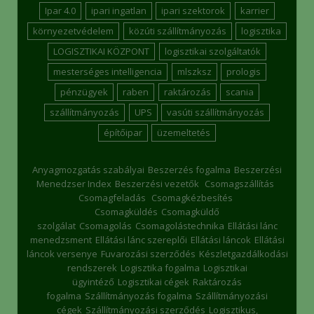
Ipar 4.0
ipari ingatlan
ipari szektorok
karrier
környezetvédelem
közúti szállítmányozás
logisztika
LOGISZTIKAI KÖZPONT
logisztikai szolgáltatók
mesterséges intelligencia
mlszksz
prologis
pénzügyek
raben
raktározás
scania
szállítmányozás
UPS
vasúti szállítmányozás
építőipar
üzemeltetés
Anyagmozgatás szabályai
Beszerzés fogalma
Beszerzési
Menedzser Index
Beszerzési vezetők
Csomagszállítás
Csomagfeladás
Csomagkézbesítés
Csomagküldés
Csomagküldő
szolgálat
Csomagolás
Csomagolástechnika
Ellátási lánc
menedzsment
Ellátási lánc szereplői
Ellátási láncok
Ellátási
láncok versenye
Fuvarozási szerződés
Készletgazdálkodási
rendszerek
Logisztika fogalma
Logisztikai
ügyintéző
Logisztikai cégek
Raktározás
fogalma
Szállítmányozás fogalma
Szállítmányozási
cégek
Szállítmányozási szerződés
Logisztikus,