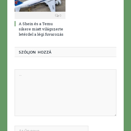
0
A Shein és a Temu
sikere miatt világszerte
letérdel a légi fuvarozás
SZÓLJON HOZZÁ