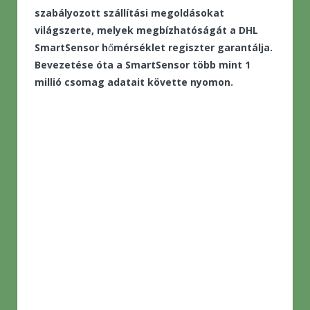
szabályozott szállítási megoldásokat
világszerte, melyek megbízhatóságát a DHL
SmartSensor h
ő
mérséklet regiszter garantálja.
Bevezetése óta a SmartSensor több mint 1
millió csomag adatait követte nyomon.