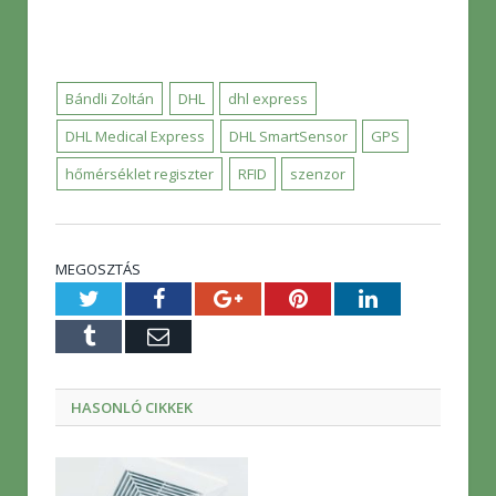
Bándli Zoltán
DHL
dhl express
DHL Medical Express
DHL SmartSensor
GPS
hőmérséklet regiszter
RFID
szenzor
MEGOSZTÁS
Twitter
Facebook
Google+
Pinterest
LinkedIn
Tumblr
E-
mail
HASONLÓ CIKKEK