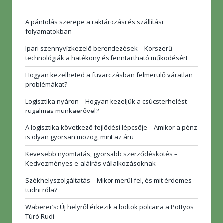
A pántolás szerepe a raktározási és szállítási
folyamatokban
Ipari szennyvízkezelő berendezések – Korszerű
technológiák a hatékony és fenntartható működésért
Hogyan kezelheted a fuvarozásban felmerülő váratlan
problémákat?
Logisztika nyáron – Hogyan kezeljük a csúcsterhelést
rugalmas munkaerővel?
A logisztika következő fejlődési lépcsője – Amikor a pénz
is olyan gyorsan mozog, mint az áru
Kevesebb nyomtatás, gyorsabb szerződéskötés –
Kedvezményes e-aláírás vállalkozásoknak
Székhelyszolgáltatás – Mikor merül fel, és mit érdemes
tudni róla?
Waberer’s: Új helyről érkezik a boltok polcaira a Pöttyös
Túró Rudi