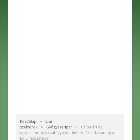
»
Kezdőlap
Ipari
»
»
szektorok
Gyógyszeripar
Célba ért az
egymilliomodik szabályozott hőmérsékletű csomag a
DHL hálózatában