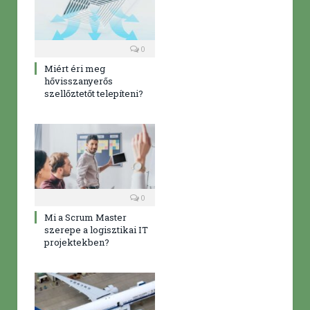
0
Miért éri meg
hővisszanyerős
szellőztetőt telepíteni?
0
Mi a Scrum Master
szerepe a logisztikai IT
projektekben?