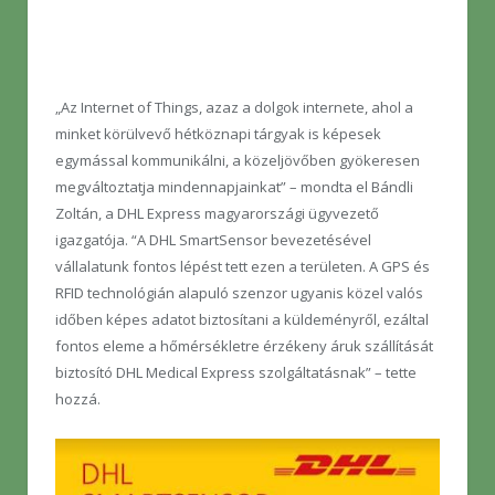
„Az Internet of Things, azaz a dolgok internete, ahol a
minket körülvevő hétköznapi tárgyak is képesek
egymással kommunikálni, a közeljövőben gyökeresen
megváltoztatja mindennapjainkat” – mondta el Bándli
Zoltán, a DHL Express magyarországi ügyvezető
igazgatója. “A DHL SmartSensor bevezetésével
vállalatunk fontos lépést tett ezen a területen. A GPS és
RFID technológián alapuló szenzor ugyanis közel valós
időben képes adatot biztosítani a küldeményről, ezáltal
fontos eleme a hőmérsékletre érzékeny áruk szállítását
biztosító DHL Medical Express szolgáltatásnak” – tette
hozzá.