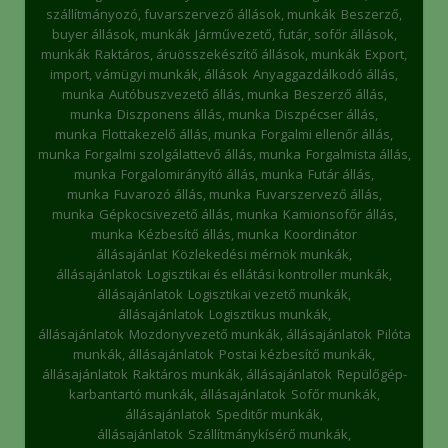
szállítmányozó, fuvarszervező állások, munkák
Beszerző,
buyer állások, munkák
Járművezető, futár, sofőr állások,
munkák
Raktáros, áruösszekészítő állások, munkák
Export,
import, vámügyi munkák, állások
Anyaggazdálkodó állás,
munka
Autóbuszvezető állás, munka
Beszerző állás,
munka
Diszponens állás, munka
Diszpécser állás,
munka
Flottakezelő állás, munka
Forgalmi ellenőr állás,
munka
Forgalmi szolgálattevő állás, munka
Forgalmista állás,
munka
Forgalomirányító állás, munka
Futár állás,
munka
Fuvarozó állás, munka
Fuvarszervező állás,
munka
Gépkocsivezető állás, munka
Kamionsofőr állás,
munka
Kézbesítő állás, munka
Koordinátor
állásajánlat
Közlekedési mérnök munkák,
állásajánlatok
Logisztikai és ellátási kontroller munkák,
állásajánlatok
Logisztikai vezető munkák,
állásajánlatok
Logisztikus munkák,
állásajánlatok
Mozdonyvezető munkák, állásajánlatok
Pilóta
munkák, állásajánlatok
Postai kézbesítő munkák,
állásajánlatok
Raktáros munkák, állásajánlatok
Repülőgép-
karbantartó munkák, állásajánlatok
Sofőr munkák,
állásajánlatok
Speditőr munkák,
állásajánlatok
Szállítmánykísérő munkák,