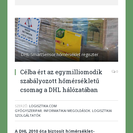
DHL SmartSensor hőmérséklet regiszter
Célba ért az egymilliomodik
0
szabályozott hőmérsékletű
csomag a DHL hálózatában
SZERZŐ:
LOGISZTIKA.COM
GYÓGYSZERIPAR
,
INFORMATIKAI MEGOLDÁSOK
,
LOGISZTIKAI
SZOLGÁLTATÓK
A DHL 2010 óta biztosít h
ő
mérséklet-