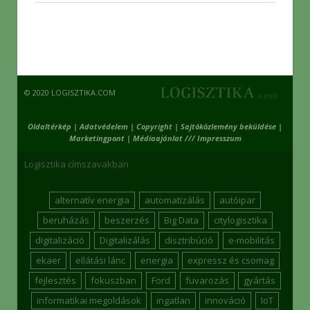
© 2020 LOGISZTIKA.COM
Oldaltérkép
|
Adatvédelem
|
Copyright
|
Sajtóközlemény beküldése
|
Marketingpont
|
Médiaajánlat /// Impresszum
Logisztika címszavakban
alternatív energia
automatizálás
autóipar
beruházás
beszerzés
Big Data
citylogisztika
digitalizáció
Digitalizálás
disztribúció
e-mobilitás
ekaer
ellátási lánc
energia
expressz és csomag
fejlesztés
fokuszban
Ford
fuvarozás
gyártás
informatikai megoldások
ingatlan
innováció
IoT