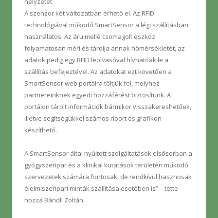
helyzetét.
A szenzor két változatban érhető el. Az RFID
technológiával működő SmartSensor a légi szállításban
használatos. Az áru mellé csomagolt eszköz
folyamatosan méri és tárolja annak hőmérsékletét, az
adatok pedig egy RFID leolvasóval hívhatóak le a
szállítás befejeztével. Az adatokat ezt követően a
SmartSensor web portálra töltjük fel, melyhez
partnereinknek egyedi hozzáférést biztosítunk. A
portálon tárolt információk bármikor visszakereshetőek,
illetve segítségükkel számos riport és grafikon
készíthető.
A SmartSensor által nyújtott szolgáltatások elsősorban a
gyógyszeripar és a klinikai kutatások területén működő
szervezetek számára fontosak, de rendkívül hasznosak
élelmiszeripari minták szállítása esetében is” – tette
hozzá Bándli Zoltán.