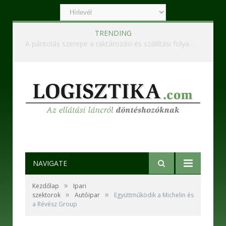
TRENDING
Ipari szennyvízkezelő berendezések – Korszerű technológiák a hatékony és fenntartható működésért
NAVIGATE
»
Kezdőlap
Ipari
»
»
szektorok
Autóipar
Együttműködik a Michelin és
a Révész Group