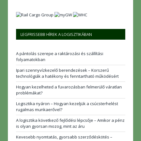
LEGFRISSEBB HÍREK A LOGISZTIKÁBAN
A pántolás szerepe a raktározási és szállítási
folyamatokban
Ipari szennyvízkezelő berendezések – Korszerű
technológiák a hatékony és fenntartható működésért
Hogyan kezelheted a fuvarozásban felmerülő váratlan
problémákat?
Logisztika nyáron – Hogyan kezeljük a csúcsterhelést
rugalmas munkaerővel?
A logisztika következő fejlődési lépcsője – Amikor a pénz
is olyan gyorsan mozog, mint az áru
Kevesebb nyomtatás, gyorsabb szerződéskötés –