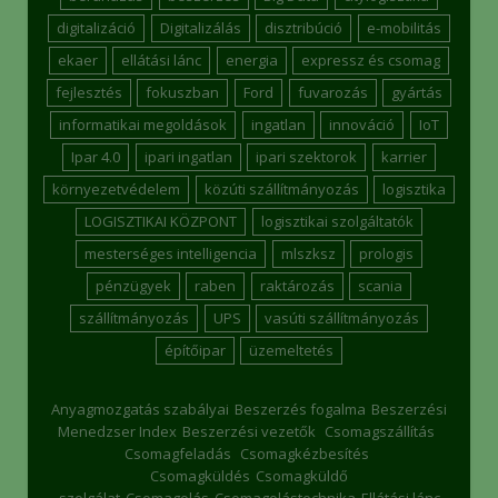
digitalizáció
Digitalizálás
disztribúció
e-mobilitás
ekaer
ellátási lánc
energia
expressz és csomag
fejlesztés
fokuszban
Ford
fuvarozás
gyártás
informatikai megoldások
ingatlan
innováció
IoT
Ipar 4.0
ipari ingatlan
ipari szektorok
karrier
környezetvédelem
közúti szállítmányozás
logisztika
LOGISZTIKAI KÖZPONT
logisztikai szolgáltatók
mesterséges intelligencia
mlszksz
prologis
pénzügyek
raben
raktározás
scania
szállítmányozás
UPS
vasúti szállítmányozás
építőipar
üzemeltetés
Anyagmozgatás szabályai
Beszerzés fogalma
Beszerzési
Menedzser Index
Beszerzési vezetők
Csomagszállítás
Csomagfeladás
Csomagkézbesítés
Csomagküldés
Csomagküldő
szolgálat
Csomagolás
Csomagolástechnika
Ellátási lánc