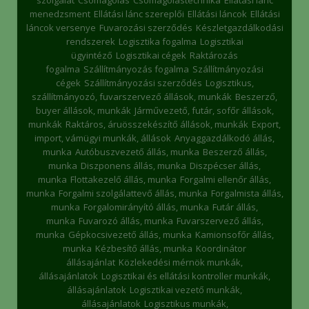
menedzsment
Ellátási lánc szereplői
Ellátási láncok
Ellátási
láncok versenye
Fuvarozási szerződés
Készletgazdálkodási
rendszerek
Logisztika fogalma
Logisztikai
ügyintéző
Logisztikai cégek
Raktározás
fogalma
Szállítmányozás fogalma
Szállítmányozási
cégek
Szállítmányozási szerződés
Logisztikus,
szállítmányozó, fuvarszervező állások, munkák
Beszerző,
buyer állások, munkák
Járművezető, futár, sofőr állások,
munkák
Raktáros, áruösszekészítő állások, munkák
Export,
import, vámügyi munkák, állások
Anyaggazdálkodó állás,
munka
Autóbuszvezető állás, munka
Beszerző állás,
munka
Diszponens állás, munka
Diszpécser állás,
munka
Flottakezelő állás, munka
Forgalmi ellenőr állás,
munka
Forgalmi szolgálattevő állás, munka
Forgalmista állás,
munka
Forgalomirányító állás, munka
Futár állás,
munka
Fuvarozó állás, munka
Fuvarszervező állás,
munka
Gépkocsivezető állás, munka
Kamionsofőr állás,
munka
Kézbesítő állás, munka
Koordinátor
állásajánlat
Közlekedési mérnök munkák,
állásajánlatok
Logisztikai és ellátási kontroller munkák,
állásajánlatok
Logisztikai vezető munkák,
állásajánlatok
Logisztikus munkák,