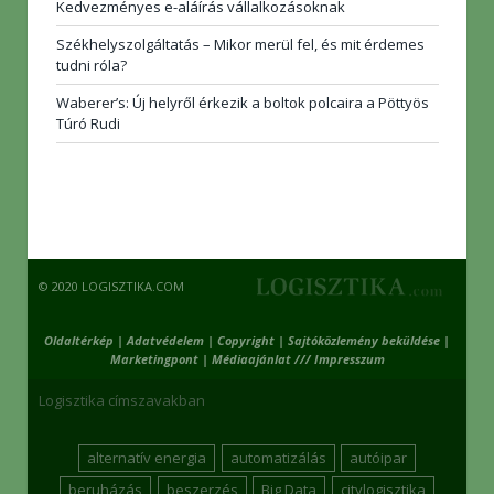
Kedvezményes e-aláírás vállalkozásoknak
Székhelyszolgáltatás – Mikor merül fel, és mit érdemes
tudni róla?
Waberer’s: Új helyről érkezik a boltok polcaira a Pöttyös
Túró Rudi
© 2020 LOGISZTIKA.COM
Oldaltérkép
|
Adatvédelem
|
Copyright
|
Sajtóközlemény beküldése
|
Marketingpont
|
Médiaajánlat /// Impresszum
Logisztika címszavakban
alternatív energia
automatizálás
autóipar
beruházás
beszerzés
Big Data
citylogisztika