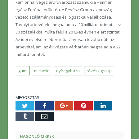
kamionnal végez árufuvarozást számukra – immár
egész Európa területén. A Révész Group az ország
vezető szállítmányozási és logisztikai vállalkozása.
Tavalyi árbevétele meghaladta a 20 milliárd forintot – ez
30 százalékkal múlta felül a 2012-es évben elért szintet.
Az idei év első felében időarányosan tovább nőtt az
árbevétel, ami az év végére várhatóan meghaladja a 22
milliárd forintot.
gumi
michelin
nyíregyháza
révész group
MEGOSZTÁS
Twitter
Facebook
Google+
Pinterest
LinkedIn
Tumblr
E-
mail
HASONLÓ CIKKEK