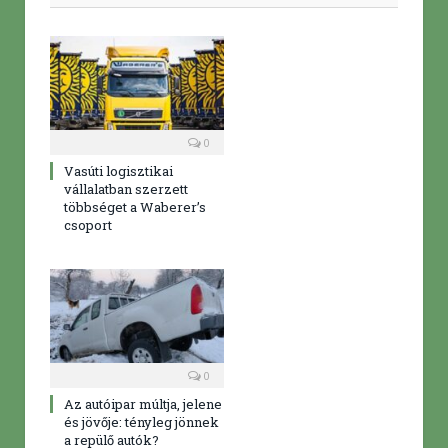
0
Vasúti logisztikai
vállalatban szerzett
többséget a Waberer’s
csoport
0
Az autóipar múltja, jelene
és jövője: tényleg jönnek
a repülő autók?