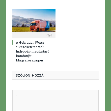
0
A Gebrüder Weiss
sikeresen teszteli
hidrogén-meghajtású
kamionját
Magyarországon
SZÓLJON HOZZÁ