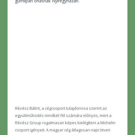
gumiipari óriásnak Nyíregyházán.
Révész Bálint, a cégcsoport tulajdonosa szerint az
együttműködés mindkét fél számára előnyös, mert a
Révész Group rugalmasan képes kielégíteni a Michelin
csoport igényeit. A magyar cég átlagosan napi ötven