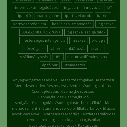
informatikai megoldások
ingatlan
innováció
IoT
Ipar 4.0
ipari ingatlan
ipari szektorok
karrier
környezetvédelem
közúti szállítmányozás
logisztika
LOGISZTIKAI KÖZPONT
logisztikai szolgáltatók
mesterséges intelligencia
mlszksz
prologis
pénzügyek
raben
raktározás
scania
szállítmányozás
UPS
vasúti szállítmányozás
építőipar
üzemeltetés
Anyagmozgatás szabályai
Beszerzés fogalma
Beszerzési
Menedzser Index
Beszerzési vezetők
Csomagszállítás
Csomagfeladás
Csomagkézbesítés
Csomagküldés
Csomagküldő
szolgálat
Csomagolás
Csomagolástechnika
Ellátási lánc
menedzsment
Ellátási lánc szereplői
Ellátási láncok
Ellátási
láncok versenye
Fuvarozási szerződés
Készletgazdálkodási
rendszerek
Logisztika fogalma
Logisztikai
ügyintéző
Logisztikai cégek
Raktározás