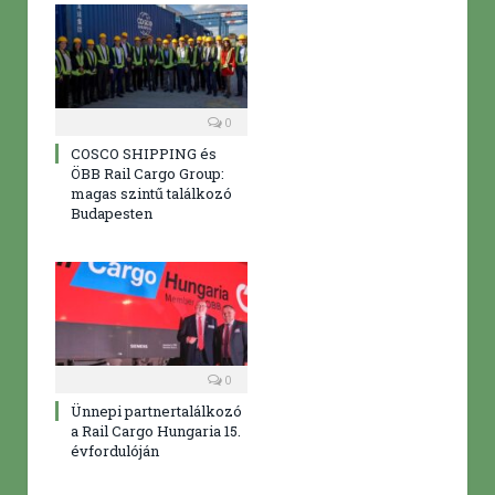
0
COSCO SHIPPING és
ÖBB Rail Cargo Group:
magas szintű találkozó
Budapesten
0
Ünnepi partnertalálkozó
a Rail Cargo Hungaria 15.
évfordulóján