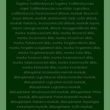
fogalma
Szállítmányozás fogalma
Szállítmányozási
cégek
Szállítmányozási szerződés
Logisztikus,
szállítmányozó, fuvarszervező állások, munkák
Beszerző,
buyer állások, munkák
Járművezető, futár, sofőr állások,
munkák
Raktáros, áruösszekészítő állások, munkák
Export,
import, vámügyi munkák, állások
Anyaggazdálkodó állás,
munka
Autóbuszvezető állás, munka
Beszerző állás,
munka
Diszponens állás, munka
Diszpécser állás,
munka
Flottakezelő állás, munka
Forgalmi ellenőr állás,
munka
Forgalmi szolgálattevő állás, munka
Forgalmista állás,
munka
Forgalomirányító állás, munka
Futár állás,
munka
Fuvarozó állás, munka
Fuvarszervező állás,
munka
Gépkocsivezető állás, munka
Kamionsofőr állás,
munka
Kézbesítő állás, munka
Koordinátor
állásajánlat
Közlekedési mérnök munkák,
állásajánlatok
Logisztikai és ellátási kontroller munkák,
állásajánlatok
Logisztikai vezető munkák,
állásajánlatok
Logisztikus munkák,
állásajánlatok
Mozdonyvezető munkák, állásajánlatok
Pilóta
munkák, állásajánlatok
Postai kézbesítő munkák,
állásajánlatok
Raktáros munkák, állásajánlatok
Repülőgép-
karbantartó munkák, állásajánlatok
Sofőr munkák,