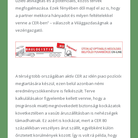
üzleti átvilágítás és a potenciális, közös tervek
megfogalmazása. Ezek fényében dől majd el az is, hogy
a partner mekkora hányadot és milyen feltételekkel
venne a CER-ben” – válaszolt a Világgazdaságnak a
vezérigazgató.
A térség több országában aktív CER az idén piaci pozíciói
megtartására készül, ezen belül azonban némi
eredménycsökkenésre is felkészült. Terve
kalkulálásakor figyelembe kellett vennie, hogy a
(migránsok miatt) megnövekedett biztonsági kockázatok
következtében a vasúti áruszállításban is nehézségek
támadhatnak. Ez azért is kockázat, mert a CER 80
százalékban veszélyes árut szállít, egyébként külön
őriztetett körülmények között. Így is volt rá példa, hogy