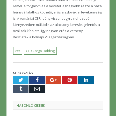
remél. A forgalom és a bevétel legnagyobb része a hazai
leányvállalathoz köthető, erős a szlovákiai tevékenység
is. A romániai CER-leány viszont egyre nehezedő
környezetben működik az alacsony kereslet, jelentős a
riválisok kínálata, így nagyon erős a verseny.
Részletek a holnapi Világgazdaságban
cer
CER Cargo Holding
MEGOSZTÁS
Twitter
Facebook
Google+
Pinterest
LinkedIn
Tumblr
E-
mail
HASONLÓ CIKKEK