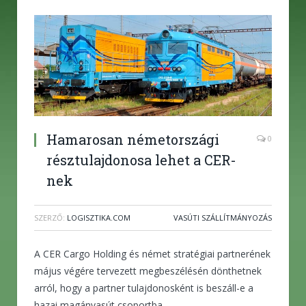
Hamarosan németországi
0
résztulajdonosa lehet a CER-
nek
SZERZŐ:
LOGISZTIKA.COM
VASÚTI SZÁLLÍTMÁNYOZÁS
A CER Cargo Holding és német stratégiai partnerének
május végére tervezett megbeszélésén dönthetnek
arról, hogy a partner tulajdonosként is beszáll-e a
hazai magánvasút csoportba.