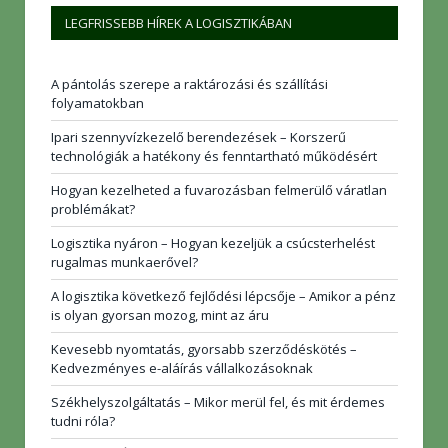
LEGFRISSEBB HÍREK A LOGISZTIKÁBAN
A pántolás szerepe a raktározási és szállítási
folyamatokban
Ipari szennyvízkezelő berendezések – Korszerű
technológiák a hatékony és fenntartható működésért
Hogyan kezelheted a fuvarozásban felmerülő váratlan
problémákat?
Logisztika nyáron – Hogyan kezeljük a csúcsterhelést
rugalmas munkaerővel?
A logisztika következő fejlődési lépcsője – Amikor a pénz
is olyan gyorsan mozog, mint az áru
Kevesebb nyomtatás, gyorsabb szerződéskötés –
Kedvezményes e-aláírás vállalkozásoknak
Székhelyszolgáltatás – Mikor merül fel, és mit érdemes
tudni róla?