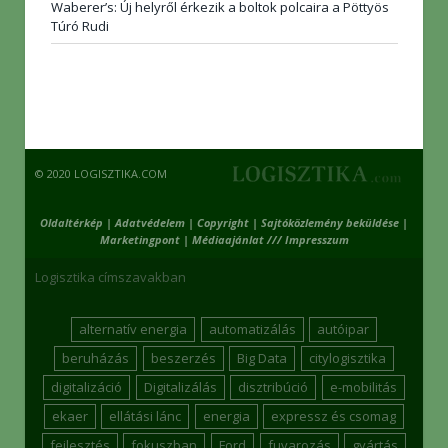
Waberer’s: Új helyről érkezik a boltok polcaira a Pöttyös
Túró Rudi
© 2020 LOGISZTIKA.COM
Oldaltérkép
|
Adatvédelem
|
Copyright
|
Sajtóközlemény beküldése
|
Marketingpont
|
Médiaajánlat /// Impresszum
Logisztika címszavakban
alternatív energia
automatizálás
autóipar
beruházás
beszerzés
Big Data
citylogisztika
digitalizáció
Digitalizálás
disztribúció
e-mobilitás
ekaer
ellátási lánc
energia
expressz és csomag
fejlesztés
fokuszban
Ford
fuvarozás
gyártás