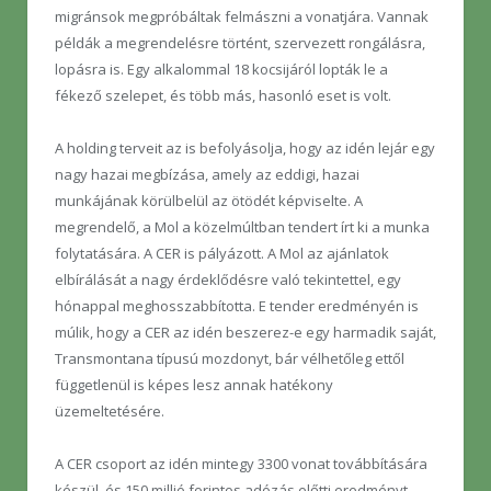
migránsok megpróbáltak felmászni a vonatjára. Vannak
példák a megrendelésre történt, szervezett rongálásra,
lopásra is. Egy alkalommal 18 kocsijáról lopták le a
fékező szelepet, és több más, hasonló eset is volt.
A holding terveit az is befolyásolja, hogy az idén lejár egy
nagy hazai megbízása, amely az eddigi, hazai
munkájának körülbelül az ötödét képviselte. A
megrendelő, a Mol a közelmúltban tendert írt ki a munka
folytatására. A CER is pályázott. A Mol az ajánlatok
elbírálását a nagy érdeklődésre való tekintettel, egy
hónappal meghosszabbította. E tender eredményén is
múlik, hogy a CER az idén beszerez-e egy harmadik saját,
Transmontana típusú mozdonyt, bár vélhetőleg ettől
függetlenül is képes lesz annak hatékony
üzemeltetésére.
A CER csoport az idén mintegy 3300 vonat továbbítására
készül, és 150 millió forintos adózás előtti eredményt