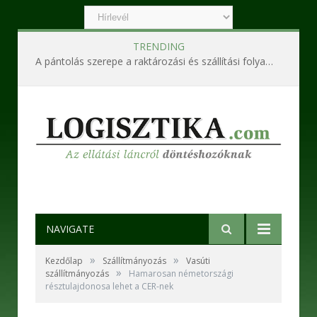
TRENDING
A pántolás szerepe a raktározási és szállítási folyamatokban
NAVIGATE
»
»
Kezdőlap
Szállítmányozás
Vasúti
»
szállítmányozás
Hamarosan németországi
résztulajdonosa lehet a CER-nek