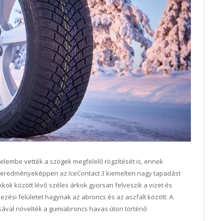
yelembe vették a szögek megfelelő rögzítését is, ennek
 eredményeképpen az IceContact 3 kiemelten nagy tapadást
kkok között lévő széles árkok gyorsan felveszik a vizet és
tkezési felületet hagynak az abroncs és az aszfalt között. A
sával növelték a gumiabroncs havas úton történő