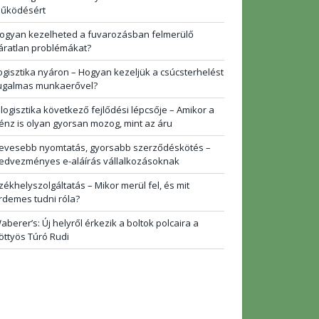
űködésért
ogyan kezelheted a fuvarozásban felmerülő
áratlan problémákat?
ogisztika nyáron – Hogyan kezeljük a csúcsterhelést
ugalmas munkaerővel?
 logisztika következő fejlődési lépcsője – Amikor a
énz is olyan gyorsan mozog, mint az áru
evesebb nyomtatás, gyorsabb szerződéskötés –
edvezményes e-aláírás vállalkozásoknak
zékhelyszolgáltatás – Mikor merül fel, és mit
rdemes tudni róla?
aberer’s: Új helyről érkezik a boltok polcaira a
öttyös Túró Rudi