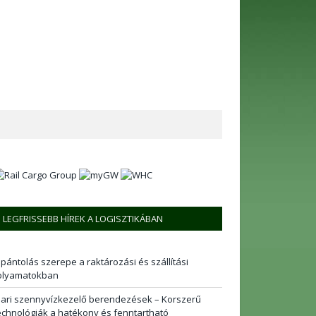
LEGFRISSEBB HÍREK A LOGISZTIKÁBAN
 pántolás szerepe a raktározási és szállítási
olyamatokban
pari szennyvízkezelő berendezések – Korszerű
echnológiák a hatékony és fenntartható