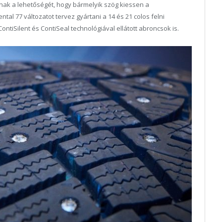
nnak a lehetőségét, hogy bármelyik szög kiessen a
ntal 77 változatot tervez gyártani a 14 és 21 colos felni
ntiSilent és ContiSeal technológiával ellátott abroncsok is.