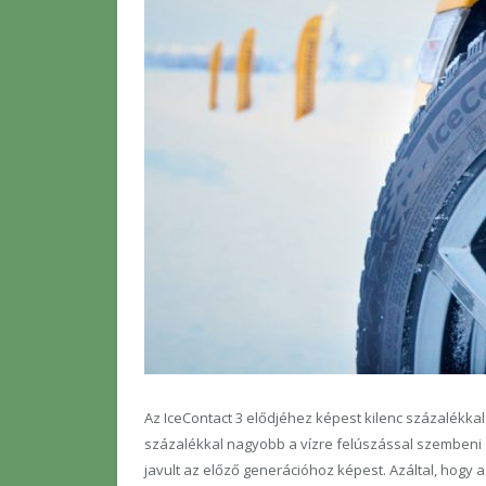
Az IceContact 3 elődjéhez képest kilenc százalékkal
százalékkal nagyobb a vízre felúszással szembeni 
javult az előző generációhoz képest. Azáltal, hogy 