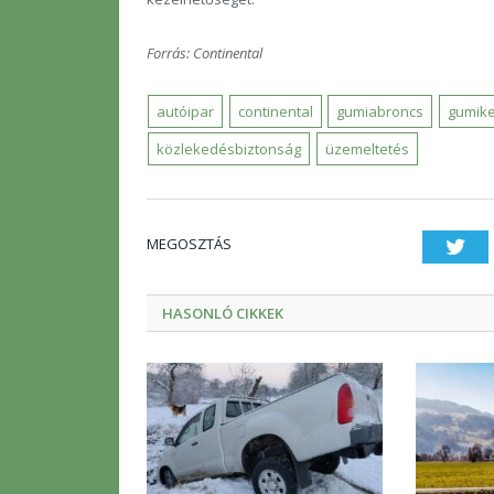
Forrás: Continental
autóipar
continental
gumiabroncs
gumik
közlekedésbiztonság
üzemeltetés
MEGOSZTÁS
Twi
HASONLÓ CIKKEK