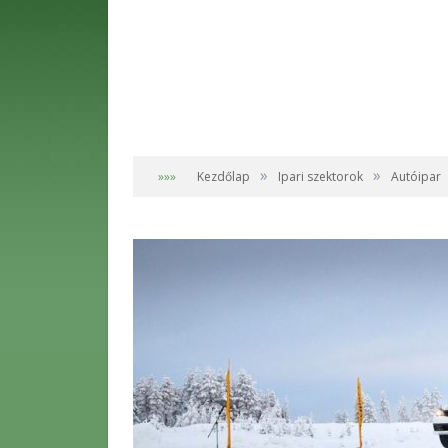
»
»
»»»
Kezdőlap
Ipari szektorok
Autóipar