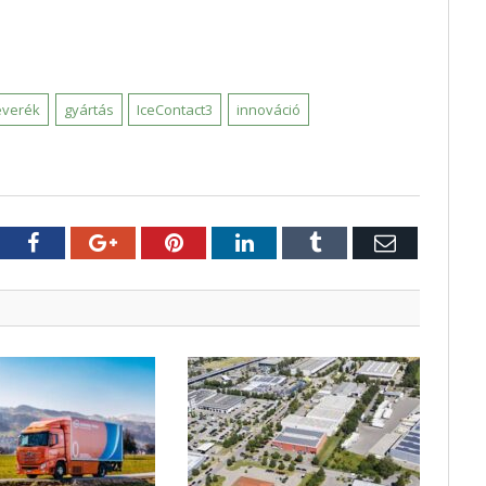
everék
gyártás
IceContact3
innováció
tter
Facebook
Google+
Pinterest
LinkedIn
Tumblr
E-
mail