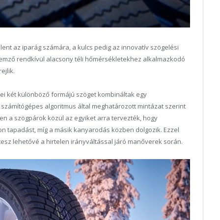
lent az iparág számára, a kulcs pedig az innovatív szögelési
ellemző rendkívül alacsony téli hőmérsékletekhez alkalmazkodó
jlik.
kei két különböző formájú szöget kombináltak egy
számítógépes algoritmus által meghatározott mintázat szerint
en a szögpárok közül az egyiket arra tervezték, hogy
son tapadást, míg a másik kanyarodás közben dolgozik. Ezzel
esz lehetővé a hirtelen irányváltással járó manőverek során.