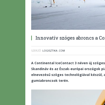
Innovatív szöges abroncs a Co
SZERZŐ:
LOGISZTIKA .COM
A Continental IceContact 3 néven új szöge
Skandináv és az Észak-európai országok pia
elnevezésű szöges technológiával készül, am
gumiabroncsok terén.