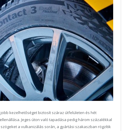
 jobb kezelhetőséget biztosít száraz útfelületen és hét
ellenállása. Jeges úton való tapadása pedig három százalékkal
a szögeket a vulkanizálás során, a gyártási szakaszban rögzítik