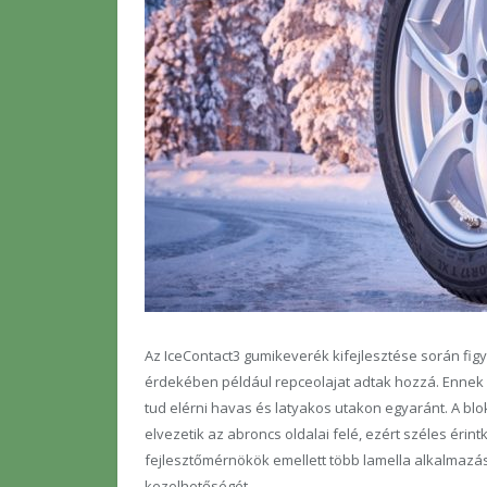
Az IceContact3 gumikeverék kifejlesztése során fig
érdekében például repceolajat adtak hozzá. Ennek
tud elérni havas és latyakos utakon egyaránt. A blo
elvezetik az abroncs oldalai felé, ezért széles érin
fejlesztőmérnökök emellett több lamella alkalmazá
kezelhetőségét.