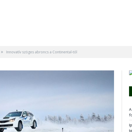
»
Innovatív szöges abroncs a Continental-tól
A
f
I
t