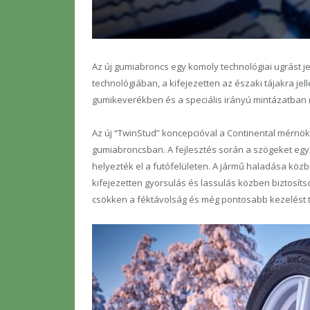
Az új gumiabroncs egy komoly technológiai ugrást je
technológiában, a kifejezetten az északi tájakra j
gumikeverékben és a speciális irányú mintázatban re
Az új “TwinStud” koncepcióval a Continental mérnö
gumiabroncsban. A fejlesztés során a szögeket egy 
helyezték el a futófelületen. A jármű haladása közb
kifejezetten gyorsulás és lassulás közben biztosít
csökken a féktávolság és még pontosabb kezelést t