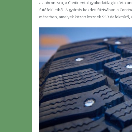
az abroncsra, a Continental gyakorlatilag kizárta a
futófelületből. A gyártás kezdeti fázisában a Contine
méretben, amelyek között lesznek SSR defekttűrő, Co