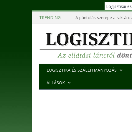
Logisztikai 
TRENDING
A pántolás szerepe a raktároz
LOGISZTIKA ÉS SZÁLLÍTMÁNYOZÁS
ÁLLÁSOK