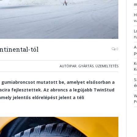
m
H
v
L
r
A
ntinental-tól
0
p
K
AUTÓIPAR
,
GYÁRTÁS
,
ÜZEMELTETÉS
K
S
s gumiabroncsot mutatott be, amelyet elsősorban a
é
cira fejlesztettek. Az abroncs a legújabb TwinStud
W
ely jelentős előrelépést jelent a téli
P