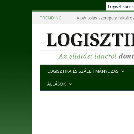
Logisztikai 
TRENDING
A pántolás szerepe a raktároz
LOGISZTIKA ÉS SZÁLLÍTMÁNYOZÁS
ÁLLÁSOK