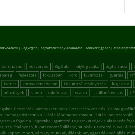
datvédelem
|
Copyright
|
Sajtóközlemény beküldése
|
Marketingpont
|
Médiaajánlat
beruházás
beszerzés
Big Data
citylogisztika
digitalizáció
csomag
fejlesztés
fokuszban
Ford
fuvarozás
gyártás
in
karrier
környezetvédelem
közúti szállítmányozás
logisztika
pénzügyek
raben
raktározás
scania
szállítmányozás
UP
ogalma
Beszerzési Menedzser Index
Beszerzési vezetők
Csomagszállít
s
Csomagolástechnika
Ellátási lánc menedzsment
Ellátási lánc szereplői
ogisztika fogalma
Logisztikai ügyintéző
Logisztikai cégek
Raktározás foga
kus, szállítmányozó, fuvarszervező állások, munkák
Beszerző, buyer állá
nkák
Export, import, vámügyi munkák, állások
Anyaggazdálkodó állás, mu