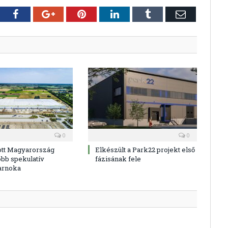
tter
Facebook
Google+
Pinterest
LinkedIn
Tumblr
E-
mail
0
0
ott Magyarország
Elkészült a Park22 projekt első
bb spekulatív
fázisának fele
arnoka