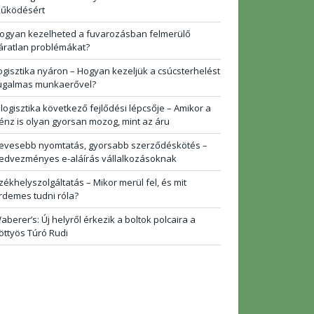
űködésért
ogyan kezelheted a fuvarozásban felmerülő
áratlan problémákat?
ogisztika nyáron – Hogyan kezeljük a csúcsterhelést
ugalmas munkaerővel?
 logisztika következő fejlődési lépcsője – Amikor a
énz is olyan gyorsan mozog, mint az áru
evesebb nyomtatás, gyorsabb szerződéskötés –
edvezményes e-aláírás vállalkozásoknak
zékhelyszolgáltatás – Mikor merül fel, és mit
rdemes tudni róla?
aberer’s: Új helyről érkezik a boltok polcaira a
öttyös Túró Rudi