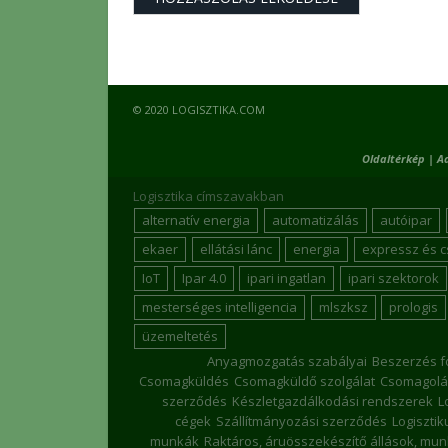
© 2020 LOGISZTIKA.COM
Oldaltérkép
|
A
Logisztika címszavakban
alternatív energia
automatizálás
autóipar
ekaer
ellátási lánc
energia
expressz és 
IoT
Ipar 4.0
ipari ingatlan
ipari szektorok
mesterséges intelligencia
mlszksz
prologis
üzemeltetés
Anyagmozgatás szabályai
Beszerzés f
Csomagküldés
Csomagküldő szolgálat
Csomagolá
szerződés
Készletgazdálkodási rendszerek
L
cégek
Szállítmányozási szerződés
Logiszti
munkák
Raktáros, áruösszekészítő állások, mu