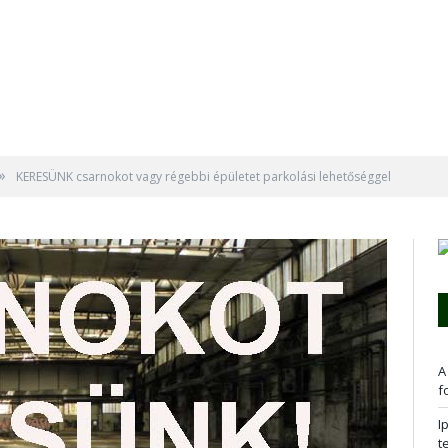
»
KERESÜNK csarnokot vagy régebbi épületet parkolási lehetőséggel
A
f
I
t