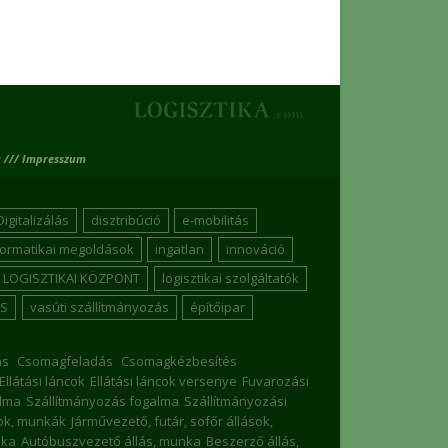
 /// Impresszum
Digitalizálás
disztribúció
e-mobilitás
formatikai megoldások
ingatlan
innováció
LOGISZTIKAI KÖZPONT
logisztikai szolgáltatók
S
vasúti szállítmányozás
építőipar
ás
Csomagfeladás
Csomagkézbesítés
Ellátási láncok
Ellátási láncok versenye
Fuvarozási
lma
Szállítmányozás fogalma
Szállítmányozási
sok, munkák
Járművezető, futár, sofőr állások,
nka
Autóbuszvezető állás, munka
Beszerző állás,