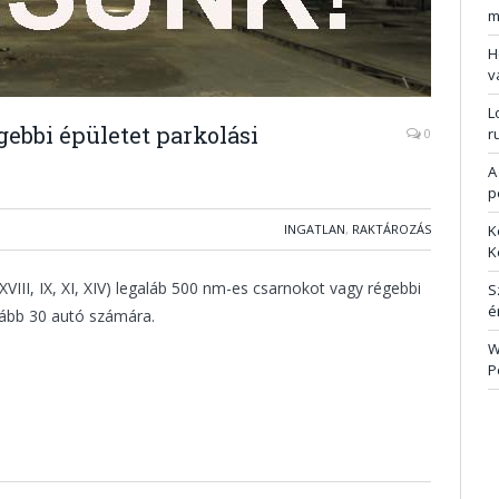
m
H
v
L
bbi épületet parkolási
r
0
A
p
INGATLAN
,
RAKTÁROZÁS
K
K
XVIII, IX, XI, XIV) legaláb 500 nm-es csarnokot vagy régebbi
S
é
alább 30 autó számára.
W
P