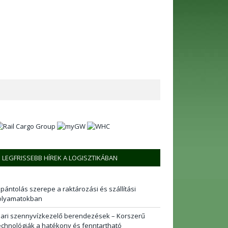
LEGFRISSEBB HÍREK A LOGISZTIKÁBAN
 pántolás szerepe a raktározási és szállítási
olyamatokban
pari szennyvízkezelő berendezések – Korszerű
echnológiák a hatékony és fenntartható