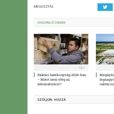
MEGOSZTÁS
Twi
HASONLÓ CIKKEK
0
Raktári hatékonyság 2026-ban
Megnyit
– Miért nem elég az
legnagyo
automatizáció?
raktárcs
SZÓLJON HOZZÁ