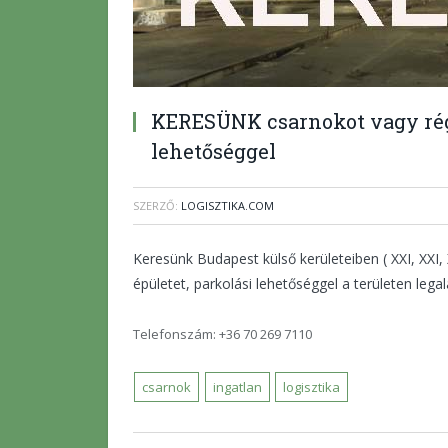
KERESÜNK csarnokot vagy rége
lehetőséggel
SZERZŐ:
LOGISZTIKA.COM
Keresünk Budapest külső kerületeiben ( XXI, XXI, 
épületet, parkolási lehetőséggel a területen leg
Telefonszám: +36 70 269 7110
csarnok
ingatlan
logisztika