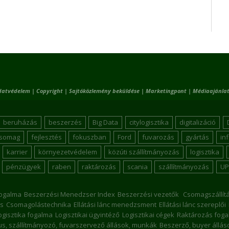
datvédelem
|
Copyright
|
Sajtóközlemény beküldése
|
Marketingpont
|
Médiaajánlat
beruházás
beszerzés
Big Data
citylogisztika
digitalizáció
csomag
fejlesztés
fokuszban
Ford
fuvarozás
gyártás
in
karrier
környezetvédelem
közúti szállítmányozás
logisztika
pénzügyek
raben
raktározás
scania
szállítmányozás
UP
ogalma
Beszerzési Menedzser Index
Beszerzési vezetők
Csomagszállít
s
Csomagolástechnika
Ellátási lánc menedzsment
Ellátási lánc szereplői
ogisztika fogalma
Logisztikai ügyintéző
Logisztikai cégek
Raktározás foga
kus, szállítmányozó, fuvarszervező állások, munkák
Beszerző, buyer állá