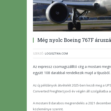
Még nyolc Boeing 767F áruszál
SZERZŐ:
LOGISZTIKA.COM
Az expressz csomagszállító cég a mostani megren
együtt 108 darabbal rendelkezik majd a típusból.
Az új példányok átvételét 2025-ben kezdi meg a UPS,
Converted Freighter) jovő év végén áll szolgálatba a
A mostani 8 darabos megrendelés a 2021 decemberé
közleménye szerint.