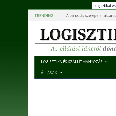
Logisztikai 
TRENDING
A pántolás szerepe a raktároz
LOGISZTIKA ÉS SZÁLLÍTMÁNYOZÁS
ÁLLÁSOK