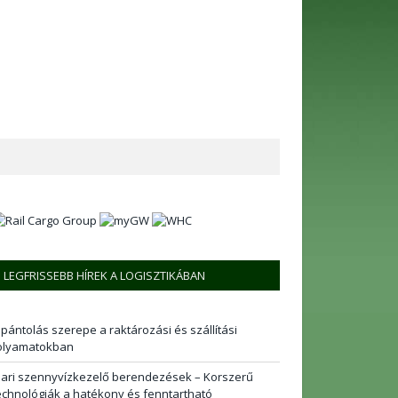
LEGFRISSEBB HÍREK A LOGISZTIKÁBAN
 pántolás szerepe a raktározási és szállítási
olyamatokban
pari szennyvízkezelő berendezések – Korszerű
echnológiák a hatékony és fenntartható