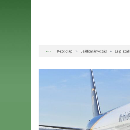
»
»
»»»
Kezdőlap
Szállítmányozás
Légi szá