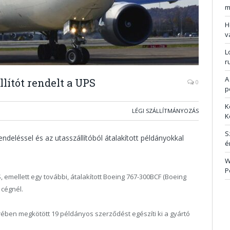
m
H
v
L
r
A
lítót rendelt a UPS
0
p
K
LÉGI SZÁLLÍTMÁNYOZÁS
K
S
deléssel és az utasszállítóból átalakított példányokkal
é
W
P
 emellett egy további, átalakított Boeing 767-300BCF (Boeing
 cégnél.
ben megkötött 19 példányos szerződést egészíti ki a gyártó