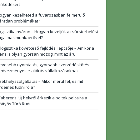
űködésért
ogyan kezelheted a fuvarozásban felmerülő
áratlan problémákat?
ogisztika nyáron – Hogyan kezeljük a csúcsterhelést
ugalmas munkaerővel?
 logisztika következő fejlődési lépcsője – Amikor a
énz is olyan gyorsan mozog, mint az áru
evesebb nyomtatás, gyorsabb szerződéskötés –
edvezményes e-aláírás vállalkozásoknak
zékhelyszolgáltatás – Mikor merül fel, és mit
rdemes tudni róla?
aberer’s: Új helyről érkezik a boltok polcaira a
öttyös Túró Rudi