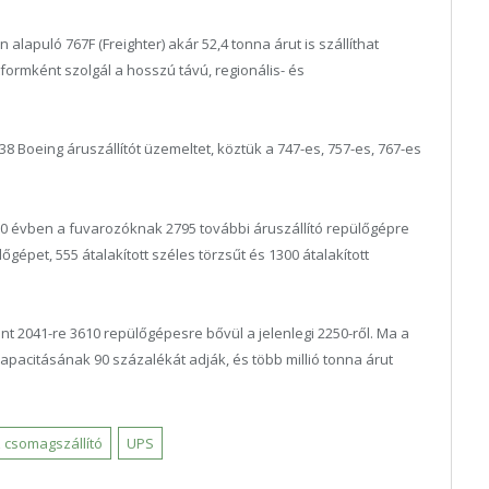
alapuló 767F (Freighter) akár 52,4 tonna árut is szállíthat
tformként szolgál a hosszú távú, regionális- és
38 Boeing áruszállítót üzemeltet, köztük a 747-es, 757-es, 767-es
20 évben a fuvarozóknak 2795 további áruszállító repülőgépre
gépet, 555 átalakított széles törzsűt és 1300 átalakított
rint 2041-re 3610 repülőgépesre bővül a jelenlegi 2250-ről. Ma a
 kapacitásának 90 százalékát adják, és több millió tonna árut
 csomagszállító
UPS