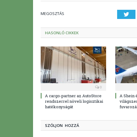
MEGOSZTÁS
Twi
HASONLÓ CIKKEK
0
A cargo-partner az AutoStore
A Shein 
rendszerrel növeli logisztikai
világszer
hatékonyságát
fuvarozá
SZÓLJON HOZZÁ