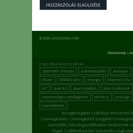
© 2020 LOGISZTIKA.COM
Oldaltérkép
|
A
Logisztika címszavakban
alternatív energia
automatizálás
autóipar
ekaer
ellátási lánc
energia
expressz és 
IoT
Ipar 4.0
ipari ingatlan
ipari szektorok
mesterséges intelligencia
mlszksz
prologis
üzemeltetés
Anyagmozgatás szabályai
Beszerzés f
Csomagküldés
Csomagküldő szolgálat
Csomagolá
szerződés
Készletgazdálkodási rendszerek
L
cégek
Szállítmányozási szerződés
Logiszti