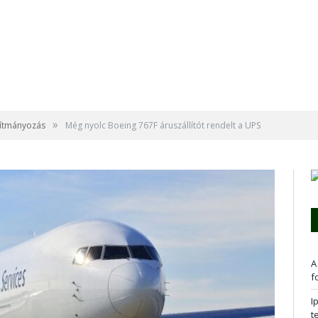
»
llítmányozás
Még nyolc Boeing 767F áruszállítót rendelt a UPS
A
f
I
t