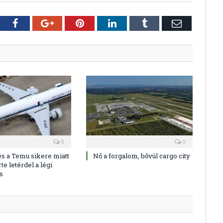
tter
Facebook
Google+
Pinterest
LinkedIn
Tumblr
E-
mail
0
0
és a Temu sikere miatt
Nő a forgalom, bővül cargo city
te letérdel a légi
s