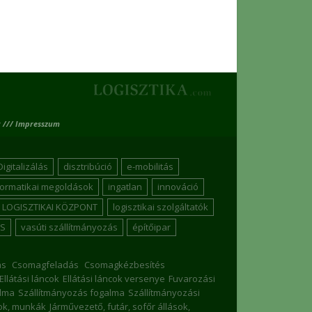
 /// Impresszum
Digitalizálás
disztribúció
e-mobilitás
formatikai megoldások
ingatlan
innováció
LOGISZTIKAI KÖZPONT
logisztikai szolgáltatók
S
vasúti szállítmányozás
építőipar
ás
Csomagfeladás
Csomagkézbesítés
Ellátási láncok
Ellátási láncok versenye
Fuvarozási
lma
Szállítmányozás fogalma
Szállítmányozási
sok, munkák
Járművezető, futár, sofőr állások,