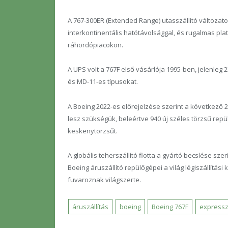
A 767-300ER (Extended Range) utasszállító változaton 
interkontinentális hatótávolsággal, és rugalmas pla
ráhordópiacokon.
A UPS volt a 767F első vásárlója 1995-ben, jelenleg 2
és MD-11-es típusokat.
A Boeing 2022-es előrejelzése szerint a következő 
lesz szükségük, beleértve 940 új széles törzsű repülő
keskenytörzsűt.
A globális teherszállító flotta a gyártó becslése sze
Boeing áruszállító repülőgépei a világ légiszállítási
fuvaroznak világszerte.
áruszállítás
boeing
Boeing 767F
expressz