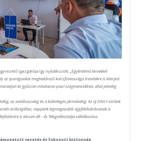
yvezető igazgatója így nyilatkozott:
„Egyértelmű tervekkel
mely az iparágunkat meghatározó kulcsfontosságú trendekre is kiterjed.
 maradjon és győzzön mindazon piaci szegmensekben, ahol jelenleg
ókig, az autóbuszokig és a különleges járművekig. Az új DAILY víziónk
ű maradt örökségéhez, napjaink legmagasabb ügyfélelvárásainak is
ejlődésére is készen áll – és ’Megváltoztatja vállalkozása
 támogatott vezetés és fokozott biztonság