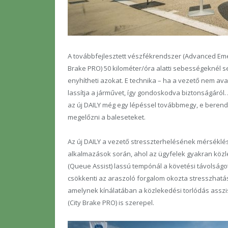
A továbbfejlesztett vészfékrendszer (Advanced Eme
Brake PRO) 50 kilométer/óra alatti sebességeknél s
enyhítheti azokat. E technika – ha a vezető nem av
lassítja a járművet, így gondoskodva biztonságáról.
az új DAILY még egy lépéssel továbbmegy, e berende
megelőzni a baleseteket.
Az új DAILY a vezető stresszterhelésének mérséklésé
alkalmazások során, ahol az ügyfelek gyakran közl
(Queue Assist) lassú tempónál a követési távolságo
csökkenti az araszoló forgalom okozta stresszhatás
amelynek kínálatában a közlekedési torlódás asszi
(City Brake PRO) is szerepel.