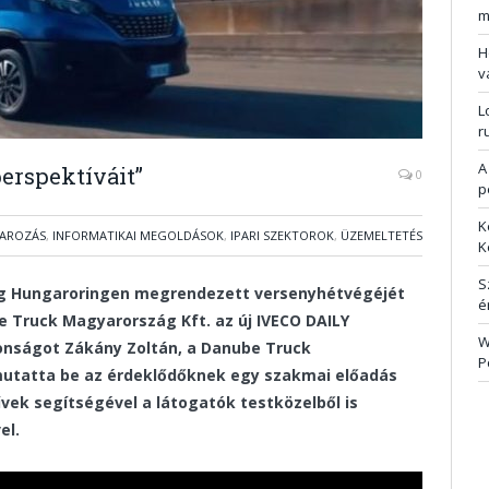
m
H
v
L
r
A
perspektíváit”
0
p
K
AROZÁS
,
INFORMATIKAI MEGOLDÁSOK
,
IPARI SZEKTOROK
,
ÜZEMELTETÉS
K
S
ság Hungaroringen megrendezett
versenyhétvégéjét
é
e Truck Magyarország Kft. az új IVECO DAILY
W
donságot Zákány Zoltán, a Danube Truck
P
mutatta be az érdeklődőknek egy szakmai előadás
vek segítségével a látogatók testközelből is
el.