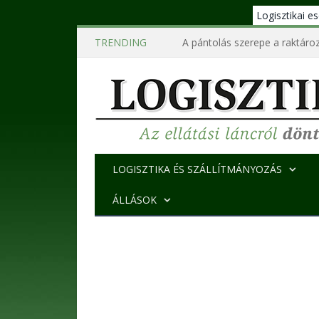
Logisztikai 
TRENDING
A pántolás szerepe a raktároz
LOGISZTIKA ÉS SZÁLLÍTMÁNYOZÁS
ÁLLÁSOK