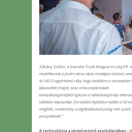
Zákány Zoltán, a Danube Truck Magyarország Kft. üg
rendelkezünk a jövőre nézve olyan stratégiai vízióval, a
Az IVECO egyértelmű célja, hogy továbbra is versenyben
képviselteti magát, azaz a haszonjárművek
könnyűkategóriájától egészen a nehézkategóriájú teheraut
tökéletes képviselője: forradalmi fejlődése mellett is h
megfelel, connectivity-szolgáltatásaival pedig már a jövő f
perspektíváit’.”
A technológia a járművezető szolgálatában –