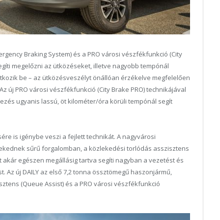
rgency Braking System) és a PRO városi vészfékfunkció (City
egíti megelőzni az ütközéseket, illetve nagyobb tempónál
atkozik be – az ütközésveszélyt önállóan érzékelve megfelelően
 Az új PRO városi vészfékfunkció (City Brake PRO) technikájával
zés ugyanis lassú, öt kilométer/óra körüli tempónál segít
re is igénybe veszi a fejlett technikát. A nagyvárosi
ekednek sűrű forgalomban, a közlekedési torlódás asszisztens
t akár egészen megállásig tartva segíti nagyban a vezetést és
t. Az új DAILY az első 7,2 tonna össztömegű haszonjármű,
sztens (Queue Assist) és a PRO városi vészfékfunkció