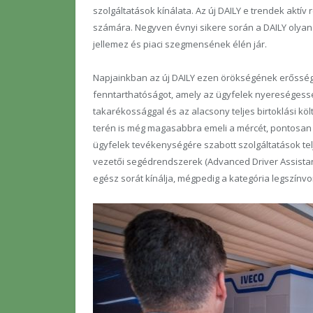
szolgáltatások kínálata. Az új DAILY e trendek aktív 
számára. Negyven évnyi sikere során a DAILY olyan
jellemez és piaci szegmensének élén jár.
Napjainkban az új DAILY ezen örökségének erőssége
fenntarthatóságot, amely az ügyfelek nyereségess
takarékossággal és az alacsony teljes birtoklási költ
terén is még magasabbra emeli a mércét, pontosan
ügyfelek tevékenységére szabott szolgáltatások telj
vezetői segédrendszerek (Advanced Driver Assista
egész sorát kínálja, mégpedig a kategória legszín