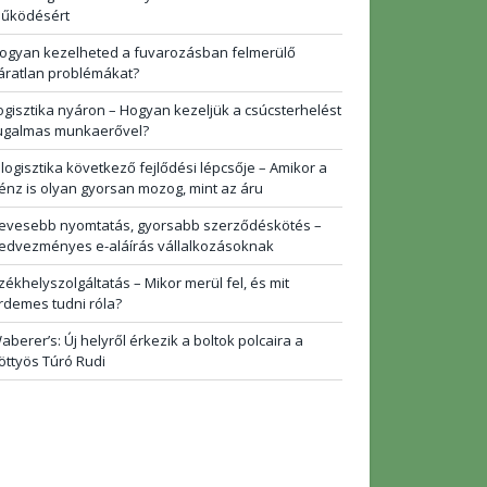
űködésért
ogyan kezelheted a fuvarozásban felmerülő
áratlan problémákat?
ogisztika nyáron – Hogyan kezeljük a csúcsterhelést
ugalmas munkaerővel?
 logisztika következő fejlődési lépcsője – Amikor a
énz is olyan gyorsan mozog, mint az áru
evesebb nyomtatás, gyorsabb szerződéskötés –
edvezményes e-aláírás vállalkozásoknak
zékhelyszolgáltatás – Mikor merül fel, és mit
rdemes tudni róla?
aberer’s: Új helyről érkezik a boltok polcaira a
öttyös Túró Rudi