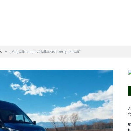
»
s
„Megváltoztatja vállalkozása perspektíváit”
A
f
I
t