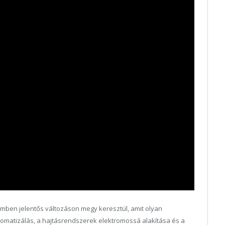
mben jelentős változáson megy keresztül, amit olyan
utomatizálás, a hajtásrendszerek elektromossá alakítása és a