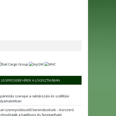
LEGFRISSEBB HÍREK A LOGISZTIKÁBAN
 pántolás szerepe a raktározási és szállítási
olyamatokban
pari szennyvízkezelő berendezések – Korszerű
echnológiák a hatékony és fenntartható