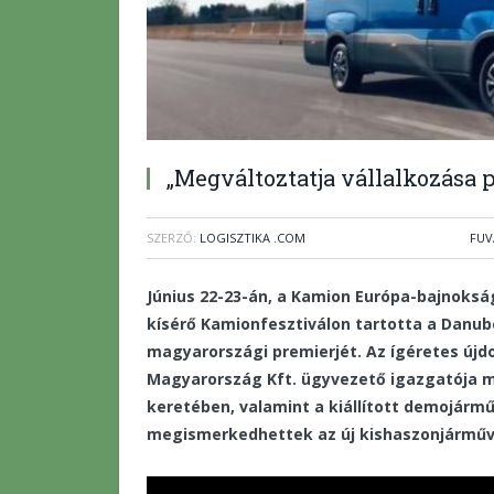
„Megváltoztatja vállalkozása 
SZERZŐ:
LOGISZTIKA .COM
FUV
Június 22-23-án, a Kamion Európa-bajnok
kísérő Kamionfesztiválon tartotta a Danub
magyarországi premierjét. Az ígéretes új
Magyarország Kft. ügyvezető igazgatója 
keretében, valamint a kiállított demojármű
megismerkedhettek az új kishaszonjárműv