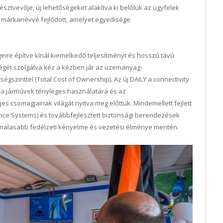
résztvevője, új lehetőségeket alakítva ki belőlük az ügyfelek
 márkanévvé fejlődött, amelyet egyedisége
ire építve kínál kiemelkedő teljesítményt és hosszú távú
égét szolgálva kéz a kézben jár az üzemanyag-
ségszinttel (Total Cost of Ownership). Az új DAILY a connectivity
 a járművek tényleges használatára és az
es csomagjainak világát nyitva meg előttük. Mindemellett fejlett
nce Systems) és továbbfejlesztett biztonsági berendezések
vonalasabb fedélzeti kényelme és vezetési élménye mentén.