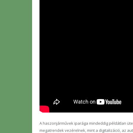
A haszonjárművek iparága mindeddig példátlan üte
megatrendek vezérelnek, mint a digitalizáció, az a