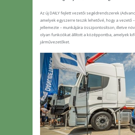
Az új DAILY fejlett vezetői segédrendszerek (Advanc
amelyek egyszerre teszik lehetővé, hogy a vezető 
jellemezte – munkájára összpontosítson, illetve növ
olyan funkciókat állított a középpontba, amelyek ki
járművezetőket.