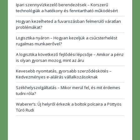
Ipari szennyvízkezelő berendezések – Korszerű
technológiák a hatékony és fenntartható működésért
Hogyan kezelheted a fuvarozásban felmerülő váratlan
problémákat?
Logisztika nyáron – Hogyan kezeljük a csúcsterhelést
rugalmas munkaerővel?
A logisztika következő fejlődési lépcsője – Amikor a pénz
is olyan gyorsan mozog, mint az áru
Kevesebb nyomtatás, gyorsabb szerződéskötés –
Kedvezményes e-aláírás vállalkozásoknak
Székhelyszolgáltatás – Mikor merül fel, és mit érdemes
tudni róla?
Waberer’s: Új helyről érkezik a boltok polcaira a Pöttyös
Túró Rudi