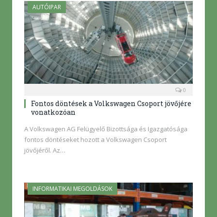
AUTÓIPAR
0
Fontos döntések a Volkswagen Csoport jövőjére
vonatkozóan
A Volkswagen AG Felügyelő Bizottsága és Igazgatósága
fontos döntéseket hozott a Volkswagen Csoport
jövőjéről. Az…
INFORMATIKAI MEGOLDÁSOK