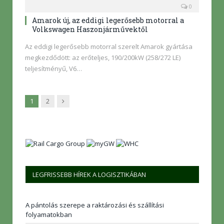
0
Amarok új, az eddigi legerősebb motorral a
Volkswagen Haszonjárművektől
Az eddigi legerősebb motorral szerelt Amarok gyártása
megkezdődött: az erőteljes, 190/200kW (258/272 LE)
teljesítményű, V6…
Következő
1
2
LEGFRISSEBB HÍREK A LOGISZTIKÁBAN
A pántolás szerepe a raktározási és szállítási
folyamatokban