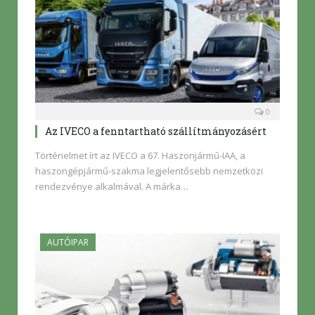
0
Az IVECO a fenntartható szállítmányozásért
Történelmet írt az IVECO a 67. Haszonjármű-IAA, a
haszongépjármű-szakma legjelentősebb nemzetközi
rendezvénye alkalmával. A márka…
AUTÓIPAR