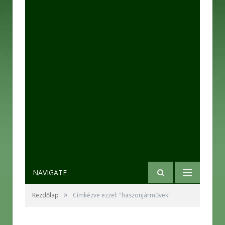
NAVIGATE
»
Kezdőlap
Címkézve ezzel: "haszonjárművek"