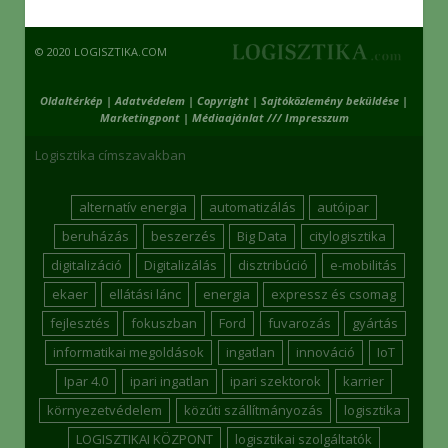
© 2020 LOGISZTIKA.COM
Oldaltérkép
|
Adatvédelem
|
Copyright
|
Sajtóközlemény beküldése
|
Marketingpont
|
Médiaajánlat /// Impresszum
Logisztika címszavakban
alternatív energia
automatizálás
autóipar
beruházás
beszerzés
Big Data
citylogisztika
digitalizáció
Digitalizálás
disztribúció
e-mobilitás
ekaer
ellátási lánc
energia
expressz és csomag
fejlesztés
fokuszban
Ford
fuvarozás
gyártás
informatikai megoldások
ingatlan
innováció
IoT
Ipar 4.0
ipari ingatlan
ipari szektorok
karrier
környezetvédelem
közúti szállítmányozás
logisztika
LOGISZTIKAI KÖZPONT
logisztikai szolgáltatók