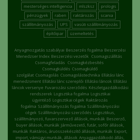
mesterséges intelligencia
mlszksz
prologis
pénzügyek
raben
raktározás
scania
szállítmányozás
UPS
vasúti szállítmányozás
építőipar
üzemeltetés
Anyagmozgatás szabályai
Beszerzés fogalma
Beszerzési
Menedzser Index
Beszerzési vezetők
Csomagszállítás
Csomagfeladás
Csomagkézbesítés
Csomagküldés
Csomagküldő
szolgálat
Csomagolás
Csomagolástechnika
Ellátási lánc
menedzsment
Ellátási lánc szereplői
Ellátási láncok
Ellátási
láncok versenye
Fuvarozási szerződés
Készletgazdálkodási
rendszerek
Logisztika fogalma
Logisztikai
ügyintéző
Logisztikai cégek
Raktározás
fogalma
Szállítmányozás fogalma
Szállítmányozási
cégek
Szállítmányozási szerződés
Logisztikus,
szállítmányozó, fuvarszervező állások, munkák
Beszerző,
buyer állások, munkák
Járművezető, futár, sofőr állások,
munkák
Raktáros, áruösszekészítő állások, munkák
Export,
import, vámügyi munkák, állások
Anyaggazdálkodó állás,