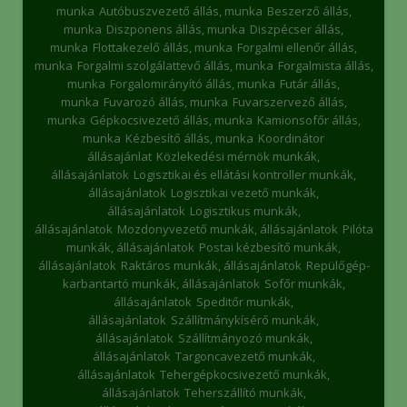
munka
Autóbuszvezető állás, munka
Beszerző állás,
munka
Diszponens állás, munka
Diszpécser állás,
munka
Flottakezelő állás, munka
Forgalmi ellenőr állás,
munka
Forgalmi szolgálattevő állás, munka
Forgalmista állás,
munka
Forgalomirányító állás, munka
Futár állás,
munka
Fuvarozó állás, munka
Fuvarszervező állás,
munka
Gépkocsivezető állás, munka
Kamionsofőr állás,
munka
Kézbesítő állás, munka
Koordinátor
állásajánlat
Közlekedési mérnök munkák,
állásajánlatok
Logisztikai és ellátási kontroller munkák,
állásajánlatok
Logisztikai vezető munkák,
állásajánlatok
Logisztikus munkák,
állásajánlatok
Mozdonyvezető munkák, állásajánlatok
Pilóta
munkák, állásajánlatok
Postai kézbesítő munkák,
állásajánlatok
Raktáros munkák, állásajánlatok
Repülőgép-
karbantartó munkák, állásajánlatok
Sofőr munkák,
állásajánlatok
Speditőr munkák,
állásajánlatok
Szállítmánykísérő munkák,
állásajánlatok
Szállítmányozó munkák,
állásajánlatok
Targoncavezető munkák,
állásajánlatok
Tehergépkocsivezető munkák,
állásajánlatok
Teherszállító munkák,