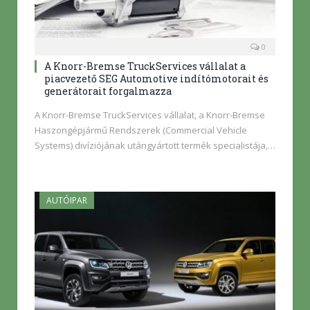
0
A Knorr-Bremse TruckServices vállalat a
piacvezető SEG Automotive indítómotorait és
generátorait forgalmazza
A Knorr-Bremse TruckServices vállalat, a Knorr-Bremse
Haszongépjármű Rendszerek (Commercial Vehicle
Systems) divíziójának utángyártott termék specialistája,…
AUTÓIPAR