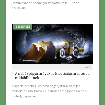
járművekre és személyautó flottákra is. Európa
szerte 40…
BESZERZÉS
0
A nehézgépjárművek is kibocsátásmentesen
működhetnek
A speciális nehéz- és haszongépjárművek teljes
mértékben átállhatnak elektromos meghajtásra az ABB
motort, hajtást és…