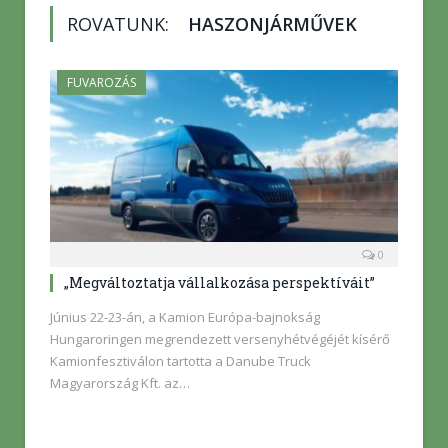
ROVATUNK:
HASZONJÁRMŰVEK
FUVAROZÁS
0
„Megváltoztatja vállalkozása perspektíváit”
Június 22-23-án, a Kamion Európa-bajnokság
Hungaroringen megrendezett versenyhétvégéjét kísérő
Kamionfesztiválon tartotta a Danube Truck
Magyarország Kft. az…