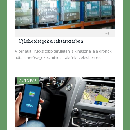
0
Új lehetőségek a raktározásban
A Renault Trucks több területen is kihasználja a drónok
adta lehetőségeket: mind a raktárkezelésben és…
AUTÓIPAR