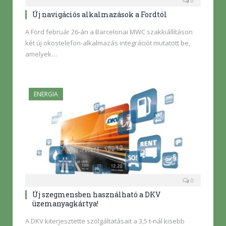
0
Új navigációs alkalmazások a Fordtól
A Ford február 26-án a Barcelonai MWC szakkiállításon
két új okostelefon-alkalmazás integrációt mutatott be,
amelyek…
ENERGIA
0
Új szegmensben használható a DKV
üzemanyagkártya!
A DKV kiterjesztette szolgáltatásait a 3,5 t-nál kisebb