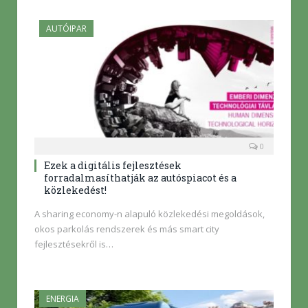
AUTÓIPAR
0
Ezek a digitális fejlesztések
forradalmasíthatják az autóspiacot és a
közlekedést!
A sharing economy-n alapuló közlekedési megoldások,
okos parkolás rendszerek és más smart city
fejlesztésekről is…
ENERGIA