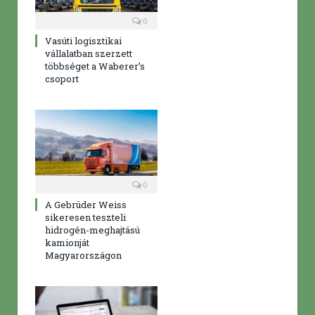
0
Vasúti logisztikai
vállalatban szerzett
többséget a Waberer’s
csoport
0
A Gebrüder Weiss
sikeresen teszteli
hidrogén-meghajtású
kamionját
Magyarországon