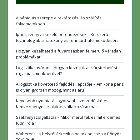
A pántolás szerepe a raktározási és szállítási
folyamatokban
Ipari szennyvízkezelő berendezések – Korszerű
technológiák a hatékony és fenntartható működésért
Hogyan kezelheted a fuvarozásban felmerülő váratlan
problémákat?
Logisztika nyáron – Hogyan kezeljük a csúcsterhelést
rugalmas munkaerővel?
A logisztika következő fejlődési lépcsője – Amikor a pénz
is olyan gyorsan mozog, mint az áru
Kevesebb nyomtatás, gyorsabb szerződéskötés –
Kedvezményes e-aláírás vállalkozásoknak
Székhelyszolgáltatás – Mikor merül fel, és mit érdemes
tudni róla?
Waberer’s: Új helyről érkezik a boltok polcaira a Pöttyös
Túró Rudi