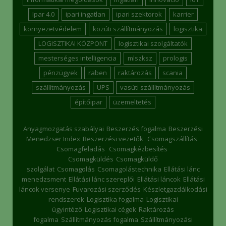
Ipar 4.0
ipari ingatlan
ipari szektorok
karrier
környezetvédelem
közúti szállítmányozás
logisztika
LOGISZTIKAI KÖZPONT
logisztikai szolgáltatók
mesterséges intelligencia
mlszksz
prologis
pénzügyek
raben
raktározás
scania
szállítmányozás
UPS
vasúti szállítmányozás
építőipar
üzemeltetés
Anyagmozgatás szabályai
Beszerzés fogalma
Beszerzési
Menedzser Index
Beszerzési vezetők
Csomagszállítás
Csomagfeladás
Csomagkézbesítés
Csomagküldés
Csomagküldő
szolgálat
Csomagolás
Csomagolástechnika
Ellátási lánc
menedzsment
Ellátási lánc szereplői
Ellátási láncok
Ellátási
láncok versenye
Fuvarozási szerződés
Készletgazdálkodási
rendszerek
Logisztika fogalma
Logisztikai
ügyintéző
Logisztikai cégek
Raktározás
fogalma
Szállítmányozás fogalma
Szállítmányozási