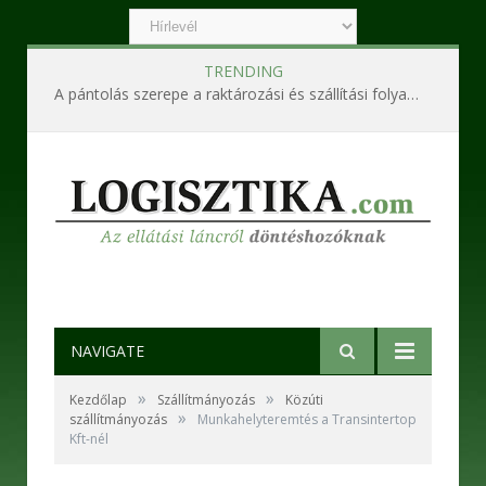
TRENDING
A pántolás szerepe a raktározási és szállítási folyamatokban
NAVIGATE
»
»
Kezdőlap
Szállítmányozás
Közúti
»
szállítmányozás
Munkahelyteremtés a Transintertop
Kft-nél