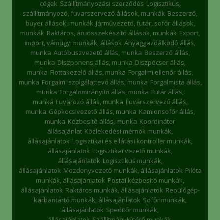
cégek
Szállítmányozási szerződés
Logisztikus,
szállítmányozó, fuvarszervező állások, munkák
Beszerző,
buyer állások, munkák
Járművezető, futár, sofőr állások,
munkák
Raktáros, áruösszekészítő állások, munkák
Export,
import, vámügyi munkák, állások
Anyaggazdálkodó állás,
munka
Autóbuszvezető állás, munka
Beszerző állás,
munka
Diszponens állás, munka
Diszpécser állás,
munka
Flottakezelő állás, munka
Forgalmi ellenőr állás,
munka
Forgalmi szolgálattevő állás, munka
Forgalmista állás,
munka
Forgalomirányító állás, munka
Futár állás,
munka
Fuvarozó állás, munka
Fuvarszervező állás,
munka
Gépkocsivezető állás, munka
Kamionsofőr állás,
munka
Kézbesítő állás, munka
Koordinátor
állásajánlat
Közlekedési mérnök munkák,
állásajánlatok
Logisztikai és ellátási kontroller munkák,
állásajánlatok
Logisztikai vezető munkák,
állásajánlatok
Logisztikus munkák,
állásajánlatok
Mozdonyvezető munkák, állásajánlatok
Pilóta
munkák, állásajánlatok
Postai kézbesítő munkák,
állásajánlatok
Raktáros munkák, állásajánlatok
Repülőgép-
karbantartó munkák, állásajánlatok
Sofőr munkák,
állásajánlatok
Speditőr munkák,
állásajánlatok
Szállítmánykísérő munkák,