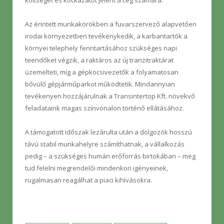
Az érintett munkakörökben a fuvarszervező alapvetően
irodai környezetben tevékenykedik, a karbantartók a
környei telephely fenntartásához szükséges napi
teendőket végzik, a raktáros az új tranzitraktárat
üzemelteti, míg a gépkocsivezetők a folyamatosan
bővülő gépjárműparkot működtetik. Mindannyian
tevékenyen hozzájárulnak a Transintertop Kft. növekvő
feladataink magas színvonalon történő ellátásához.
A támogatott időszak lezárulta után a dolgozók hosszú
távú stabil munkahelyre számíthatnak, a vállalkozás
pedig – a szükséges humán erőforrás birtokában – meg
tud felelni megrendelői mindenkori igényeinek,
rugalmasan reagálhat a piaci kihívásokra.