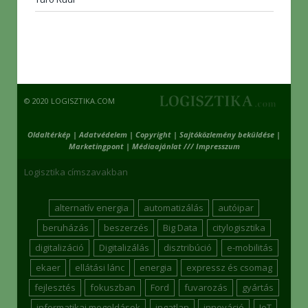
© 2020 LOGISZTIKA.COM
Oldaltérkép
|
Adatvédelem
|
Copyright
|
Sajtóközlemény beküldése
|
Marketingpont
|
Médiaajánlat /// Impresszum
Logisztika címszavakban
alternatív energia
automatizálás
autóipar
beruházás
beszerzés
Big Data
citylogisztika
digitalizáció
Digitalizálás
disztribúció
e-mobilitás
ekaer
ellátási lánc
energia
expressz és csomag
fejlesztés
fokuszban
Ford
fuvarozás
gyártás
informatikai megoldások
ingatlan
innováció
IoT