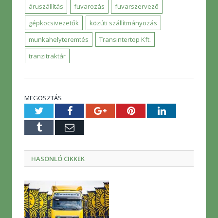
áruszállítás
fuvarozás
fuvarszervező
gépkocsivezetők
közúti szállítmányozás
munkahelyteremtés
Transintertop Kft.
tranzitraktár
MEGOSZTÁS
Twitter
Facebook
Google+
Pinterest
LinkedIn
Tumblr
E-
mail
HASONLÓ CIKKEK