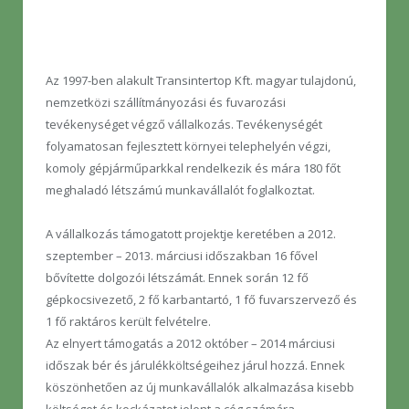
Az 1997-ben alakult Transintertop Kft. magyar tulajdonú,
nemzetközi szállítmányozási és fuvarozási
tevékenységet végző vállalkozás. Tevékenységét
folyamatosan fejlesztett környei telephelyén végzi,
komoly gépjárműparkkal rendelkezik és mára 180 főt
meghaladó létszámú munkavállalót foglalkoztat.
A vállalkozás támogatott projektje keretében a 2012.
szeptember – 2013. márciusi időszakban 16 fővel
bővítette dolgozói létszámát. Ennek során 12 fő
gépkocsivezető, 2 fő karbantartó, 1 fő fuvarszervező és
1 fő raktáros került felvételre.
Az elnyert támogatás a 2012 október – 2014 márciusi
időszak bér és járulékköltségeihez járul hozzá. Ennek
köszönhetően az új munkavállalók alkalmazása kisebb
költséget és kockázatot jelent a cég számára.