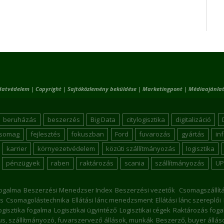
datvédelem
|
Copyright
|
Sajtóközlemény beküldése
|
Marketingpont
|
Médiaajánlat
beruházás
beszerzés
Big Data
citylogisztika
digitalizáció
csomag
fejlesztés
fokuszban
Ford
fuvarozás
gyártás
in
karrier
környezetvédelem
közúti szállítmányozás
logisztika
pénzügyek
raben
raktározás
scania
szállítmányozás
UP
ogalma
Beszerzési Menedzser Index
Beszerzési vezetők
Csomagszállít
s
Csomagolástechnika
Ellátási lánc menedzsment
Ellátási lánc szereplői
ogisztika fogalma
Logisztikai ügyintéző
Logisztikai cégek
Raktározás foga
kus, szállítmányozó, fuvarszervező állások, munkák
Beszerző, buyer állá