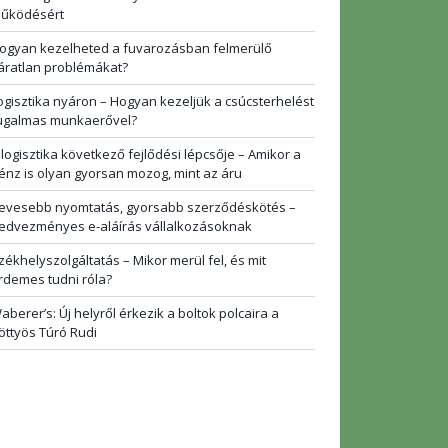
űködésért
ogyan kezelheted a fuvarozásban felmerülő
áratlan problémákat?
ogisztika nyáron – Hogyan kezeljük a csúcsterhelést
ugalmas munkaerővel?
 logisztika következő fejlődési lépcsője – Amikor a
énz is olyan gyorsan mozog, mint az áru
evesebb nyomtatás, gyorsabb szerződéskötés –
edvezményes e-aláírás vállalkozásoknak
zékhelyszolgáltatás – Mikor merül fel, és mit
rdemes tudni róla?
aberer’s: Új helyről érkezik a boltok polcaira a
öttyös Túró Rudi