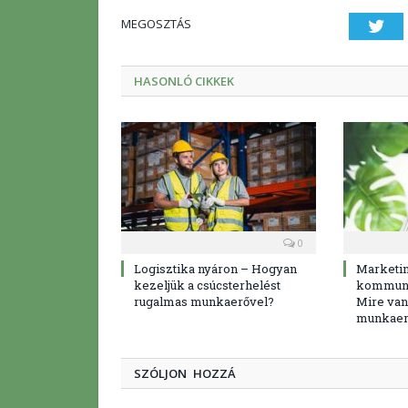
MEGOSZTÁS
Twi
HASONLÓ CIKKEK
0
Logisztika nyáron – Hogyan
Marketi
kezeljük a csúcsterhelést
kommuni
rugalmas munkaerővel?
Mire van
munkaer
SZÓLJON HOZZÁ