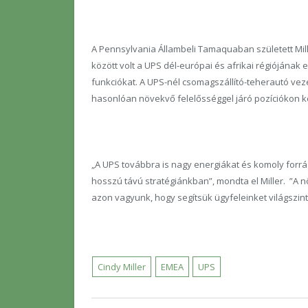
A Pennsylvania Állambeli Tamaquaban született Mille
között volt a UPS dél-európai és afrikai régiójának e
funkciókat. A UPS-nél csomagszállító-teherautó ve
hasonlóan növekvő felelősséggel járó pozíciókon ker
„A UPS továbbra is nagy energiákat és komoly forrás
hosszú távú stratégiánkban”, mondta el Miller. ”A 
azon vagyunk, hogy segítsük ügyfeleinket világs
Cindy Miller
EMEA
UPS