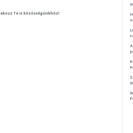
m
tlakozz Te is közösségünkhöz!
H
v
L
r
A
p
K
K
S
é
W
P