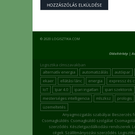
© 2020 LOGISZTIKA.COM
Oldaltérkép
|
A
Logisztika címszavakban
alternatív energia
automatizálás
autóipar
ekaer
ellátási lánc
energia
expressz és 
IoT
Ipar 4.0
ipari ingatlan
ipari szektorok
mesterséges intelligencia
mlszksz
prologis
üzemeltetés
Anyagmozgatás szabályai
Beszerzés f
Csomagküldés
Csomagküldő szolgálat
Csomagolá
szerződés
Készletgazdálkodási rendszerek
L
cégek
Szállítmányozási szerződés
Logiszti