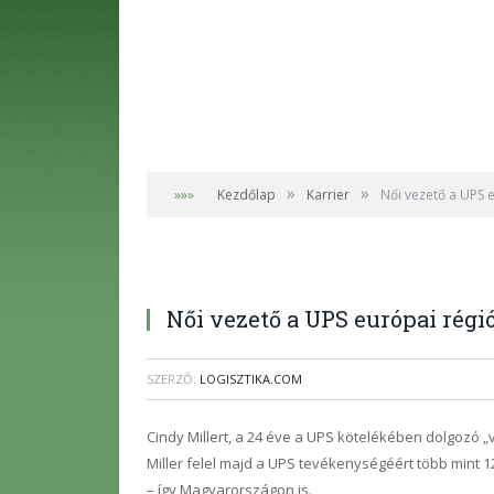
»
»
»»»
Kezdőlap
Karrier
Női vezető a UPS 
Női vezető a UPS európai régi
SZERZŐ:
LOGISZTIKA.COM
Cindy Millert, a 24 éve a UPS kötelékében dolgozó
Miller felel majd a UPS tevékenységéért több mint 12
– így Magyarországon is.