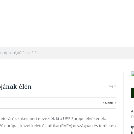
európai régiójának élén
ójának élén
0
KARRIER
A
f
 „veterán” szakembert nevezték ki a UPS Europe elnökének.
0 európai, közel-keleti és afrikai (EMEA) országban és területen
I
t