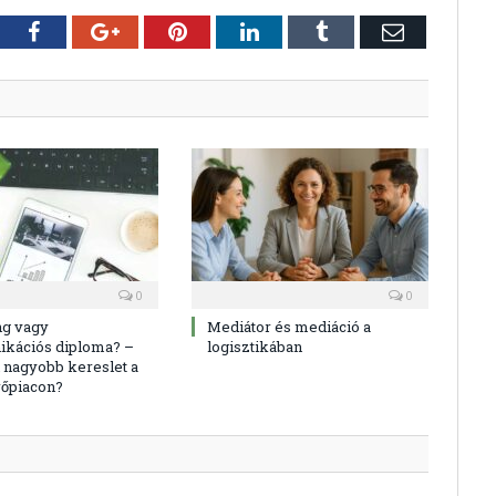
tter
Facebook
Google+
Pinterest
LinkedIn
Tumblr
E-
mail
0
0
ng vagy
Mediátor és mediáció a
kációs diploma? –
logisztikában
 nagyobb kereslet a
őpiacon?