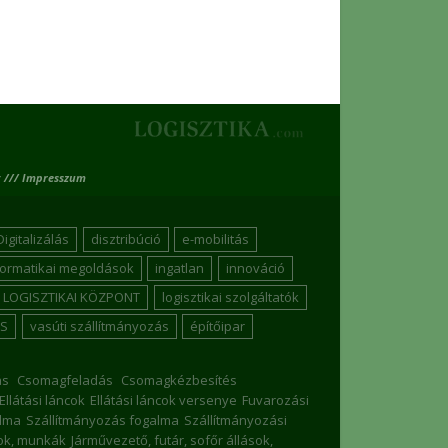
 /// Impresszum
Digitalizálás
disztribúció
e-mobilitás
formatikai megoldások
ingatlan
innováció
LOGISZTIKAI KÖZPONT
logisztikai szolgáltatók
S
vasúti szállítmányozás
építőipar
ás
Csomagfeladás
Csomagkézbesítés
Ellátási láncok
Ellátási láncok versenye
Fuvarozási
lma
Szállítmányozás fogalma
Szállítmányozási
sok, munkák
Járművezető, futár, sofőr állások,