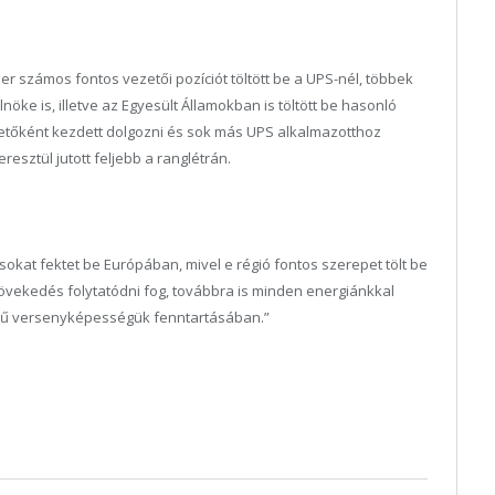
r számos fontos vezetői pozíciót töltött be a UPS-nél, többek
lnöke is, illetve az Egyesült Államokban is töltött be hasonló
zetőként kezdett dolgozni és sok más UPS alkalmazotthoz
esztül jutott feljebb a ranglétrán.
okat fektet be Európában, mivel e régió fontos szerepet tölt be
növekedés folytatódni fog, továbbra is minden energiánkkal
zintű versenyképességük fenntartásában.”