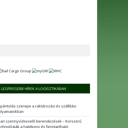
LEGFRISSEBB HÍREK A LOGISZTIKÁBAN
 pántolás szerepe a raktározási és szállítási
olyamatokban
pari szennyvízkezelő berendezések – Korszerű
echnológiák a hatékony és fenntartható