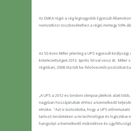
Az EMEA régió a cég legnagyobb Egyesült Államokon k
nemzetközi összbevételhez a régió mintegy 50%-ába
Az 50 éves Miller jelenleg a UPS egyesült királysági
kötelezettségeit 2013. április 30-val veszi át. Mill
régióban, 2008 óta tölt be felsővezetői pozíciókat
„A UPS a 2012-es londoni olimpiai játékok alatt több, 
nagyban hozzájárultak ehhez a kiemelkedő teljesít
elnöke. ”Azt is biztosította, hogy a UPS előremutat
tartozó területeken a mi technológiai és logisztika
hangsúlyt a kiemelkedő működésre és ügyfélszolgál