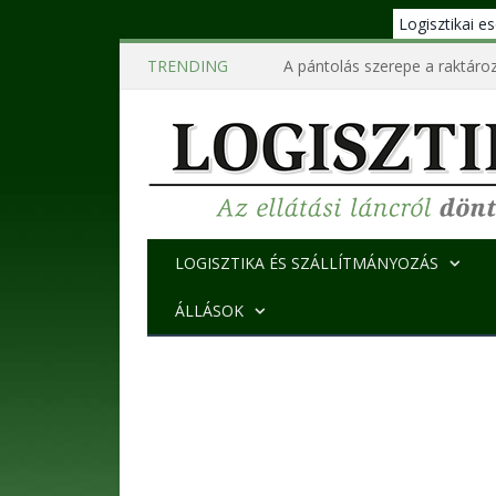
Logisztikai 
TRENDING
A pántolás szerepe a raktároz
LOGISZTIKA ÉS SZÁLLÍTMÁNYOZÁS
ÁLLÁSOK