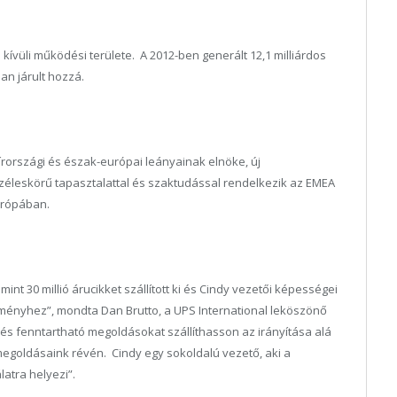
ívüli működési területe. A 2012-ben generált 12,1 milliárdos
n járult hozzá.
, írországi és észak-európai leányainak elnöke, új
er széleskörű tapasztalattal és szaktudással rendelkezik az EMEA
 Európában.
mint 30 millió árucikket szállított ki és Cindy vezetői képességei
ményhez”, mondta Dan Brutto, a UPS International leköszönő
ó és fenntartható megoldásokat szállíthasson az irányítása alá
i megoldásaink révén. Cindy egy sokoldalú vezető, aki a
atra helyezi”.