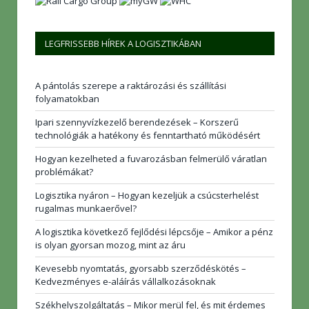
LEGFRISSEBB HÍREK A LOGISZTIKÁBAN
A pántolás szerepe a raktározási és szállítási
folyamatokban
Ipari szennyvízkezelő berendezések – Korszerű
technológiák a hatékony és fenntartható működésért
Hogyan kezelheted a fuvarozásban felmerülő váratlan
problémákat?
Logisztika nyáron – Hogyan kezeljük a csúcsterhelést
rugalmas munkaerővel?
A logisztika következő fejlődési lépcsője – Amikor a pénz
is olyan gyorsan mozog, mint az áru
Kevesebb nyomtatás, gyorsabb szerződéskötés –
Kedvezményes e-aláírás vállalkozásoknak
Székhelyszolgáltatás – Mikor merül fel, és mit érdemes