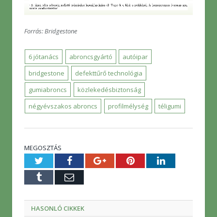
Forrás: Bridgestone
6 jótanács
abroncsgyártó
autóipar
bridgestone
defekttűrő technológia
gumiabroncs
közlekedésbiztonság
négyévszakos abroncs
profilmélység
téligumi
MEGOSZTÁS
Twitter
Facebook
Google+
Pinterest
LinkedIn
Tumblr
E-
mail
HASONLÓ CIKKEK