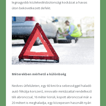
legnagyobb közlekedésbiztonsági kockázat a havas
úton bekövetkezett defekt.
Méterekben mérhető a különbség
Nedves útfelületen, egy 60 km/óra sebességgel haladó
autó fékútja korszerű, innovatív mintázattal rendelkező
téli abronccsal, 16 méter körüli, kopott abronccsal már a
20 métert is meghaladja, egy közepesen használt nyári