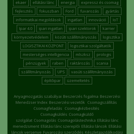
ekaer
ellátási lánc
energia
expressz és csomag
fejlesztés
fokuszban
Ford
fuvarozás
gyártás
informatikai megoldások
ingatlan
innováció
IoT
Ipar 4.0
ipari ingatlan
ipari szektorok
karrier
környezetvédelem
közúti szállítmányozás
logisztika
LOGISZTIKAI KÖZPONT
logisztikai szolgáltatók
mesterséges intelligencia
mlszksz
prologis
pénzügyek
raben
raktározás
scania
szállítmányozás
UPS
vasúti szállítmányozás
építőipar
üzemeltetés
Anyagmozgatás szabályai
Beszerzés fogalma
Beszerzési
Menedzser Index
Beszerzési vezetők
Csomagszállítás
Csomagfeladás
Csomagkézbesítés
Csomagküldés
Csomagküldő
szolgálat
Csomagolás
Csomagolástechnika
Ellátási lánc
menedzsment
Ellátási lánc szereplői
Ellátási láncok
Ellátási
láncok versenye
Fuvarozási szerződés
Készletgazdálkodási