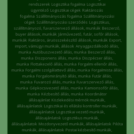
rendszerek
Logisztika fogalma
Logisztikai
ügyintéző
Logisztikai cégek
Raktározás
fogalma
Szállítmányozás fogalma
Szállítmányozási
cégek
Szállítmányozási szerződés
Logisztikus,
szállítmányozó, fuvarszervező állások, munkák
Beszerző,
buyer állások, munkák
Járművezető, futár, sofőr állások,
munkák
Raktáros, áruösszekészítő állások, munkák
Export,
import, vámügyi munkák, állások
Anyaggazdálkodó állás,
munka
Autóbuszvezető állás, munka
Beszerző állás,
munka
Diszponens állás, munka
Diszpécser állás,
munka
Flottakezelő állás, munka
Forgalmi ellenőr állás,
munka
Forgalmi szolgálattevő állás, munka
Forgalmista állás,
munka
Forgalomirányító állás, munka
Futár állás,
munka
Fuvarozó állás, munka
Fuvarszervező állás,
munka
Gépkocsivezető állás, munka
Kamionsofőr állás,
munka
Kézbesítő állás, munka
Koordinátor
állásajánlat
Közlekedési mérnök munkák,
állásajánlatok
Logisztikai és ellátási kontroller munkák,
állásajánlatok
Logisztikai vezető munkák,
állásajánlatok
Logisztikus munkák,
állásajánlatok
Mozdonyvezető munkák, állásajánlatok
Pilóta
munkák, állásajánlatok
Postai kézbesítő munkák,