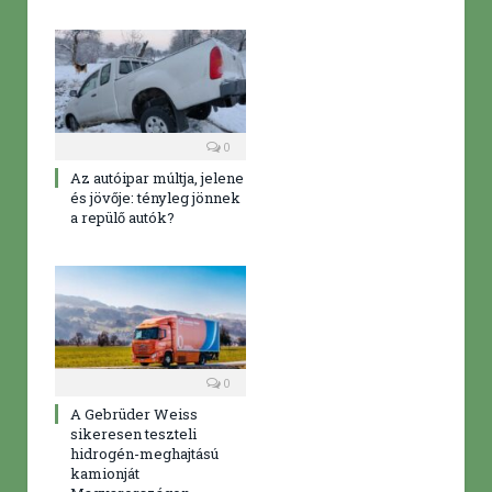
0
Az autóipar múltja, jelene
és jövője: tényleg jönnek
a repülő autók?
0
A Gebrüder Weiss
sikeresen teszteli
hidrogén-meghajtású
kamionját