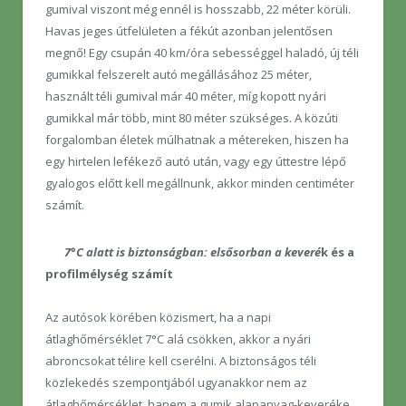
gumival viszont még ennél is hosszabb, 22 méter körüli.
Havas jeges útfelületen a fékút azonban jelentősen
megnő! Egy csupán 40 km/óra sebességgel haladó, új téli
gumikkal felszerelt autó megállásához 25 méter,
használt téli gumival már 40 méter, míg kopott nyári
gumikkal már több, mint 80 méter szükséges. A közúti
forgalomban életek múlhatnak a métereken, hiszen ha
egy hirtelen lefékező autó után, vagy egy úttestre lépő
gyalogos előtt kell megállnunk, akkor minden centiméter
számít.
7°C alatt is biztonságban: elsősorban a keveré
k és a
profilmélység számít
Az autósok körében közismert, ha a napi
átlaghőmérséklet 7°C alá csökken, akkor a nyári
abroncsokat télire kell cserélni. A biztonságos téli
közlekedés szempontjából ugyanakkor nem az
átlaghőmérséklet, hanem a gumik alapanyag-keveréke