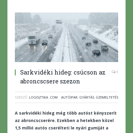
Sarkvidéki hideg: csúcson az
0
abroncscsere szezon
SZERZŐ:
LOGISZTIKA .COM
AUTÓIPAR
,
GYÁRTÁS
,
ÜZEMELTETÉS
A sarkvidéki hideg még több autóst kényszerít
az abroncscserére. Ezekben a hetekben közel
1,5 millió autós cserélteti le nyári gumiját a