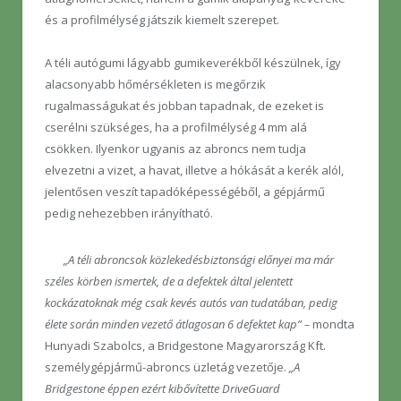
és a profilmélység játszik kiemelt szerepet.
A téli autógumi lágyabb gumikeverékből készülnek, így
alacsonyabb hőmérsékleten is megőrzik
rugalmasságukat és jobban tapadnak, de ezeket is
cserélni szükséges, ha a profilmélység 4 mm alá
csökken. Ilyenkor ugyanis az abroncs nem tudja
elvezetni a vizet, a havat, illetve a hókását a kerék alól,
jelentősen veszít tapadóképességéből, a gépjármű
pedig nehezebben irányítható.
„A téli abroncsok közlekedésbiztonsági előnyei ma már
széles körben ismertek, de a defektek által jelentett
kockázatoknak még csak kevés autós van tudatában, pedig
élete során minden vezető átlagosan 6 defektet kap” –
mondta
Hunyadi Szabolcs, a Bridgestone Magyarország Kft.
személygépjármű-abroncs üzletág vezetője.
„A
Bridgestone éppen ezért kibővítette DriveGuard