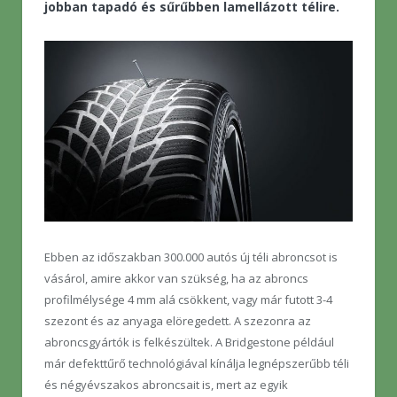
jobban tapadó és sűrűbben lamellázott télire.
Ebben az időszakban 300.000 autós új téli abroncsot is
vásárol, amire akkor van szükség, ha az abroncs
profilmélysége 4 mm alá csökkent, vagy már futott 3-4
szezont és az anyaga elöregedett. A szezonra az
abroncsgyártók is felkészültek. A Bridgestone például
már defekttűrő technológiával kínálja legnépszerűbb téli
és négyévszakos abroncsait is, mert az egyik