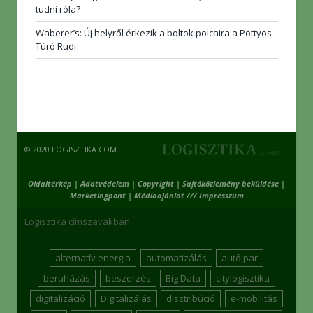
tudni róla?
Waberer’s: Új helyről érkezik a boltok polcaira a Pöttyös
Túró Rudi
© 2020 LOGISZTIKA.COM
Oldaltérkép
|
Adatvédelem
|
Copyright
|
Sajtóközlemény beküldése
|
Marketingpont
|
Médiaajánlat /// Impresszum
Logisztika címszavakban
alternatív energia
automatizálás
autóipar
beruházás
beszerzés
Big Data
citylogisztika
digitalizáció
Digitalizálás
disztribúció
e-mobilitás