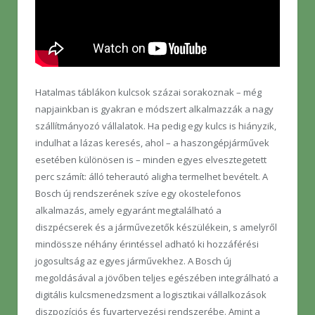
Hatalmas táblákon kulcsok százai sorakoznak – még
napjainkban is gyakran e módszert alkalmazzák a nagy
szállítmányozó vállalatok. Ha pedig egy kulcs is hiányzik,
indulhat a lázas keresés, ahol – a haszongépjárművek
esetében különösen is – minden egyes elvesztegetett
perc számít: álló teherautó aligha termelhet bevételt. A
Bosch új rendszerének szíve egy okostelefonos
alkalmazás, amely egyaránt megtalálható a
diszpécserek és a járművezetők készülékein, s amelyről
mindössze néhány érintéssel adható ki hozzáférési
jogosultság az egyes járművekhez. A Bosch új
megoldásával a jövőben teljes egészében integrálható a
digitális kulcsmenedzsment a logisztikai vállalkozások
diszpozíciós és fuvartervezési rendszerébe. Amint a