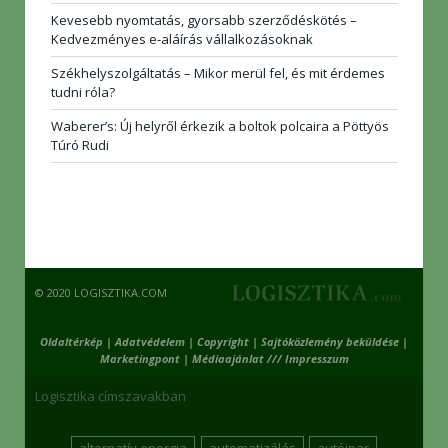
Kevesebb nyomtatás, gyorsabb szerződéskötés –
Kedvezményes e-aláírás vállalkozásoknak
Székhelyszolgáltatás – Mikor merül fel, és mit érdemes
tudni róla?
Waberer’s: Új helyről érkezik a boltok polcaira a Pöttyös
Túró Rudi
© 2020 LOGISZTIKA.COM
Oldaltérkép
|
Adatvédelem
|
Copyright
|
Sajtóközlemény beküldése
|
Marketingpont
|
Médiaajánlat /// Impresszum
Logisztika címszavakban