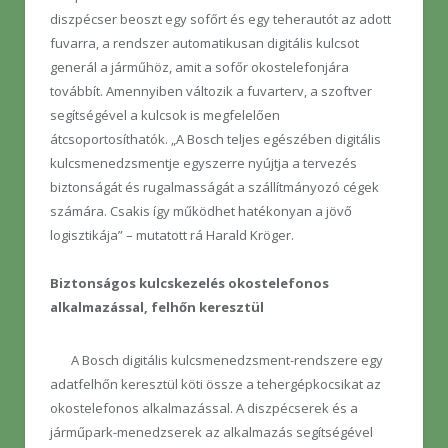
diszpécser beoszt egy sofőrt és egy teherautót az adott
fuvarra, a rendszer automatikusan digitális kulcsot
generál a járműhöz, amit a sofőr okostelefonjára
továbbít. Amennyiben változik a fuvarterv, a szoftver
segítségével a kulcsok is megfelelően
átcsoportosíthatók. „A Bosch teljes egészében digitális
kulcsmenedzsmentje egyszerre nyújtja a tervezés
biztonságát és rugalmasságát a szállítmányozó cégek
számára. Csakis így működhet hatékonyan a jövő
logisztikája” – mutatott rá Harald Kröger.
Biztonságos kulcskezelés okostelefonos
alkalmazással, felhőn keresztül
A Bosch digitális kulcsmenedzsment-rendszere egy
adatfelhőn keresztül köti össze a tehergépkocsikat az
okostelefonos alkalmazással. A diszpécserek és a
járműpark-menedzserek az alkalmazás segítségével