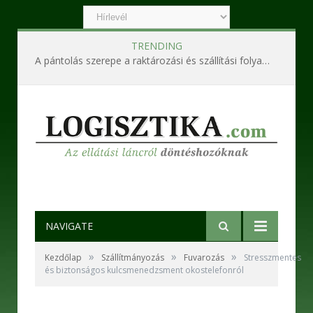
TRENDING
A pántolás szerepe a raktározási és szállítási folyamatokban
NAVIGATE
»
»
»
Kezdőlap
Szállítmányozás
Fuvarozás
Stresszmentes
és biztonságos kulcsmenedzsment okostelefonról