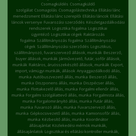
Csomagküldés
Csomagküldő
szolgálat
Csomagolás
Csomagolástechnika
Ellátási lánc
menedzsment
Ellátási lánc szereplői
Ellátási láncok
Ellátási
láncok versenye
Fuvarozási szerződés
Készletgazdálkodási
rendszerek
Logisztika fogalma
Logisztikai
ügyintéző
Logisztikai cégek
Raktározás
fogalma
Szállítmányozás fogalma
Szállítmányozási
cégek
Szállítmányozási szerződés
Logisztikus,
szállítmányozó, fuvarszervező állások, munkák
Beszerző,
buyer állások, munkák
Járművezető, futár, sofőr állások,
munkák
Raktáros, áruösszekészítő állások, munkák
Export,
import, vámügyi munkák, állások
Anyaggazdálkodó állás,
munka
Autóbuszvezető állás, munka
Beszerző állás,
munka
Diszponens állás, munka
Diszpécser állás,
munka
Flottakezelő állás, munka
Forgalmi ellenőr állás,
munka
Forgalmi szolgálattevő állás, munka
Forgalmista állás,
munka
Forgalomirányító állás, munka
Futár állás,
munka
Fuvarozó állás, munka
Fuvarszervező állás,
munka
Gépkocsivezető állás, munka
Kamionsofőr állás,
munka
Kézbesítő állás, munka
Koordinátor
állásajánlat
Közlekedési mérnök munkák,
állásajánlatok
Logisztikai és ellátási kontroller munkák,