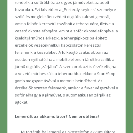
rendelik a sofőrökhöz az egyes járműveket az adott
fuvarokra. Ezt követően a „Perfectly keyless” személyre
szóló és megfelelően védett digitális kulcsot generál,
amit a felhőn keresztül továbbít a teherautóra, illetve a
vezető okostelefonjára. Amint a sofőr okostelefonjával a
kijelölt járműhöz érkezik, a tehergépkocsiba épített
érzékelők vezetéknélküli kapcsolaton keresztül
felismerik a készüléket. A fülkeajtó csakis abban az
esetben nyitható, ha a mobiltelefonon tárolt kulcs illik a
jármű digitális „zárjába”. A szenzorok azt is érzékelik, ha
a vezető már beszállt a teherautóba, ekkor a Start/Stop-
gomb megnyomásával a motor is beindítható. Az
érzékelők szintén felismerik, amikor a fuvar végeztével a
sofőr elhagyja a járművet, s automatikusan zárják az
ajtókat.
Lemerült az akkumulátor? Nem probléma!
Mi történik, ha lemerül az okostelefon akkumulátora