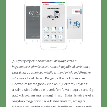
„”Perfectly keyless” alkalmazásunk nyugdíjazza a
hagyományos járműkulcsot. A Bosch digitálissá alakította a
slusszkulcsot, amely így mindig és mindenhol rendelkezésre
áll”
– mondta el Harald Kröger, a Bosch Automotive
Electronics üzletágának elnöke. A „Perfectly keyless”
alkalmazás révén az okostelefon felválthatja az analóg
autókulcsot, ami már a magánhasználatú járműveknél is
nagyban megkönnyíti a kulcshasználatot, ám igazi
előnye a sok sofőrt alkalmazó járműflotta-üzemeltetők