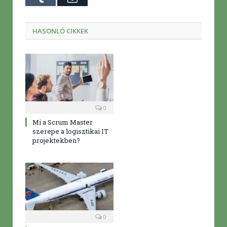
mail
HASONLÓ CIKKEK
0
Mi a Scrum Master
szerepe a logisztikai IT
projektekben?
0