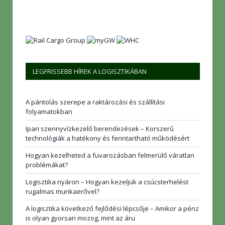
LEGFRISSEBB HÍREK A LOGISZTIKÁBAN
A pántolás szerepe a raktározási és szállítási
folyamatokban
Ipari szennyvízkezelő berendezések – Korszerű
technológiák a hatékony és fenntartható működésért
Hogyan kezelheted a fuvarozásban felmerülő váratlan
problémákat?
Logisztika nyáron – Hogyan kezeljük a csúcsterhelést
rugalmas munkaerővel?
A logisztika következő fejlődési lépcsője – Amikor a pénz
is olyan gyorsan mozog, mint az áru