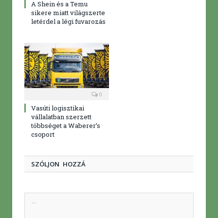
A Shein és a Temu
sikere miatt világszerte
letérdel a légi fuvarozás
0
Vasúti logisztikai
vállalatban szerzett
többséget a Waberer’s
csoport
SZÓLJON HOZZÁ