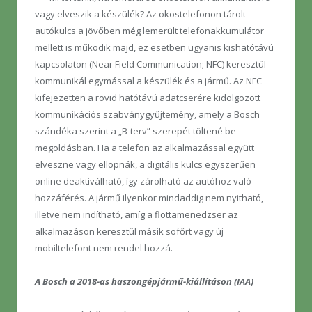
vagy elveszik a készülék? Az okostelefonon tárolt
autókulcs a jövőben még lemerült telefonakkumulátor
mellett is működik majd, ez esetben ugyanis kishatótávú
kapcsolaton (Near Field Communication; NFC) keresztül
kommunikál egymással a készülék és a jármű. Az NFC
kifejezetten a rövid hatótávú adatcserére kidolgozott
kommunikációs szabványgyűjtemény, amely a Bosch
szándéka szerint a „B-terv” szerepét töltené be
megoldásban. Ha a telefon az alkalmazással együtt
elveszne vagy ellopnák, a digitális kulcs egyszerűen
online deaktiválható, így zárolható az autóhoz való
hozzáférés. A jármű ilyenkor mindaddig nem nyitható,
illetve nem indítható, amíg a flottamenedzser az
alkalmazáson keresztül másik sofőrt vagy új
mobiltelefont nem rendel hozzá.
A Bosch a 2018-as haszongépjármű-kiállításon (IAA)