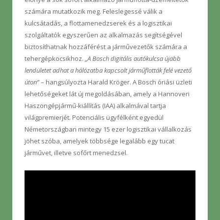
számára mutatkozik meg. Feleslegessé válik a
kulcsátadás, a flottamenedzserek és a logisztikai
szolgáltatók egyszerűen az alkalmazás segítségével
biztosíthatnak hozzáférést a járművezetők számára a
tehergépkocsikhoz.
„A Bosch digitális autókulcsa újabb
lendületet adhat a hálózatba kapcsolt járműflották felé vezető
úton”
– hangsúlyozta Harald Kröger. A Bosch óriási üzleti
lehetőségeket lát új megoldásában, amely a Hannoveri
Haszongépjármű-kiállítás (IAA) alkalmával tartja
világpremierjét. Potenciális ügyfélként egyedül
Németországban mintegy 15 ezer logisztikai vállalkozás
jöhet szóba, amelyek többsége legalább egy tucat
járművet, illetve sofőrt menedzsel.