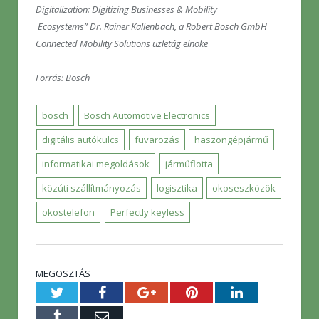
Digitalization: Digitizing Businesses & Mobility
Ecosystems” Dr. Rainer Kallenbach, a Robert Bosch GmbH
Connected Mobility Solutions üzletág elnöke
Forrás: Bosch
bosch
Bosch Automotive Electronics
digitális autókulcs
fuvarozás
haszongépjármű
informatikai megoldások
járműflotta
közúti szállítmányozás
logisztika
okoseszközök
okostelefon
Perfectly keyless
MEGOSZTÁS
Twitter
Facebook
Google+
Pinterest
LinkedIn
Tumblr
E-