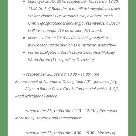
Sajtótájékoztató: 2018. szeptember 19., szerda, 13.20-
13.40 Dr. Rolf Bulander, a mobilitási megoldások üzleti
szektor elnöke és Dr. Markus Heyn, a Robert Bosch
GmbH igazgatótanácsának tagja részvételével a Bosch
kiállítási standján (16-os pavilon, A01 stand)
Kövesse a Bosch 2018-as IAA különlegességeit a
www.bosch-iaa.de oldalon és a Twitteren: #BoschIAA
Panelbeszélgetés a Bosch szakértőivel: New Mobility
World Forum (11-es pavilon, D-szekció):
– szeptember 26., szerda; 10.00 – 11.00: „The
Enhancement of Automated Driving (and AI)” – Johannes-Jörg
Rüger, a Robert Bosch GmbH Commercial Vehicle & Off-
Road üzletágának elnöke
– szeptember 27., csütörtök; 11.15 – 12.15: „Aftermarket –
More than just repair and maintenance”
– szeptember 27., csütörtök; 14.30 – 15.30: „Masters of