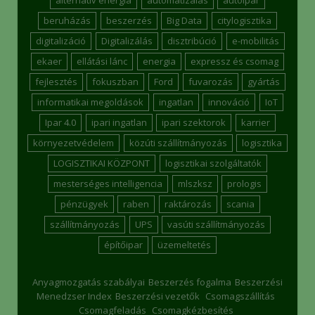
alternatív energia
automatizálás
autóipar
beruházás
beszerzés
Big Data
citylogisztika
digitalizáció
Digitalizálás
disztribúció
e-mobilitás
ekaer
ellátási lánc
energia
expressz és csomag
fejlesztés
fokuszban
Ford
fuvarozás
gyártás
informatikai megoldások
ingatlan
innováció
IoT
Ipar 4.0
ipari ingatlan
ipari szektorok
karrier
környezetvédelem
közúti szállítmányozás
logisztika
LOGISZTIKAI KÖZPONT
logisztikai szolgáltatók
mesterséges intelligencia
mlszksz
prologis
pénzügyek
raben
raktározás
scania
szállítmányozás
UPS
vasúti szállítmányozás
építőipar
üzemeltetés
Anyagmozgatás szabályai
Beszerzés fogalma
Beszerzési
Menedzser Index
Beszerzési vezetők
Csomagszállítás
Csomagfeladás
Csomagkézbesítés