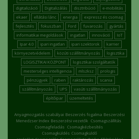
digitalizáció
Digitalizálás
disztribúció
e-mobilitás
ekaer
ellátási lánc
energia
expressz és csomag
fejlesztés
fokuszban
Ford
fuvarozás
gyártás
informatikai megoldások
ingatlan
innováció
IoT
Ipar 4.0
ipari ingatlan
ipari szektorok
karrier
környezetvédelem
közúti szállítmányozás
logisztika
LOGISZTIKAI KÖZPONT
logisztikai szolgáltatók
mesterséges intelligencia
mlszksz
prologis
pénzügyek
raben
raktározás
scania
szállítmányozás
UPS
vasúti szállítmányozás
építőipar
üzemeltetés
Anyagmozgatás szabályai
Beszerzés fogalma
Beszerzési
Menedzser Index
Beszerzési vezetők
Csomagszállítás
Csomagfeladás
Csomagkézbesítés
Csomagküldés
Csomagküldő