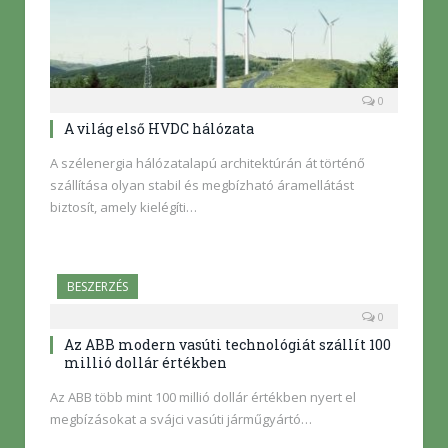
0
A világ első HVDC hálózata
A szélenergia hálózatalapú architektúrán át történő
szállítása olyan stabil és megbízható áramellátást
biztosít, amely kielégíti…
BESZERZÉS
0
Az ABB modern vasúti technológiát szállít 100
millió dollár értékben
Az ABB több mint 100 millió dollár értékben nyert el
megbízásokat a svájci vasúti járműgyártó…