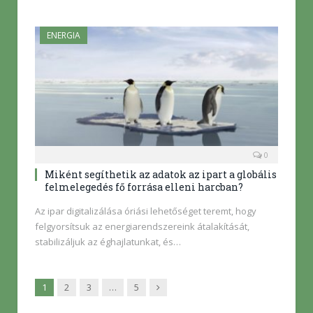
ENERGIA
0
Miként segíthetik az adatok az ipart a globális
felmelegedés fő forrása elleni harcban?
Az ipar digitalizálása óriási lehetőséget teremt, hogy
felgyorsítsuk az energiarendszereink átalakítását,
stabilizáljuk az éghajlatunkat, és…
Következő
1
2
3
…
5