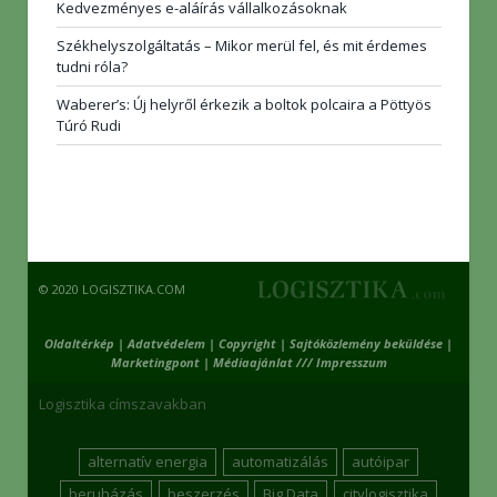
Kedvezményes e-aláírás vállalkozásoknak
Székhelyszolgáltatás – Mikor merül fel, és mit érdemes
tudni róla?
Waberer’s: Új helyről érkezik a boltok polcaira a Pöttyös
Túró Rudi
© 2020 LOGISZTIKA.COM
Oldaltérkép
|
Adatvédelem
|
Copyright
|
Sajtóközlemény beküldése
|
Marketingpont
|
Médiaajánlat /// Impresszum
Logisztika címszavakban
alternatív energia
automatizálás
autóipar
beruházás
beszerzés
Big Data
citylogisztika