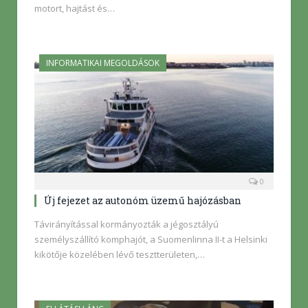
motort, hajtást és…
INFORMATIKAI MEGOLDÁSOK
0
Új fejezet az autonóm üzemű hajózásban
Távirányítással kormányozták a jégosztályú
személyszállító komphajót, a Suomenlinna II-t a Helsinki
kikötője közelében lévő tesztterületen,…