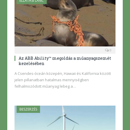
ELLÁTÁSI LÁNC
0
Az ABB Ability™ megoldás a műanyagszemét
kezelésében
A Csendes-óceán közepén, Hawaii és Kalifornia között
jelen pillanatban hatalmas mennyiségben
felhalmozódott műanyag lebeg a…
BESZERZÉS