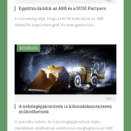
0
Együttműködik az ABB és a SUSI Partners
A szövetség célja, hogy a két fél kiaknázza az ABB
AbilityTM alapú mikrogrid- és energiatárolási…
BESZERZÉS
0
A nehézgépjárművek is kibocsátásmentesen
működhetnek
A speciális nehéz- és haszongépjárművek teljes
mértékben átállhatnak elektromos meghajtásra az ABB