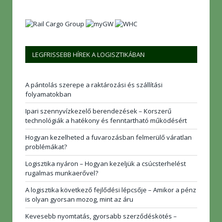
LEGFRISSEBB HÍREK A LOGISZTIKÁBAN
A pántolás szerepe a raktározási és szállítási
folyamatokban
Ipari szennyvízkezelő berendezések – Korszerű
technológiák a hatékony és fenntartható működésért
Hogyan kezelheted a fuvarozásban felmerülő váratlan
problémákat?
Logisztika nyáron – Hogyan kezeljük a csúcsterhelést
rugalmas munkaerővel?
A logisztika következő fejlődési lépcsője – Amikor a pénz
is olyan gyorsan mozog, mint az áru
Kevesebb nyomtatás, gyorsabb szerződéskötés –