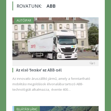
ROVATUNK:
ABB
AUTÓIPAR
0
Az első ‘fecske’ az ABB-nél
Az innovatív áruszállító jármű, amely a fenntartható
mobilitási megoldások élvonalába tartozó ABB-
technológiát alkalmazza, évente 400…
ELLÁTÁSI LÁNC