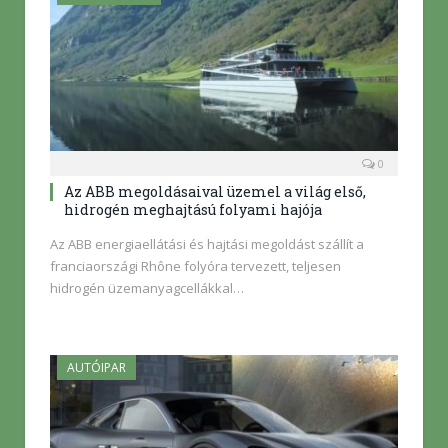
0
Az ABB megoldásaival üzemel a világ első,
hidrogén meghajtású folyami hajója
Az ABB energiaellátási és hajtási megoldást szállít a
franciaországi Rhône folyóra tervezett, teljesen
hidrogén üzemanyagcellákkal…
AUTÓIPAR