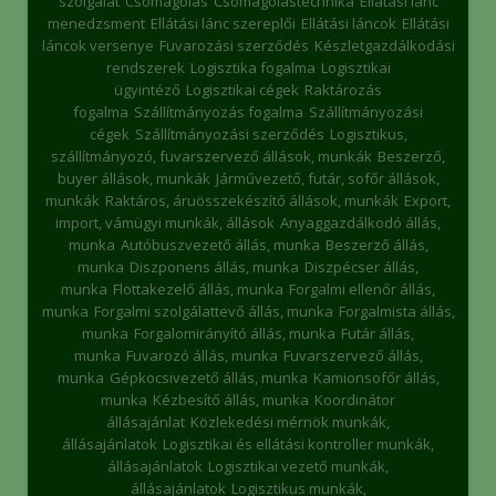
szolgálat
Csomagolás
Csomagolástechnika
Ellátási lánc
menedzsment
Ellátási lánc szereplői
Ellátási láncok
Ellátási
láncok versenye
Fuvarozási szerződés
Készletgazdálkodási
rendszerek
Logisztika fogalma
Logisztikai
ügyintéző
Logisztikai cégek
Raktározás
fogalma
Szállítmányozás fogalma
Szállítmányozási
cégek
Szállítmányozási szerződés
Logisztikus,
szállítmányozó, fuvarszervező állások, munkák
Beszerző,
buyer állások, munkák
Járművezető, futár, sofőr állások,
munkák
Raktáros, áruösszekészítő állások, munkák
Export,
import, vámügyi munkák, állások
Anyaggazdálkodó állás,
munka
Autóbuszvezető állás, munka
Beszerző állás,
munka
Diszponens állás, munka
Diszpécser állás,
munka
Flottakezelő állás, munka
Forgalmi ellenőr állás,
munka
Forgalmi szolgálattevő állás, munka
Forgalmista állás,
munka
Forgalomirányító állás, munka
Futár állás,
munka
Fuvarozó állás, munka
Fuvarszervező állás,
munka
Gépkocsivezető állás, munka
Kamionsofőr állás,
munka
Kézbesítő állás, munka
Koordinátor
állásajánlat
Közlekedési mérnök munkák,
állásajánlatok
Logisztikai és ellátási kontroller munkák,
állásajánlatok
Logisztikai vezető munkák,
állásajánlatok
Logisztikus munkák,