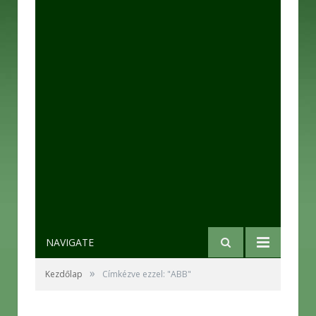
NAVIGATE
»
Kezdőlap
Címkézve ezzel: "ABB"