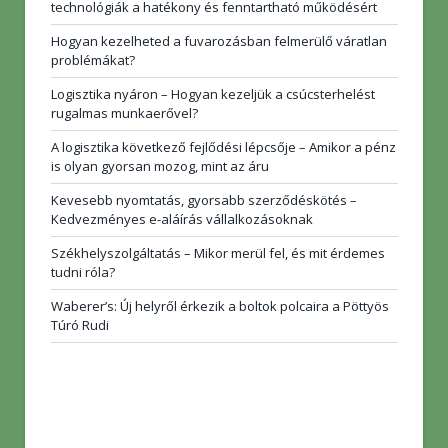
technológiák a hatékony és fenntartható működésért
Hogyan kezelheted a fuvarozásban felmerülő váratlan
problémákat?
Logisztika nyáron – Hogyan kezeljük a csúcsterhelést
rugalmas munkaerővel?
A logisztika következő fejlődési lépcsője – Amikor a pénz
is olyan gyorsan mozog, mint az áru
Kevesebb nyomtatás, gyorsabb szerződéskötés –
Kedvezményes e-aláírás vállalkozásoknak
Székhelyszolgáltatás – Mikor merül fel, és mit érdemes
tudni róla?
Waberer’s: Új helyről érkezik a boltok polcaira a Pöttyös
Túró Rudi