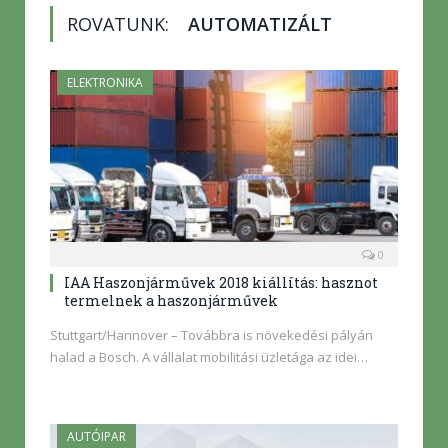
ROVATUNK:
AUTOMATIZÁLT
ELEKTRONIKA
0
IAA Haszonjárművek 2018 kiállítás: hasznot
termelnek a haszonjárművek
Stuttgart/Hannover – Továbbra is növekedési pályán
halad a Bosch. A vállalat mobilitási üzletága az idei…
AUTÓIPAR