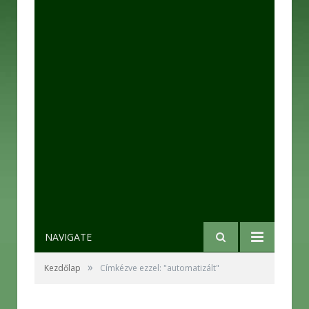
NAVIGATE
»
Kezdőlap
Címkézve ezzel: "automatizált"