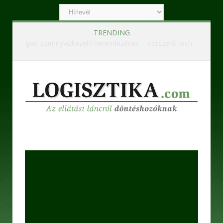
TRENDING
Ipari szennyvízkezelő berendezések – Korszerű technológiák a hatékony és fenntartható működésért