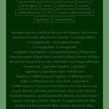
pénzügyek
raben
raktározás
scania
szállítmányozás
UPS
vasúti szállítmányozás
építőipar
üzemeltetés
Anyagmozgatás szabályai
Beszerzés fogalma
Beszerzési
Menedzser Index
Beszerzési vezetők
Csomagszállítás
Csomagfeladás
Csomagkézbesítés
Csomagküldés
Csomagküldő
szolgálat
Csomagolás
Csomagolástechnika
Ellátási lánc
menedzsment
Ellátási lánc szereplői
Ellátási láncok
Ellátási
láncok versenye
Fuvarozási szerződés
Készletgazdálkodási
rendszerek
Logisztika fogalma
Logisztikai
ügyintéző
Logisztikai cégek
Raktározás
fogalma
Szállítmányozás fogalma
Szállítmányozási
cégek
Szállítmányozási szerződés
Logisztikus,
szállítmányozó, fuvarszervező állások, munkák
Beszerző,
buyer állások, munkák
Járművezető, futár, sofőr állások,
munkák
Raktáros, áruösszekészítő állások, munkák
Export,
import, vámügyi munkák, állások
Anyaggazdálkodó állás,
munka
Autóbuszvezető állás, munka
Beszerző állás,