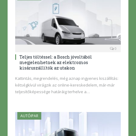
0
Teljes töltéssel: a Bosch jóvoltából
megjelenhetnek az elektromos
kisáruszállítók az utakon
Kattintás, megrendelés, még aznap ingyenes kiszállítás:
kétségkívül virágzik az online-kereskedelem, már-már
teljesítőképessége határáig terhelve a…
AUTÓIPAR