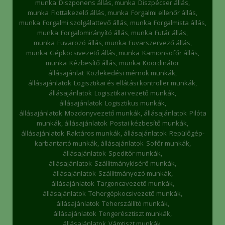
munka
Diszponens állás, munka
Diszpécser állás,
munka
Flottakezelő állás, munka
Forgalmi ellenőr állás,
munka
Forgalmi szolgálattevő állás, munka
Forgalmista állás,
munka
Forgalomirányító állás, munka
Futár állás,
munka
Fuvarozó állás, munka
Fuvarszervező állás,
munka
Gépkocsivezető állás, munka
Kamionsofőr állás,
munka
Kézbesítő állás, munka
Koordinátor
állásajánlat
Közlekedési mérnök munkák,
állásajánlatok
Logisztikai és ellátási kontroller munkák,
állásajánlatok
Logisztikai vezető munkák,
állásajánlatok
Logisztikus munkák,
állásajánlatok
Mozdonyvezető munkák, állásajánlatok
Pilóta
munkák, állásajánlatok
Postai kézbesítő munkák,
állásajánlatok
Raktáros munkák, állásajánlatok
Repülőgép-
karbantartó munkák, állásajánlatok
Sofőr munkák,
állásajánlatok
Speditőr munkák,
állásajánlatok
Szállítmánykísérő munkák,
állásajánlatok
Szállítmányozó munkák,
állásajánlatok
Targoncavezető munkák,
állásajánlatok
Tehergépkocsivezető munkák,
állásajánlatok
Teherszállító munkák,
állásajánlatok
Tengerésztiszt munkák,
állásajánlatok
Vámtiszt munkák,