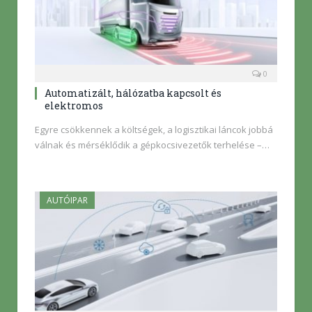
0
Automatizált, hálózatba kapcsolt és
elektromos
Egyre csökkennek a költségek, a logisztikai láncok jobbá
válnak és mérséklődik a gépkocsivezetők terhelése –…
AUTÓIPAR