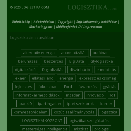
© 2020 LOGISZTIKA.COM
Oldaltérkép
|
Adatvédelem
|
Copyright
|
Sajtóközlemény beküldése
|
Marketingpont
|
Médiaajánlat /// Impresszum
Logisztika címszavakban
alternatív energia
automatizálás
autóipar
beruházás
beszerzés
Big Data
citylogisztika
digitalizáció
Digitalizálás
disztribúció
e-mobilitás
ekaer
ellátási lánc
energia
expressz és csomag
fejlesztés
fokuszban
Ford
fuvarozás
gyártás
informatikai megoldások
ingatlan
innováció
IoT
Ipar 4.0
ipari ingatlan
ipari szektorok
karrier
környezetvédelem
közúti szállítmányozás
logisztika
LOGISZTIKAI KÖZPONT
logisztikai szolgáltatók
mesterséges intelligencia
mlszksz
prologis