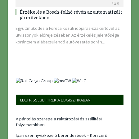
0
Érzékelés a Bosch-felhő révén az automatizált
járművekben
Együttműködés a Foreca közúti időjárás-szakértővel az
útviszonyok előrejelzésében Az érzékelés jelentősége
korántsem alábecsülendő autóvezetés során.…
LEGFRISSEBB HÍREK A LOGISZTIKÁBAN
A pántolás szerepe a raktározási és szállítási
folyamatokban
Ipari szennyvízkezelő berendezések – Korszerű