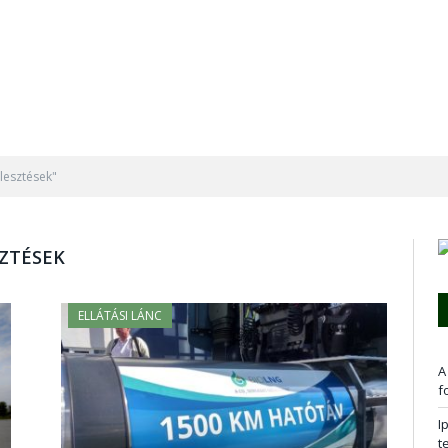
jlesztések"
SZTÉSEK
ELLÁTÁSI LÁNC
A
f
I
t