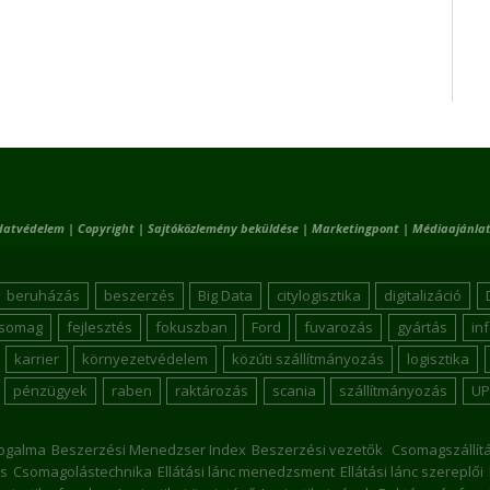
datvédelem
|
Copyright
|
Sajtóközlemény beküldése
|
Marketingpont
|
Médiaajánlat
beruházás
beszerzés
Big Data
citylogisztika
digitalizáció
csomag
fejlesztés
fokuszban
Ford
fuvarozás
gyártás
in
karrier
környezetvédelem
közúti szállítmányozás
logisztika
pénzügyek
raben
raktározás
scania
szállítmányozás
UP
ogalma
Beszerzési Menedzser Index
Beszerzési vezetők
Csomagszállít
s
Csomagolástechnika
Ellátási lánc menedzsment
Ellátási lánc szereplői