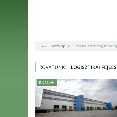
»
»»»
Kezdőlap
Címkézve ezzel: "logisztikai fe
ROVATUNK:
LOGISZTIKAI FEJLE
INGATLAN