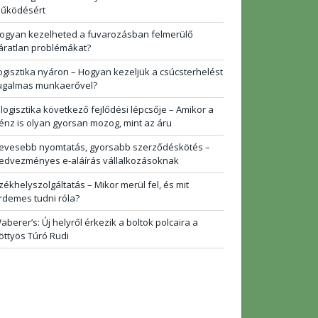
űködésért
ogyan kezelheted a fuvarozásban felmerülő
áratlan problémákat?
ogisztika nyáron – Hogyan kezeljük a csúcsterhelést
ugalmas munkaerővel?
 logisztika következő fejlődési lépcsője – Amikor a
énz is olyan gyorsan mozog, mint az áru
evesebb nyomtatás, gyorsabb szerződéskötés –
edvezményes e-aláírás vállalkozásoknak
zékhelyszolgáltatás – Mikor merül fel, és mit
rdemes tudni róla?
aberer’s: Új helyről érkezik a boltok polcaira a
öttyös Túró Rudi