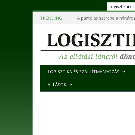
Logisztikai 
TRENDING
A pántolás szerepe a raktároz
LOGISZTIKA ÉS SZÁLLÍTMÁNYOZÁS
ÁLLÁSOK