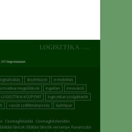
 /// Impresszum
Digitalizálás
disztribúció
e-mobilitás
formatikai megoldások
ingatlan
innováció
LOGISZTIKAI KÖZPONT
logisztikai szolgáltatók
S
vasúti szállítmányozás
építőipar
ás
Csomagfeladás
Csomagkézbesítés
Ellátási láncok
Ellátási láncok versenye
Fuvarozási