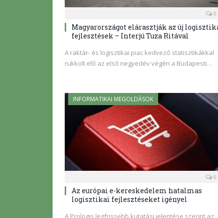
0
Magyarországot elárasztják az új logisztik
fejlesztések – Interjú Tuza Ritával
A raktár- és logisztikai piac kedvező statisztikákkal
rukkolt elő az első negyedév végén a Budapesti…
INFORMATIKAI MEGOLDÁSOK
0
Az európai e-kereskedelem hatalmas
logisztikai fejlesztéseket igényel
A Prologis legfrissebb kutatási jelentése szerint az