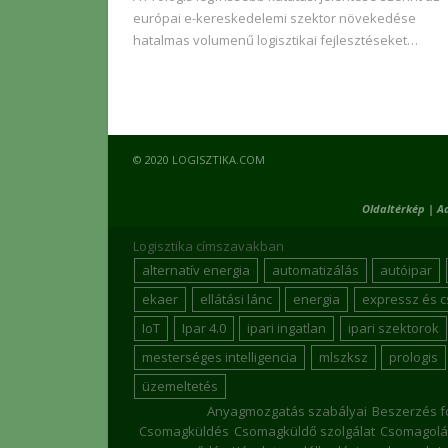
európai e-kereskedelemi szektor növekedése
hatalmas volumenű logisztikai fejlesztéseket…
© 2020 LOGISZTIKA.COM
Oldaltérkép
|
A
Logisztika címszavakban
alternatív energia
automatizálás
autóipar
ekaer
ellátási lánc
energia
expressz és 
IoT
Ipar 4.0
ipari ingatlan
ipari szektorok
mesterséges intelligencia
mlszksz
prologis
üzemeltetés
Anyagmozgatás szabályai
Beszerzés f
Csomagküldés
Csomagküldő szolgálat
Csomagolá