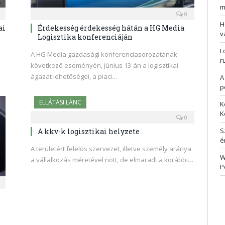
m
0
H
ai
Érdekesség érdekesség hátán a HG Media
v
Logisztika konferenciáján
L
A HG Media gazdasági konferenciasorozatának
r
következő eseményén, június 13-án a logisztikai
ágazat lehetőségei, a piaci…
A
p
ELLÁTÁSI LÁNC
K
K
0
S
A kkv-k logisztikai helyzete
é
A területért felelõs szervezet, illetve személy aránya
W
a vállalkozás méretével nõtt, de elmaradt a korábbi…
P