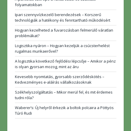
folyamatokban
Ipari szennyvízkezelő berendezések – Korszerű
technológiák a hatékony és fenntartható működésért
Hogyan kezelheted a fuvarozásban felmerülő váratlan
problémákat?
Logisztika nyáron – Hogyan kezeljük a csúcsterhelést
rugalmas munkaerővel?
A logisztika következő fejlődési lépcsője – Amikor a pénz
is olyan gyorsan mozog, mint az áru
Kevesebb nyomtatás, gyorsabb szerződéskötés –
Kedvezményes e-aláírás vállalkozásoknak
Székhelyszolgáltatás – Mikor merül fel, és mit érdemes
tudni róla?
Waberer’s: Új helyről érkezik a boltok polcaira a Pöttyös
Túró Rudi