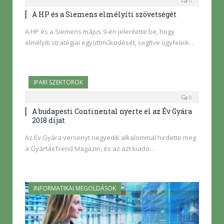
0
A HP és a Siemens elmélyíti szövetségét
A HP és a Siemens május 9-én jelentette be, hogy
elmélyíti stratégiai együttműködését, segítve ügyfeleik…
IPARI SZEKTOROK
0
A budapesti Continental nyerte el az Év Gyára
2018 díjat
Az Év Gyára versenyt negyedik alkalommal hirdette meg
a GyártásTrend Magazin, és az azt kiadó…
INFORMATIKAI MEGOLDÁSOK