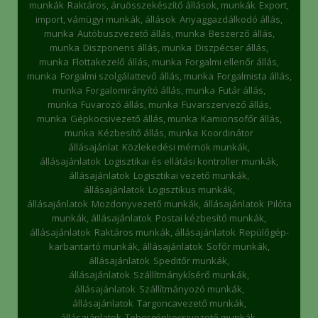
munkák
Raktáros, áruösszekészítő állások, munkák
Export,
import, vámügyi munkák, állások
Anyaggazdálkodó állás,
munka
Autóbuszvezető állás, munka
Beszerző állás,
munka
Diszponens állás, munka
Diszpécser állás,
munka
Flottakezelő állás, munka
Forgalmi ellenőr állás,
munka
Forgalmi szolgálattevő állás, munka
Forgalmista állás,
munka
Forgalomirányító állás, munka
Futár állás,
munka
Fuvarozó állás, munka
Fuvarszervező állás,
munka
Gépkocsivezető állás, munka
Kamionsofőr állás,
munka
Kézbesítő állás, munka
Koordinátor
állásajánlat
Közlekedési mérnök munkák,
állásajánlatok
Logisztikai és ellátási kontroller munkák,
állásajánlatok
Logisztikai vezető munkák,
állásajánlatok
Logisztikus munkák,
állásajánlatok
Mozdonyvezető munkák, állásajánlatok
Pilóta
munkák, állásajánlatok
Postai kézbesítő munkák,
állásajánlatok
Raktáros munkák, állásajánlatok
Repülőgép-
karbantartó munkák, állásajánlatok
Sofőr munkák,
állásajánlatok
Speditőr munkák,
állásajánlatok
Szállítmánykísérő munkák,
állásajánlatok
Szállítmányozó munkák,
állásajánlatok
Targoncavezető munkák,
állásajánlatok
Tehergépkocsivezető munkák,