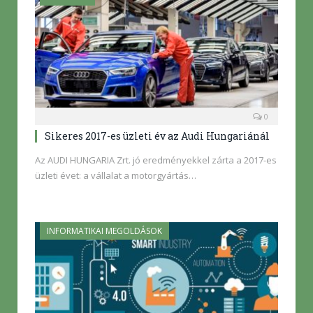
0
Sikeres 2017-es üzleti év az Audi Hungariánál
Az AUDI HUNGARIA Zrt. jó eredményekkel zárta a 2017-es
üzleti évet: a vállalat a motorgyártás…
INFORMATIKAI MEGOLDÁSOK