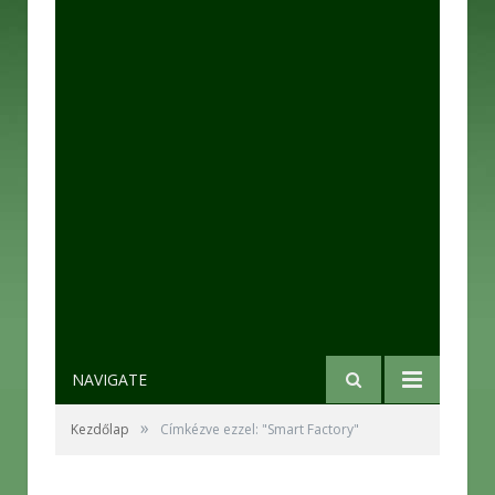
NAVIGATE
»
Kezdőlap
Címkézve ezzel: "Smart Factory"