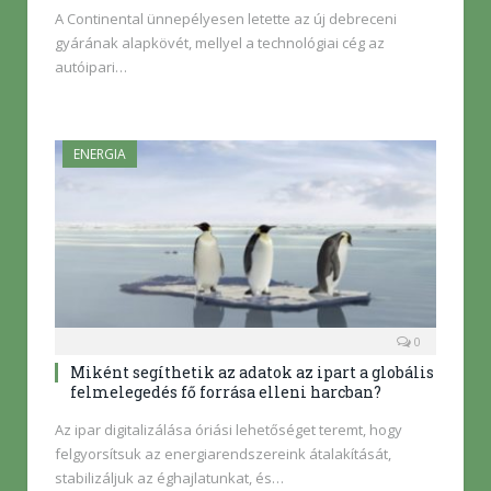
A Continental ünnepélyesen letette az új debreceni
gyárának alapkövét, mellyel a technológiai cég az
autóipari…
ENERGIA
0
Miként segíthetik az adatok az ipart a globális
felmelegedés fő forrása elleni harcban?
Az ipar digitalizálása óriási lehetőséget teremt, hogy
felgyorsítsuk az energiarendszereink átalakítását,
stabilizáljuk az éghajlatunkat, és…