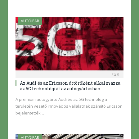
AUTÓIPAR
0
Az Audi és az Ericsson úttörőként alkalmazza
az 5G technológiát az autógyártásban
A prémium autógyártó Audi és az 5G technológia
területén vezető innovációs vállalatnak számító Ericsson
bejelentették…
AUTÓIPAR