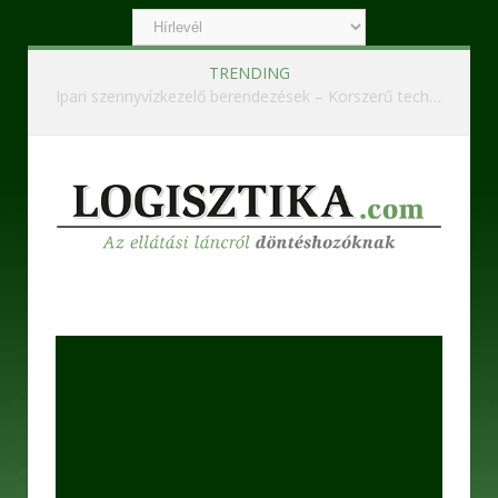
TRENDING
Ipari szennyvízkezelő berendezések – Korszerű technológiák a hatékony és fenntartható működésért