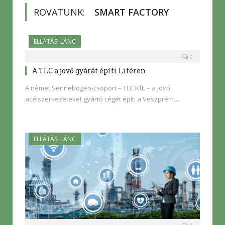
ROVATUNK:
SMART FACTORY
ELLÁTÁSI LÁNC
0
A TLC a jövő gyárát építi Litéren
A német Sennebogen-csoport – TLC Kft. – a jövő
acélszerkezeteket gyártó cégét építi a Veszprém…
ELLÁTÁSI LÁNC