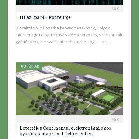
0
Itt az Ipar4.0 kódfejtője!
Digitalizáció, hálózatba kapcsolt eszközök, Dolgok
Internete (IoT), ipari ökoszisztéma-tervezés, szenzorizált
gyártósorok, innovatív interfésztechnológia – az…
AUTÓIPAR
0
Letették a Continental elektronikai okos
gyárának alapkövét Debrecenben