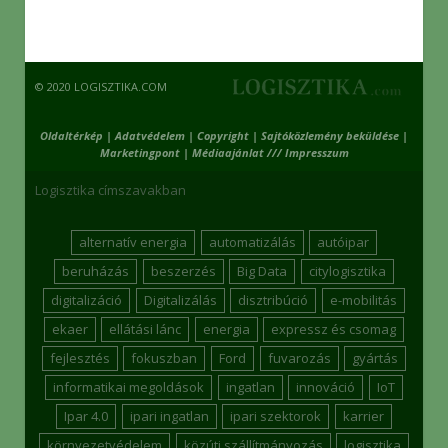
© 2020 LOGISZTIKA.COM
Oldaltérkép
|
Adatvédelem
|
Copyright
|
Sajtóközlemény beküldése
|
Marketingpont
|
Médiaajánlat /// Impresszum
Logisztika címszavakban
alternatív energia
automatizálás
autóipar
beruházás
beszerzés
Big Data
citylogisztika
digitalizáció
Digitalizálás
disztribúció
e-mobilitás
ekaer
ellátási lánc
energia
expressz és csomag
fejlesztés
fokuszban
Ford
fuvarozás
gyártás
informatikai megoldások
ingatlan
innováció
IoT
Ipar 4.0
ipari ingatlan
ipari szektorok
karrier
környezetvédelem
közúti szállítmányozás
logisztika