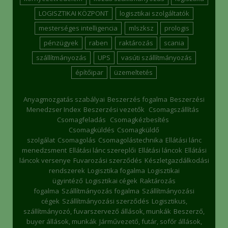
LOGISZTIKAI KÖZPONT
logisztikai szolgáltatók
mesterséges intelligencia
mlszksz
prologis
pénzügyek
raben
raktározás
scania
szállítmányozás
UPS
vasúti szállítmányozás
építőipar
üzemeltetés
Anyagmozgatás szabályai
Beszerzés fogalma
Beszerzési
Menedzser Index
Beszerzési vezetők
Csomagszállítás
Csomagfeladás
Csomagkézbesítés
Csomagküldés
Csomagküldő
szolgálat
Csomagolás
Csomagolástechnika
Ellátási lánc
menedzsment
Ellátási lánc szereplői
Ellátási láncok
Ellátási
láncok versenye
Fuvarozási szerződés
Készletgazdálkodási
rendszerek
Logisztika fogalma
Logisztikai
ügyintéző
Logisztikai cégek
Raktározás
fogalma
Szállítmányozás fogalma
Szállítmányozási
cégek
Szállítmányozási szerződés
Logisztikus,
szállítmányozó, fuvarszervező állások, munkák
Beszerző,
buyer állások, munkák
Járművezető, futár, sofőr állások,