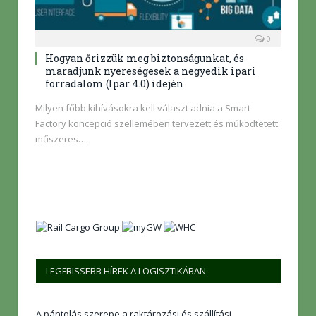
0
Hogyan őrizzük meg biztonságunkat, és
maradjunk nyereségesek a negyedik ipari
forradalom (Ipar 4.0) idején
Milyen főbb kihívásokra kell választ adnia a Smart
Factory koncepció szellemében tervezett és működtetett
műszeres…
LEGFRISSEBB HÍREK A LOGISZTIKÁBAN
A pántolás szerepe a raktározási és szállítási