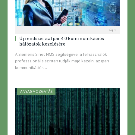
0
Új rendszer az Ipar 4.0 kommunikációs
hálózatok kezelésére
A Siemens Sinec NMS segítségével a felhasználók
professzionális szinten tudják majd kezelni az ipari
kommunikációs…
ANYAGMOZGATÁS