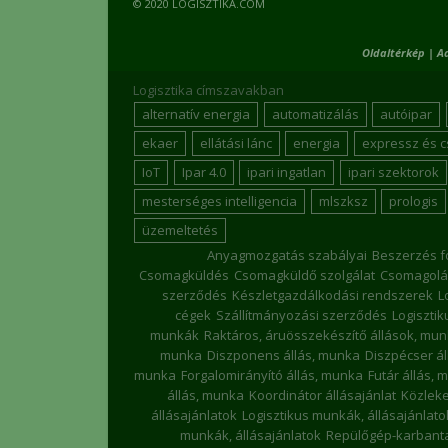
© 2020 LOGISZTIKA.COM
Oldaltérkép
|
A
Logisztika címszavakban
alternatív energia
automatizálás
autóipar
ekaer
ellátási lánc
energia
expressz és 
IoT
Ipar 4.0
ipari ingatlan
ipari szektorok
mesterséges intelligencia
mlszksz
prologis
üzemeltetés
Anyagmozgatás szabályai
Beszerzés f
Csomagküldés
Csomagküldő szolgálat
Csomagolá
szerződés
Készletgazdálkodási rendszerek
L
cégek
Szállítmányozási szerződés
Logiszti
munkák
Raktáros, áruösszekészítő állások, mu
munka
Diszponens állás, munka
Diszpécser á
munka
Forgalomirányító állás, munka
Futár állás, 
állás, munka
Koordinátor állásajánlat
Közleke
állásajánlatok
Logisztikus munkák, állásajánlato
munkák, állásajánlatok
Repülőgép-karbanta