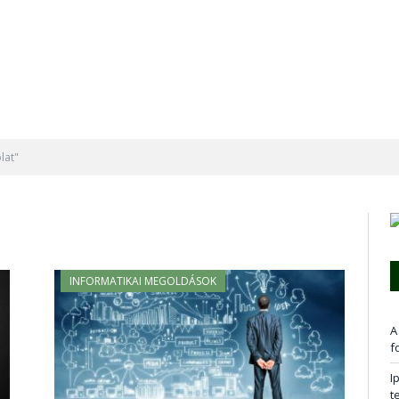
lat"
INFORMATIKAI MEGOLDÁSOK
A
f
I
t