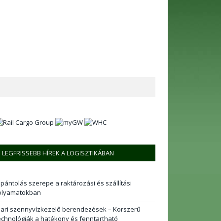
LEGFRISSEBB HÍREK A LOGISZTIKÁBAN
 pántolás szerepe a raktározási és szállítási
olyamatokban
pari szennyvízkezelő berendezések – Korszerű
echnológiák a hatékony és fenntartható