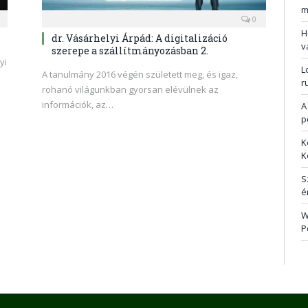
m
0
H
dr. Vásárhelyi Árpád: A digitalizáció
v
szerepe a szállítmányozásban 2.
yi
L
A tanulmány 2016 végén született meg, és igaz,
r
rohanó világunkban gyorsan elévülnek az
információk, az…
A
p
K
K
S
é
W
P