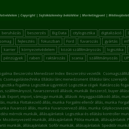
datvédelem
|
Copyright
|
Sajtóközlemény beküldése
|
Marketingpont
|
Médiaajánlat
beruházás
beszerzés
Big Data
citylogisztika
digitalizáció
csomag
fejlesztés
fokuszban
Ford
fuvarozás
gyártás
in
karrier
környezetvédelem
közúti szállítmányozás
logisztika
pénzügyek
raben
raktározás
scania
szállítmányozás
UP
ogalma
Beszerzési Menedzser Index
Beszerzési vezetők
Csomagszállít
s
Csomagolástechnika
Ellátási lánc menedzsment
Ellátási lánc szereplői
ogisztika fogalma
Logisztikai ügyintéző
Logisztikai cégek
Raktározás foga
kus, szállítmányozó, fuvarszervező állások, munkák
Beszerző, buyer állá
nkák
Export, import, vámügyi munkák, állások
Anyaggazdálkodó állás, mu
llás, munka
Flottakezelő állás, munka
Forgalmi ellenőr állás, munka
Forgal
munka
Fuvarozó állás, munka
Fuvarszervező állás, munka
Gépkocsivezető
dési mérnök munkák, állásajánlatok
Logisztikai és ellátási kontroller mu
k
Mozdonyvezető munkák, állásajánlatok
Pilóta munkák, állásajánlatok
P
rtó munkák, állásajánlatok
Sofőr munkák, állásajánlatok
Speditőr munkák