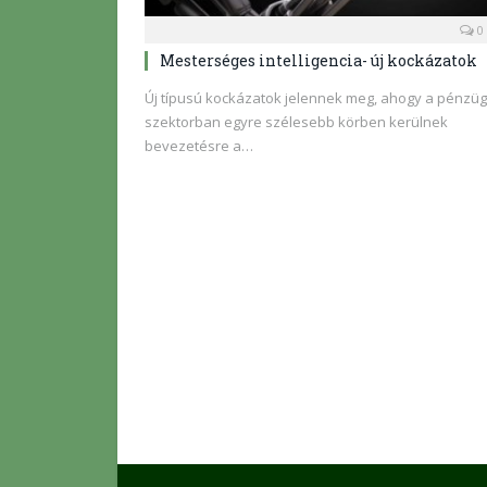
0
Mesterséges intelligencia- új kockázatok
Új típusú kockázatok jelennek meg, ahogy a pénzüg
szektorban egyre szélesebb körben kerülnek
bevezetésre a…