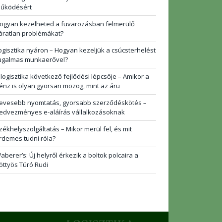
űködésért
ogyan kezelheted a fuvarozásban felmerülő
áratlan problémákat?
ogisztika nyáron – Hogyan kezeljük a csúcsterhelést
ugalmas munkaerővel?
 logisztika következő fejlődési lépcsője – Amikor a
énz is olyan gyorsan mozog, mint az áru
evesebb nyomtatás, gyorsabb szerződéskötés –
edvezményes e-aláírás vállalkozásoknak
zékhelyszolgáltatás – Mikor merül fel, és mit
rdemes tudni róla?
aberer’s: Új helyről érkezik a boltok polcaira a
öttyös Túró Rudi