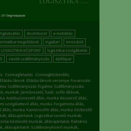
 /// Impresszum
Digitalizálás
disztribúció
e-mobilitás
formatikai megoldások
ingatlan
innováció
LOGISZTIKAI KÖZPONT
logisztikai szolgáltatók
S
vasúti szállítmányozás
építőipar
ás
Csomagfeladás
Csomagkézbesítés
Ellátási láncok
Ellátási láncok versenye
Fuvarozási
lma
Szállítmányozás fogalma
Szállítmányozási
sok, munkák
Járművezető, futár, sofőr állások,
nka
Autóbuszvezető állás, munka
Beszerző állás,
mi szolgálattevő állás, munka
Forgalmista állás,
 állás, munka
Kamionsofőr állás, munka
Kézbesítő
nkák, állásajánlatok
Logisztikai vezető munkák,
ostai kézbesítő munkák, állásajánlatok
Raktáros
, állásajánlatok
Szállítmánykísérő munkák,