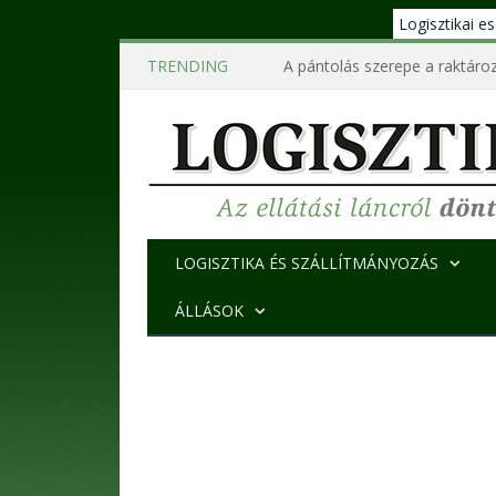
Logisztikai 
TRENDING
A pántolás szerepe a raktároz
LOGISZTIKA ÉS SZÁLLÍTMÁNYOZÁS
ÁLLÁSOK