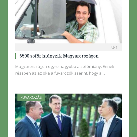
1
6500 sofőr hiányzik Magyarországon
Magyarországon egyre nagyobb a sofőrhiány. Ennek
részben az az oka a fuvarozók szerint, hogy a…
FUVAROZÁS