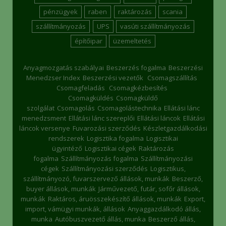
pénzügyek
raben
raktározás
scania
szállítmányozás
UPS
vasúti szállítmányozás
építőipar
üzemeltetés
Anyagmozgatás szabályai
Beszerzés fogalma
Beszerzési
Menedzser Index
Beszerzési vezetők
Csomagszállítás
Csomagfeladás
Csomagkézbesítés
Csomagküldés
Csomagküldő
szolgálat
Csomagolás
Csomagolástechnika
Ellátási lánc
menedzsment
Ellátási lánc szereplői
Ellátási láncok
Ellátási
láncok versenye
Fuvarozási szerződés
Készletgazdálkodási
rendszerek
Logisztika fogalma
Logisztikai
ügyintéző
Logisztikai cégek
Raktározás
fogalma
Szállítmányozás fogalma
Szállítmányozási
cégek
Szállítmányozási szerződés
Logisztikus,
szállítmányozó, fuvarszervező állások, munkák
Beszerző,
buyer állások, munkák
Járművezető, futár, sofőr állások,
munkák
Raktáros, áruösszekészítő állások, munkák
Export,
import, vámügyi munkák, állások
Anyaggazdálkodó állás,
munka
Autóbuszvezető állás, munka
Beszerző állás,