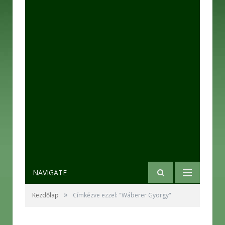
NAVIGATE
»
Kezdőlap
Címkézve ezzel: "Wáberer György"