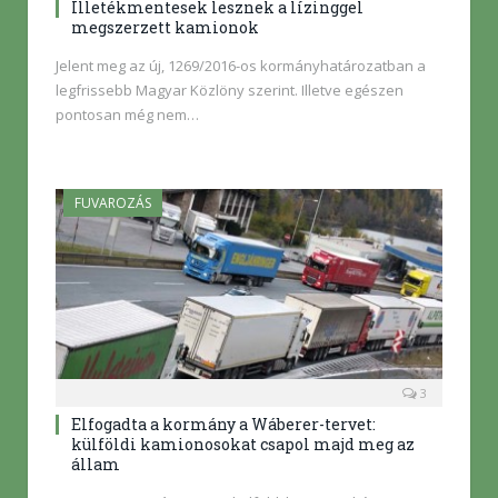
Illetékmentesek lesznek a lízinggel
megszerzett kamionok
Jelent meg az új, 1269/2016-os kormányhatározatban a
legfrissebb Magyar Közlöny szerint. Illetve egészen
pontosan még nem…
FUVAROZÁS
3
Elfogadta a kormány a Wáberer-tervet:
külföldi kamionosokat csapol majd meg az
állam