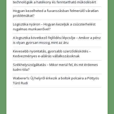
technológiák a hatékony és fenntartható működésért
Hogyan kezelheted a fuvarozásban felmerülő váratlan
problémákat?
Logisztika nyáron – Hogyan kezeljük a csúcsterhelést
rugalmas munkaerővel?
A logisztika következő fejlődési lépcsője – Amikor a pénz
is olyan gyorsan mozog, mint az áru
Kevesebb nyomtatás, gyorsabb szerződéskötés –
Kedvezményes e-aláírás vállalkozásoknak
Székhelyszolgáltatás – Mikor merül fel, és mit érdemes
tudni róla?
Waberer’s: Új helyről érkezik a boltok polcaira a Pöttyös
Túró Rudi