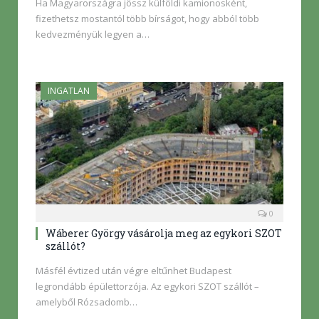
Ha Magyarországra jössz külföldi kamionosként,
fizethetsz mostantól több bírságot, hogy abból több
kedvezményük legyen a…
INGATLAN
0
Wáberer György vásárolja meg az egykori SZOT
szállót?
Másfél évtized után végre eltűnhet Budapest
legrondább épülettorzója. Az egykori SZOT szállót –
amelyből Rózsadomb…