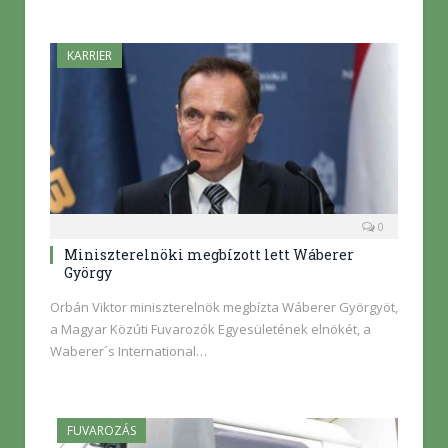
KARRIER
0
Miniszterelnöki megbízott lett Wáberer
György
Orbán Viktor miniszterelnök megbízta Wáberer Györgyöt,
a Magyar Közúti Fuvarozók Egyesületének elnökét, a
Waberer´s International…
FUVAROZÁS