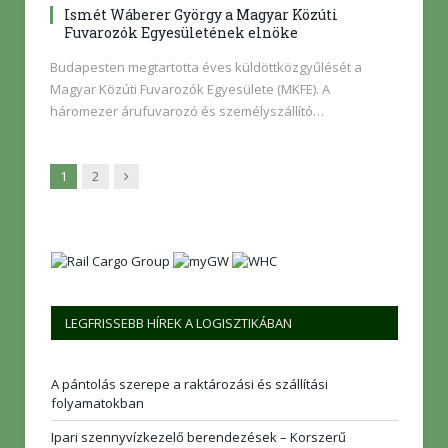
Ismét Wáberer György a Magyar Közúti
Fuvarozók Egyesületének elnöke
Budapesten megtartotta éves küldöttközgyűlését a
Magyar Közúti Fuvarozók Egyesülete (MKFE). A
háromezer árufuvarozó és személyszállító…
Következő
1
2
LEGFRISSEBB HÍREK A LOGISZTIKÁBAN
A pántolás szerepe a raktározási és szállítási
folyamatokban
Ipari szennyvízkezelő berendezések – Korszerű