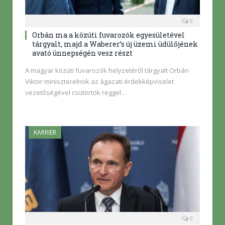
0
Orbán ma a közúti fuvarozók egyesületével
tárgyalt, majd a Waberer’s új üzemi üdülőjének
avató ünnepségén vesz részt
A magyar közúti fuvarozók helyzetéről tárgyalt Orbán
Viktor miniszterelnök az ágazati érdekképviselet
vezetőségével csütörtök reggel…
KARRIER
0