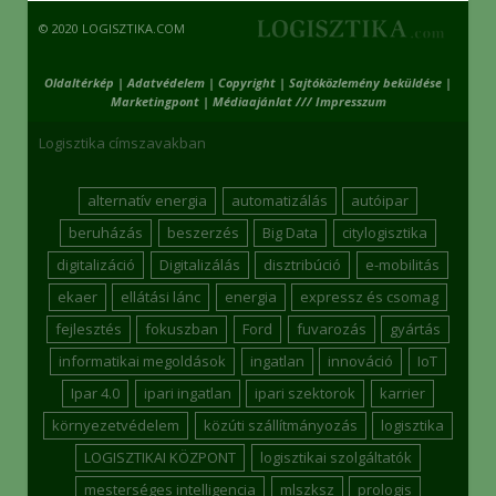
© 2020 LOGISZTIKA.COM
Oldaltérkép
|
Adatvédelem
|
Copyright
|
Sajtóközlemény beküldése
|
Marketingpont
|
Médiaajánlat /// Impresszum
Logisztika címszavakban
alternatív energia
automatizálás
autóipar
beruházás
beszerzés
Big Data
citylogisztika
digitalizáció
Digitalizálás
disztribúció
e-mobilitás
ekaer
ellátási lánc
energia
expressz és csomag
fejlesztés
fokuszban
Ford
fuvarozás
gyártás
informatikai megoldások
ingatlan
innováció
IoT
Ipar 4.0
ipari ingatlan
ipari szektorok
karrier
környezetvédelem
közúti szállítmányozás
logisztika
LOGISZTIKAI KÖZPONT
logisztikai szolgáltatók
mesterséges intelligencia
mlszksz
prologis