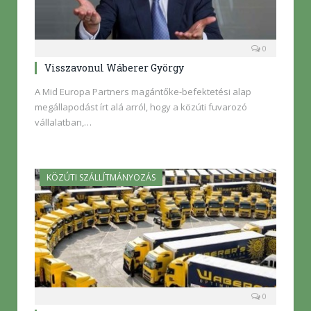
0
Visszavonul Wáberer György
A Mid Europa Partners magántőke-befektetési alap
megállapodást írt alá arról, hogy a közúti fuvarozó
vállalatban,…
KÖZÚTI SZÁLLÍTMÁNYOZÁS
0