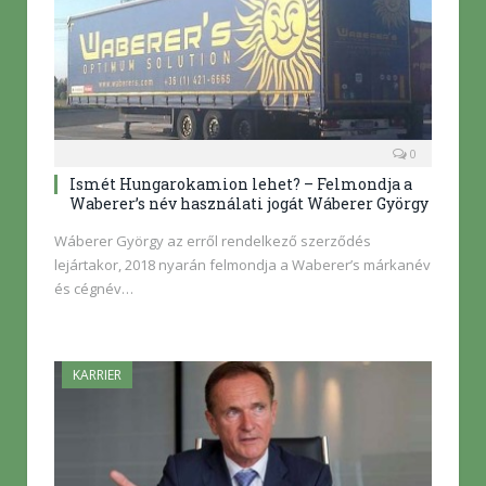
0
Ismét Hungarokamion lehet? – Felmondja a
Waberer’s név használati jogát Wáberer György
Wáberer György az erről rendelkező szerződés
lejártakor, 2018 nyarán felmondja a Waberer’s márkanév
és cégnév…
KARRIER