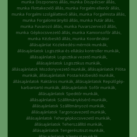
munka
Diszponens állás, munka
Diszpécser állás,
munka
Flottakezelő állás, munka
Forgalmi ellenőr állás,
munka
Forgalmi szolgálattevő állás, munka
Forgalmista állás,
munka
Forgalomirányító állás, munka
Futár állás,
munka
Fuvarozó állás, munka
Fuvarszervező állás,
munka
Gépkocsivezető állás, munka
Kamionsofőr állás,
munka
Kézbesítő állás, munka
Koordinátor
állásajánlat
Közlekedési mérnök munkák,
állásajánlatok
Logisztikai és ellátási kontroller munkák,
állásajánlatok
Logisztikai vezető munkák,
állásajánlatok
Logisztikus munkák,
állásajánlatok
Mozdonyvezető munkák, állásajánlatok
Pilóta
munkák, állásajánlatok
Postai kézbesítő munkák,
állásajánlatok
Raktáros munkák, állásajánlatok
Repülőgép-
karbantartó munkák, állásajánlatok
Sofőr munkák,
állásajánlatok
Speditőr munkák,
állásajánlatok
Szállítmánykísérő munkák,
állásajánlatok
Szállítmányozó munkák,
állásajánlatok
Targoncavezető munkák,
állásajánlatok
Tehergépkocsivezető munkák,
állásajánlatok
Teherszállító munkák,
állásajánlatok
Tengerésztiszt munkák,
állásajánlatok
Vámtiszt munkák,