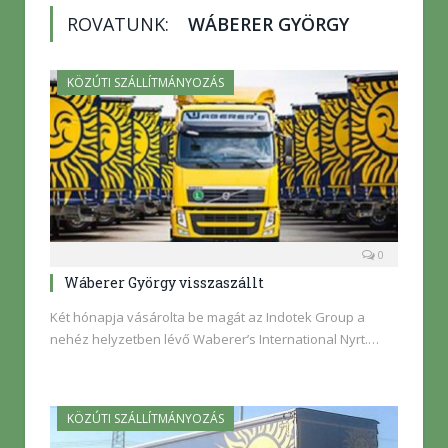
ROVATUNK:
WÁBERER GYÖRGY
KÖZÚTI SZÁLLÍTMÁNYOZÁS
0
Wáberer György visszaszállt
Két hónapja vásárolta be magát az Indotek Group a
nehéz helyzetben lévő Waberer’s International Nyrt.…
KÖZÚTI SZÁLLÍTMÁNYOZÁS