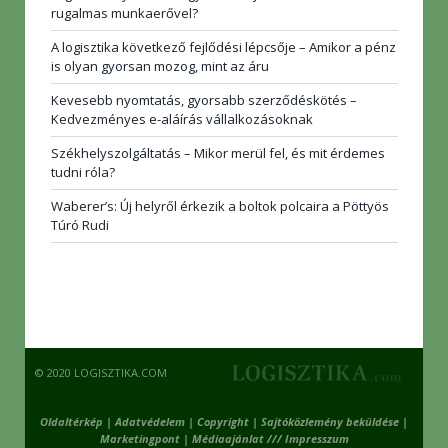
rugalmas munkaerővel?
A logisztika következő fejlődési lépcsője – Amikor a pénz
is olyan gyorsan mozog, mint az áru
Kevesebb nyomtatás, gyorsabb szerződéskötés –
Kedvezményes e-aláírás vállalkozásoknak
Székhelyszolgáltatás – Mikor merül fel, és mit érdemes
tudni róla?
Waberer’s: Új helyről érkezik a boltok polcaira a Pöttyös
Túró Rudi
© 2020 LOGISZTIKA.COM
Oldaltérkép
|
Adatvédelem
|
Copyright
|
Sajtóközlemény beküldése
|
Marketingpont
|
Médiaajánlat /// Impresszum