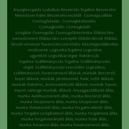
Anyagmozgatás szabályai
Beszerzés fogalma
Beszerzési
Menedzser Index
Beszerzési vezetők
Csomagszállítás
Csomagfeladás
Csomagkézbesítés
Csomagküldés
Csomagküldő
szolgálat
Csomagolás
Csomagolástechnika
Ellátási lánc
menedzsment
Ellátási lánc szereplői
Ellátási láncok
Ellátási
láncok versenye
Fuvarozási szerződés
Készletgazdálkodási
rendszerek
Logisztika fogalma
Logisztikai
ügyintéző
Logisztikai cégek
Raktározás
fogalma
Szállítmányozás fogalma
Szállítmányozási
cégek
Szállítmányozási szerződés
Logisztikus,
szállítmányozó, fuvarszervező állások, munkák
Beszerző,
buyer állások, munkák
Járművezető, futár, sofőr állások,
munkák
Raktáros, áruösszekészítő állások, munkák
Export,
import, vámügyi munkák, állások
Anyaggazdálkodó állás,
munka
Autóbuszvezető állás, munka
Beszerző állás,
munka
Diszponens állás, munka
Diszpécser állás,
munka
Flottakezelő állás, munka
Forgalmi ellenőr állás,
munka
Forgalmi szolgálattevő állás, munka
Forgalmista állás,
munka
Forgalomirányító állás, munka
Futár állás,
munka
Fuvarozó állás, munka
Fuvarszervező állás,