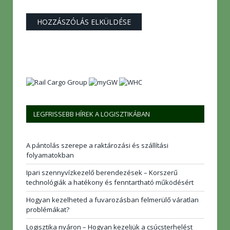
LEGFRISSEBB HÍREK A LOGISZTIKÁBAN
A pántolás szerepe a raktározási és szállítási
folyamatokban
Ipari szennyvízkezelő berendezések – Korszerű
technológiák a hatékony és fenntartható működésért
Hogyan kezelheted a fuvarozásban felmerülő váratlan
problémákat?
Logisztika nyáron – Hogyan kezeljük a csúcsterhelést