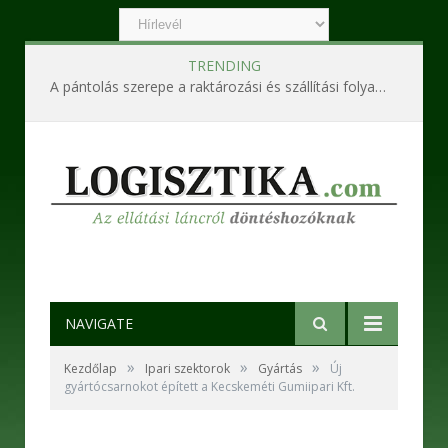
TRENDING
A pántolás szerepe a raktározási és szállítási folyamatokban
NAVIGATE
»
»
»
Kezdőlap
Ipari szektorok
Gyártás
Új
gyártócsarnokot épített a Kecskeméti Gumiipari Kft.