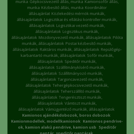
munka
Gépkocsivezető állás, munka
Kamionsofőr állás,
munka
Kézbesítő állás, munka
Koordinátor
állásajánlat
Közlekedési mérnök munkák,
állásajánlatok
Logisztikai és ellátási kontroller munkák,
állásajánlatok
Logisztikai vezető munkák,
állásajánlatok
Logisztikus munkák,
állásajánlatok
Mozdonyvezető munkák, állásajánlatok
Pilóta
munkák, állásajánlatok
Postai kézbesítő munkák,
állásajánlatok
Raktáros munkák, állásajánlatok
Repülőgép-
karbantartó munkák, állásajánlatok
Sofőr munkák,
állásajánlatok
Speditőr munkák,
állásajánlatok
Szállítmánykísérő munkák,
állásajánlatok
Szállítmányozó munkák,
állásajánlatok
Targoncavezető munkák,
állásajánlatok
Tehergépkocsivezető munkák,
állásajánlatok
Teherszállító munkák,
állásajánlatok
Tengerésztiszt munkák,
állásajánlatok
Vámtiszt munkák,
állásajánlatok
Vámügyintéző munkák, állásajánlatok
Kamionos ajándékdobozok, boros dobozok
Kamionmodellek, modellkamionok
Kamionos pendrive-
ok, kamion alakú pendrive, kamion usb
Speditőr
naptár, speditőr naptárak