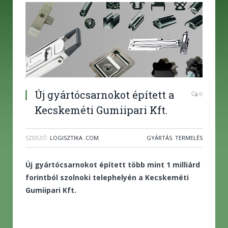
Új gyártócsarnokot épített a
0
Kecskeméti Gumiipari Kft.
SZERZŐ:
LOGISZTIKA .COM
GYÁRTÁS
,
TERMELÉS
Új gyártócsarnokot épített több mint 1 milliárd
forintból szolnoki telephelyén a Kecskeméti
Gumiipari Kft.