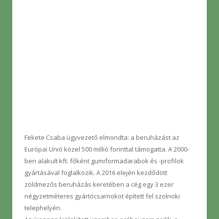
Fekete Csaba ügyvezető elmondta: a beruházást az
Európai Unió közel 500 millió forinttal támogatta. A 2000-
ben alakult kft. főként gumiformadarabok és -profilok
gyártásával foglalkozik. A 2016 elején kezdődött
zöldmezős beruházás keretében a cég egy 3 ezer
négyzetméteres gyártócsarnokot épített fel szolnoki
telephelyén.