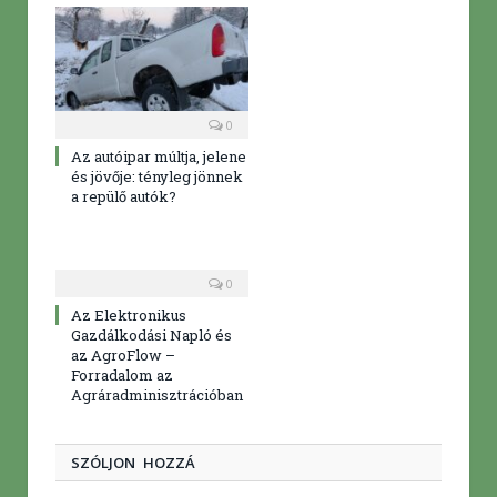
0
Az autóipar múltja, jelene
és jövője: tényleg jönnek
a repülő autók?
0
Az Elektronikus
Gazdálkodási Napló és
az AgroFlow –
Forradalom az
Agráradminisztrációban
SZÓLJON HOZZÁ