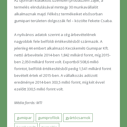
Az újonnan kialakított üzemben próbaüzem zajlik, a
termelés elindulásával mintegy 30 munkavállalót
alkalmaznak majd. Félkész termékeiket elsősorban
gumiipari területen dolgozzák fel – közölte Fekete Csaba.
A nyilvános adatok szerint a cég árbevételének
nagyobbik fele belföldi értékesítésből származik. A
jelenleg 44 embert alkalmazó Kecskeméti Gumiipar Kft.
nettó árbevétele 2014-ben 1,842 milliárd forint, míg 2015-
ben 2,050 milliárd forint volt. Exportból 508,6 millió
forintot, belföldi értékesítésből pedig 1,541 milliárd forint
bevételt értek el 2015-ben. A vállalkozás adózott
eredménye 2014-ben 303,5 millió forint, míg két évvel
ezelőtt 330,5 millió forint volt.
Média forrás: MTI
gumiipar
gumiprofilok
gyártócsarnok