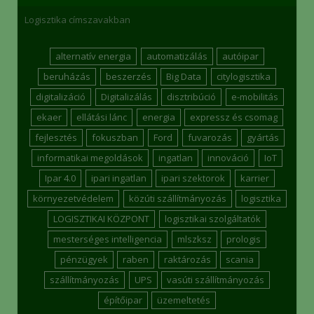
Logisztika címszavakban
alternatív energia
automatizálás
autóipar
beruházás
beszerzés
Big Data
citylogisztika
digitalizáció
Digitalizálás
disztribúció
e-mobilitás
ekaer
ellátási lánc
energia
expressz és csomag
fejlesztés
fokuszban
Ford
fuvarozás
gyártás
informatikai megoldások
ingatlan
innováció
IoT
Ipar 4.0
ipari ingatlan
ipari szektorok
karrier
környezetvédelem
közúti szállítmányozás
logisztika
LOGISZTIKAI KÖZPONT
logisztikai szolgáltatók
mesterséges intelligencia
mlszksz
prologis
pénzügyek
raben
raktározás
scania
szállítmányozás
UPS
vasúti szállítmányozás
építőipar
üzemeltetés