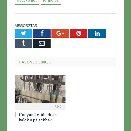
kecskemét
termelés
MEGOSZTÁS
Twitter
Facebook
Google+
Pinterest
LinkedIn
Tumblr
E-
mail
HASONLÓ CIKKEK
0
Hogyan kerülnek az
italok a palackba?