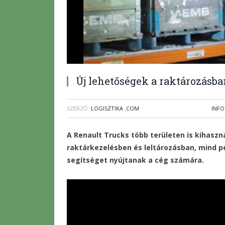
Új lehetőségek a raktározásba
SZERZŐ:
LOGISZTIKA .COM
INF
A Renault Trucks több területen is kihaszn
raktárkezelésben és leltározásban, mind p
segítséget nyújtanak a cég számára.