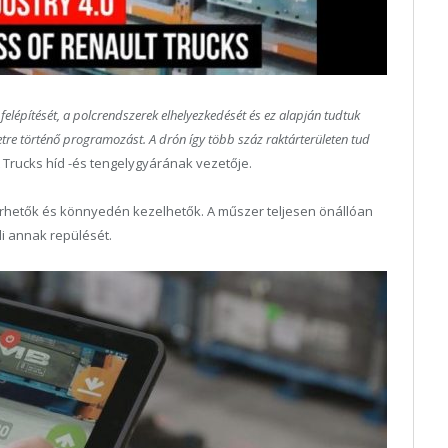
felépítését, a polcrendszerek elhelyezkedését és ez alapján tudtuk
etre történő programozást. A drón így több száz raktárterületen tud
 Trucks híd -és tengelygyárának vezetője.
hetők és könnyedén kezelhetők. A műszer teljesen önállóan
li annak repülését.