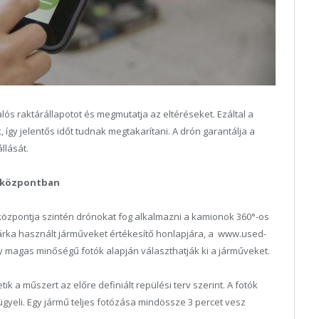
alós raktárállapotot és megmutatja az eltéréseket. Ezáltal a
, így jelentős időt tudnak megtakarítani. A drón garantálja a
llását.
ű központban
ű központja szintén drónokat fog alkalmazni a kamionok 360°-os
márka használt járműveket értékesítő honlapjára, a www.used-
gy magas minőségű fotók alapján választhatják ki a járműveket.
 a műszert az előre definiált repülési terv szerint. A fotók
gyeli. Egy jármű teljes fotózása mindössze 3 percet vesz