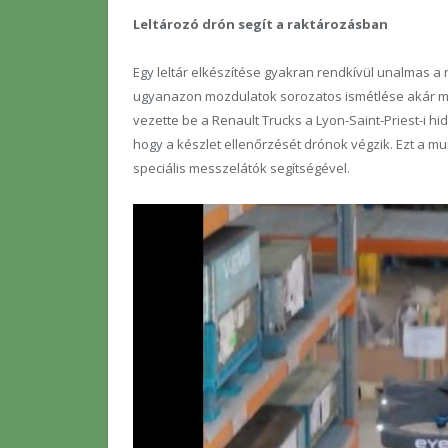
Leltározó drón segít a raktározásban
Egy leltár elkészítése gyakran rendkívül unalmas
ugyanazon mozdulatok sorozatos ismétlése akár m
vezette be a Renault Trucks a Lyon-Saint-Priest-i 
hogy a készlet ellenőrzését drónok végzik. Ezt a m
speciális messzelátók segítségével.