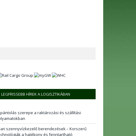
LEGFRISSEBB HÍREK A LOGISZTIKÁBAN
 pántolás szerepe a raktározási és szállítási
olyamatokban
pari szennyvízkezelő berendezések – Korszerű
echnológiák a hatékony és fenntartható