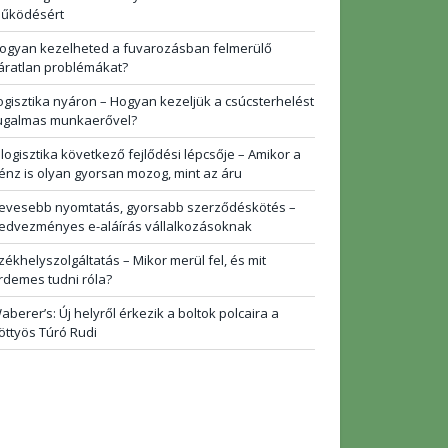
űködésért
ogyan kezelheted a fuvarozásban felmerülő
áratlan problémákat?
ogisztika nyáron – Hogyan kezeljük a csúcsterhelést
ugalmas munkaerővel?
 logisztika következő fejlődési lépcsője – Amikor a
énz is olyan gyorsan mozog, mint az áru
evesebb nyomtatás, gyorsabb szerződéskötés –
edvezményes e-aláírás vállalkozásoknak
zékhelyszolgáltatás – Mikor merül fel, és mit
rdemes tudni róla?
aberer’s: Új helyről érkezik a boltok polcaira a
öttyös Túró Rudi