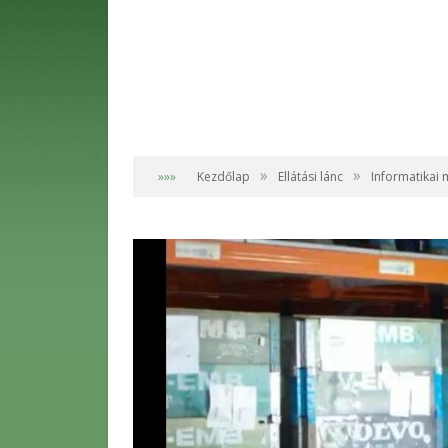
»
»
»»»
Kezdőlap
Ellátási lánc
Informatikai