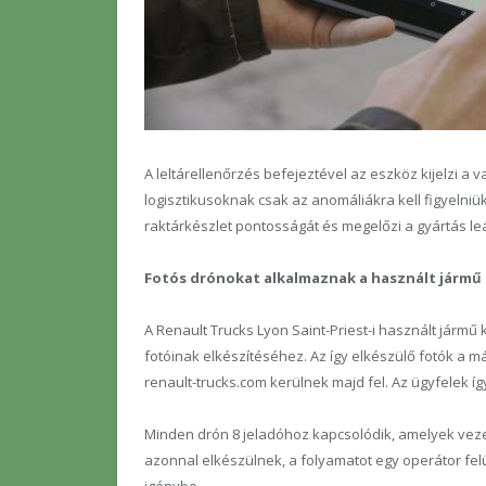
A leltárellenőrzés befejeztével az eszköz kijelzi a v
logisztikusoknak csak az anomáliákra kell figyelniük
raktárkészlet pontosságát és megelőzi a gyártás leá
Fotós drónokat alkalmaznak a használt járm
A Renault Trucks Lyon Saint-Priest-i használt járm
fotóinak elkészítéséhez. Az így elkészülő fotók a 
renault-trucks.com kerülnek majd fel. Az ügyfelek í
Minden drón 8 jeladóhoz kapcsolódik, amelyek vezetik
azonnal elkészülnek, a folyamatot egy operátor felü