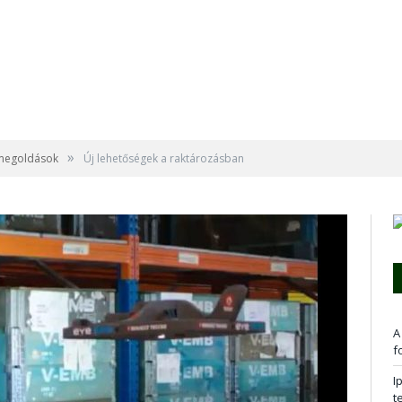
»
 megoldások
Új lehetőségek a raktározásban
A
f
I
t