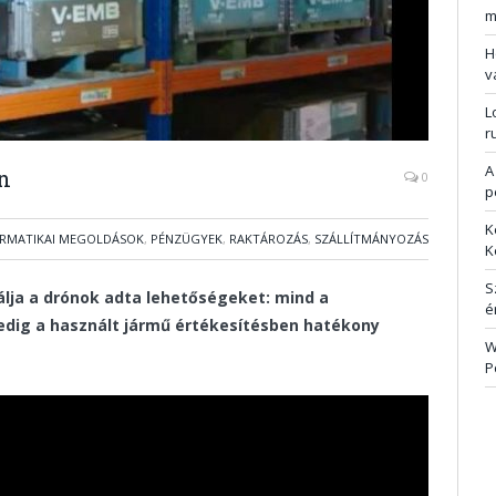
m
H
v
L
r
A
n
0
p
K
ORMATIKAI MEGOLDÁSOK
,
PÉNZÜGYEK
,
RAKTÁROZÁS
,
SZÁLLÍTMÁNYOZÁS
K
S
álja a drónok adta lehetőségeket: mind a
é
edig a használt jármű értékesítésben hatékony
W
P