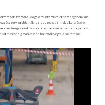
 a raktárosok számára. Maga a munkaművelet nem ergonomikus,
ozgásszervi problémákhoz is vezethet. Ennek elkerülésére
hidakat és tengelyeket összeszerelő üzemében azt a megoldást,
unkát mostanáig manuálisan hajtották végre a raktárosok