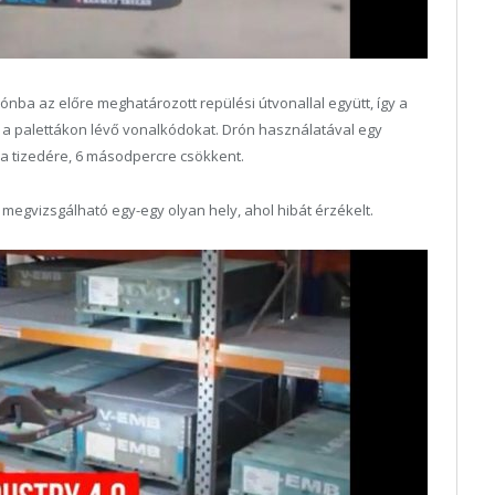
nba az előre meghatározott repülési útvonallal együtt, így a
zi a palettákon lévő vonalkódokat. Drón használatával egy
ő a tizedére, 6 másodpercre csökkent.
megvizsgálható egy-egy olyan hely, ahol hibát érzékelt.