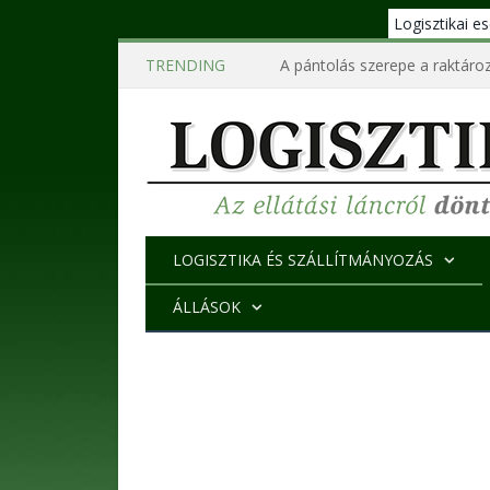
Logisztikai 
TRENDING
A pántolás szerepe a raktároz
LOGISZTIKA ÉS SZÁLLÍTMÁNYOZÁS
ÁLLÁSOK