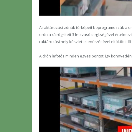
A raktározási zónák térképeit beprogramozzák a dró
drón a rá rögzített 3 leolvasó segítségével értelme
raktározási hely készlet-ellenőrzésével eltöltött id
A drón lefotóz minden egyes pontot, így könnyedén 