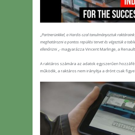
„
Partnerünkkel, a Hardis-szal tanulmányoztuk raktáraink 
meghatározni a pontos repülési tervet és végeztük a tabl
ellenőrizni
„- magyarázza Vincent Marlinge, a Renault
A raktáros számára az adatok egyszerűen hozzáfér
működik, a raktáros nem irányítja a drónt csak figye