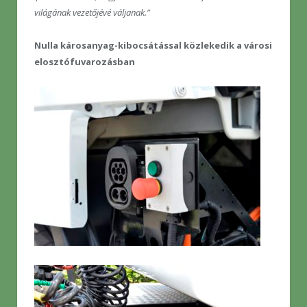
világának vezetőjévé váljanak.”
Nulla károsanyag-kibocsátással közlekedik a városi
elosztófuvarozásban