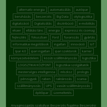
alternatív energia
automatizálás
autóipar
beruházás
beszerzés
Big Data
citylogisztika
digitalizáció
Digitalizálás
disztribúció
e-mobilitás
ekaer
ellátási lánc
energia
expressz és csomag
fejlesztés
fokuszban
Ford
fuvarozás
gyártás
informatikai megoldások
ingatlan
innováció
IoT
Ipar 4.0
ipari ingatlan
ipari szektorok
karrier
környezetvédelem
közúti szállítmányozás
logisztika
LOGISZTIKAI KÖZPONT
logisztikai szolgáltatók
mesterséges intelligencia
mlszksz
prologis
pénzügyek
raben
raktározás
scania
szállítmányozás
UPS
vasúti szállítmányozás
építőipar
üzemeltetés
Anyagmozgatás szabályai
Beszerzés fogalma
Beszerzési