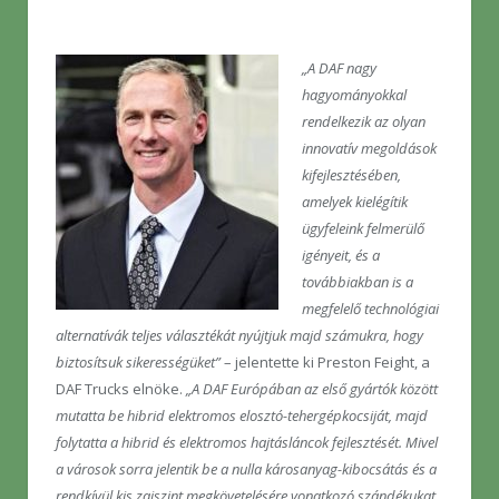
„A DAF nagy
hagyományokkal
rendelkezik az olyan
innovatív megoldások
kifejlesztésében,
amelyek kielégítik
ügyfeleink felmerülő
igényeit, és a
továbbiakban is a
megfelelő technológiai
alternatívák teljes választékát nyújtjuk majd számukra, hogy
biztosítsuk sikerességüket”
– jelentette ki Preston Feight, a
DAF Trucks elnöke.
„A DAF Európában az első gyártók között
mutatta be hibrid elektromos elosztó-tehergépkocsiját, majd
folytatta a hibrid és elektromos hajtásláncok fejlesztését. Mivel
a városok sorra jelentik be a nulla károsanyag-kibocsátás és a
rendkívül kis zajszint megkövetelésére vonatkozó szándékukat,