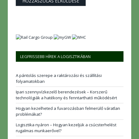
LEGFRISSEBB HÍREK A LOGISZTIKÁBAN
A pántolás szerepe a raktározási és szállítási
folyamatokban
Ipari szennyvízkezelő berendezések – Korszerű
technológiák a hatékony és fenntartható működésért
Hogyan kezelheted a fuvarozásban felmerülő váratlan
problémákat?
Logisztika nyáron – Hogyan kezeljük a csúcsterhelést
rugalmas munkaerővel?