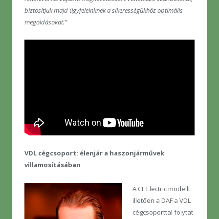
biztosítjuk majd ügyfeleinknek a sikerességükhöz optimális
megoldásokat.”
VDL cégcsoport: élenjár a haszonjárművek
villamosításában
A CF Electric modellt
illetően a DAF a VDL
cégcsoporttal folytat