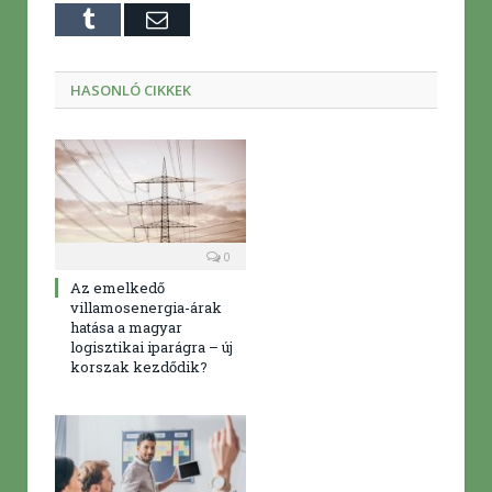
Tumblr
E-
mail
HASONLÓ CIKKEK
0
Az emelkedő
villamosenergia-árak
hatása a magyar
logisztikai iparágra – új
korszak kezdődik?