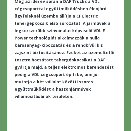
Még az idei év során a DAF Trucks a VDL
cégcsoporttal együttműködésben élenjáró
ügyfeleknél üzembe állítja a CF Electric
tehergépkocsik első sorozatát. A járművek a
legkorszerűbb színvonalat képviselő VDL E-
Power technológiát alkalmazzák a nulla
károsanyag-kibocsátás és a rendkívül kis
zajszint biztosításához. Ezeket az üzemeltetői
tesztre bocsátott tehergépkocsikat a DAF
gyártja majd, a teljes elektromos berendezést
pedig a VDL cégcsoport építi be, ami jól
mutatja a két vállalat közötti szoros
együttműködést a haszonjárművek
villamosításának területén.