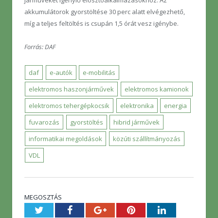
akkumulátorok gyorstöltése 30 perc alatt elvégezhető,
míg a teljes feltöltés is csupán 1,5 órát vesz igénybe.
Forrás: DAF
daf
e-autók
e-mobilitás
elektromos haszonjárművek
elektromos kamionok
elektromos tehergépkocsik
elektronika
energia
fuvarozás
gyorstöltés
hibrid járművek
informatikai megoldások
közúti szállítmányozás
VDL
MEGOSZTÁS
Twitter
Facebook
Google+
Pinterest
LinkedIn