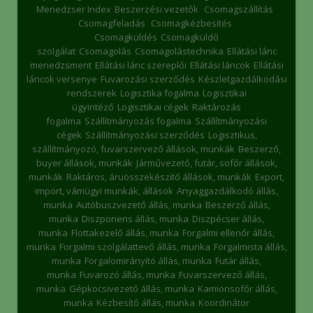
Menedzser Index
Beszerzési vezetők
Csomagszállítás
Csomagfeladás
Csomagkézbesítés
Csomagküldés
Csomagküldő
szolgálat
Csomagolás
Csomagolástechnika
Ellátási lánc
menedzsment
Ellátási lánc szereplői
Ellátási láncok
Ellátási
láncok versenye
Fuvarozási szerződés
Készletgazdálkodási
rendszerek
Logisztika fogalma
Logisztikai
ügyintéző
Logisztikai cégek
Raktározás
fogalma
Szállítmányozás fogalma
Szállítmányozási
cégek
Szállítmányozási szerződés
Logisztikus,
szállítmányozó, fuvarszervező állások, munkák
Beszerző,
buyer állások, munkák
Járművezető, futár, sofőr állások,
munkák
Raktáros, áruösszekészítő állások, munkák
Export,
import, vámügyi munkák, állások
Anyaggazdálkodó állás,
munka
Autóbuszvezető állás, munka
Beszerző állás,
munka
Diszponens állás, munka
Diszpécser állás,
munka
Flottakezelő állás, munka
Forgalmi ellenőr állás,
munka
Forgalmi szolgálattevő állás, munka
Forgalmista állás,
munka
Forgalomirányító állás, munka
Futár állás,
munka
Fuvarozó állás, munka
Fuvarszervező állás,
munka
Gépkocsivezető állás, munka
Kamionsofőr állás,
munka
Kézbesítő állás, munka
Koordinátor