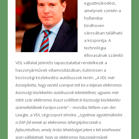
együttműködést,
amelynek szintén a
hollandiai
Eindhoven
városában található
a központja. A
technológia
éllovasának számító
VDL vállalat jelentős tapasztalattal rendelkezik a
haszonjárművek villamosításában, különösen a
közösségi közlekedési autóbuszok terén.
„A VDL már
bizonyította, hogy vezető szerepet tölt be a teljesen elektromos
közösségi közlekedési autóbuszok tekintetében, ugyanis már
több száz elektromos buszt szállított le közösségi közlekedési
üzemeltetőknek Európa-szerte”
– mondta Willem van der
Leegte, a VDL cégcsoport elnöke.
„Izgalmas együttműködni
a DAF-fal ennek az elektromos tehergépkocsinak a
fejlesztésében, amely óriási lehetőséget jelent e két eindhoveni
ipari vállalatnak, hogy az elektromos haszonjárművek