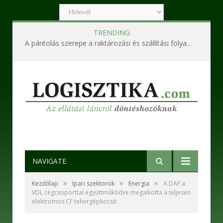
TRENDING
A pántolás szerepe a raktározási és szállítási folyamatokban
NAVIGATE
»
»
»
Kezdőlap
Ipari szektorok
Energia
A DAF a
VDL cégcsoporttal együttműködve megalkotta a teljesen
elektromos CF tehergépkocsit