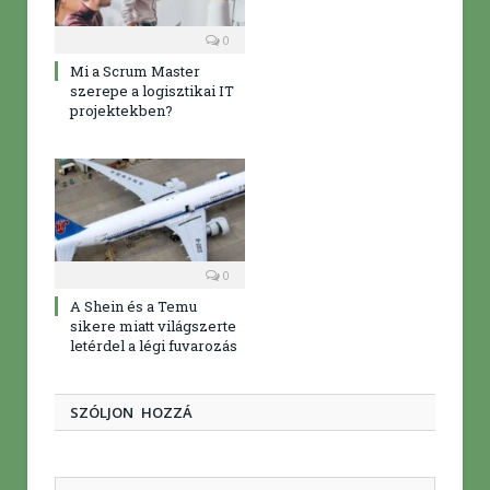
0
Mi a Scrum Master
szerepe a logisztikai IT
projektekben?
0
A Shein és a Temu
sikere miatt világszerte
letérdel a légi fuvarozás
SZÓLJON HOZZÁ