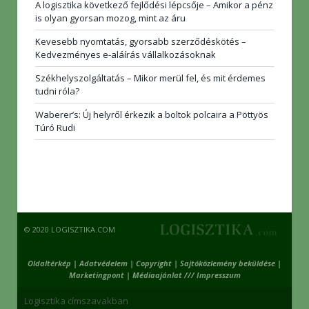
A logisztika következő fejlődési lépcsője – Amikor a pénz
is olyan gyorsan mozog, mint az áru
Kevesebb nyomtatás, gyorsabb szerződéskötés –
Kedvezményes e-aláírás vállalkozásoknak
Székhelyszolgáltatás – Mikor merül fel, és mit érdemes
tudni róla?
Waberer’s: Új helyről érkezik a boltok polcaira a Pöttyös
Túró Rudi
© 2020 LOGISZTIKA.COM
Oldaltérkép
|
Adatvédelem
|
Copyright
|
Sajtóközlemény beküldése
|
Marketingpont
|
Médiaajánlat /// Impresszum
Logisztika címszavakban