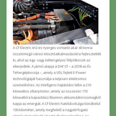
A CF Electric 4×2-es nyerges vontatót akár 40 tonna
össztömegű városi elosztóalkalmazásokra fejlesztették
ki, ahol az egy- vagy kéttengelyes félpótkocsik az
elterjedtek. A jármű alapja a DAF CF – a 2018-as Év
Tehergépkocsija –, amely a VDL fejlett E-Power
technológiáját használja a teljesen elektromos
üzemeléshez. Az intelligens hajtáslánc lelke a 210
kilowattos villanymotor, amely az összesen 170
kilowattóra kapacitású lítiumion-akkumulátorcsomagból
kapja az energiát. A CF Electric hatótávolsága körülbelül
100 kilométer, amely megfelelő a nagytérfogatú
járműveket igénylő elosztóalkalmazásokhoz. Az