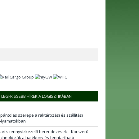
LEGFRISSEBB HÍREK A LOGISZTIKÁBAN
 pántolás szerepe a raktározási és szállítási
olyamatokban
pari szennyvízkezelő berendezések – Korszerű
echnológiák a hatékony és fenntartható