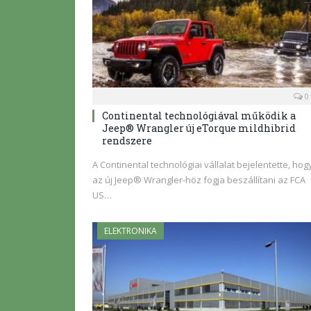
0
Continental technológiával működik a
Jeep® Wrangler új eTorque mildhibrid
rendszere
A Continental technológiai vállalat bejelentette, hog
az új Jeep® Wrangler-höz fogja beszállítani az FCA
US…
ELEKTRONIKA