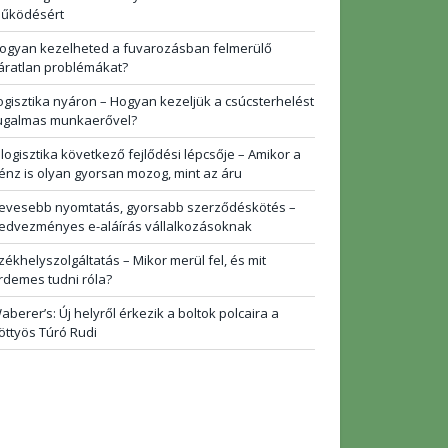
űködésért
ogyan kezelheted a fuvarozásban felmerülő
áratlan problémákat?
ogisztika nyáron – Hogyan kezeljük a csúcsterhelést
ugalmas munkaerővel?
 logisztika következő fejlődési lépcsője – Amikor a
énz is olyan gyorsan mozog, mint az áru
evesebb nyomtatás, gyorsabb szerződéskötés –
edvezményes e-aláírás vállalkozásoknak
zékhelyszolgáltatás – Mikor merül fel, és mit
rdemes tudni róla?
aberer’s: Új helyről érkezik a boltok polcaira a
öttyös Túró Rudi