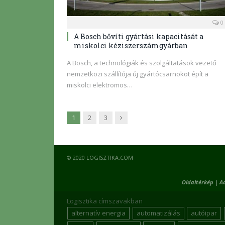
0
A Bosch bővíti gyártási kapacitását a
miskolci kéziszerszámgyárban
A Bosch, a technológiák és szolgáltatások vezető
nemzetközi szállítója új gyártócsarnokot épít a
miskolci elektromos…
Következő
1
2
3
© 2020 LOGISZTIKA.COM
Oldaltérkép
|
A
Logisztika címszavakban
alternatív energia
automatizálás
autóipar