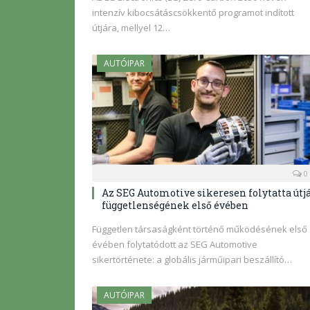
intenzív kibocsátáscsökkentő programot indított
útjára, mellyel 12…
AUTÓIPAR
0
Az SEG Automotive sikeresen folytatta útj
függetlenségének első évében
Független társaságként történő működésének első
évében folytatódott az SEG Automotive
sikertörténete: a globális járműipari beszállító…
AUTÓIPAR