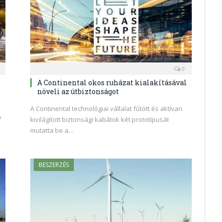
0
A Continental okos ruházat kialakításával
növeli az útbiztonságot
A Continental technológiai vállalat fűtött és aktívan
y
kivilágított biztonsági kabátok két prototípusát
mutatta be a…
BESZERZÉS