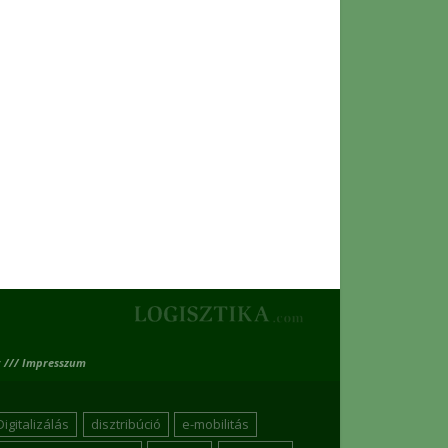
 /// Impresszum
Digitalizálás
disztribúció
e-mobilitás