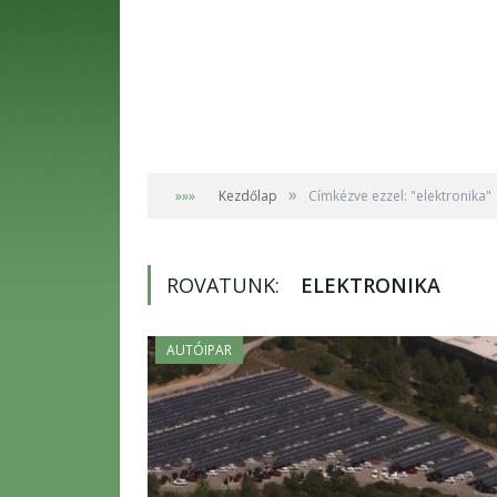
»
»»»
Kezdőlap
Címkézve ezzel: "elektronika"
ROVATUNK:
ELEKTRONIKA
AUTÓIPAR