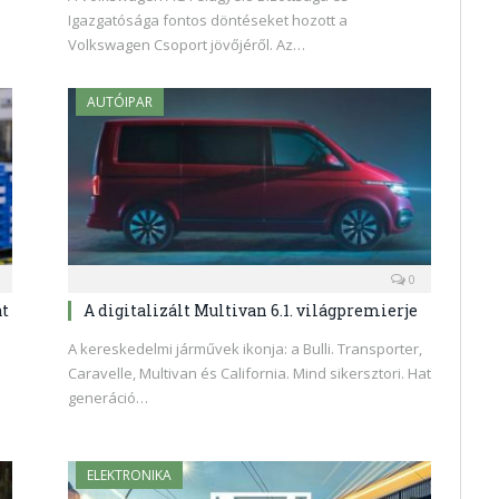
Igazgatósága fontos döntéseket hozott a
Volkswagen Csoport jövőjéről. Az…
AUTÓIPAR
0
át
A digitalizált Multivan 6.1. világpremierje
A kereskedelmi járművek ikonja: a Bulli. Transporter,
Caravelle, Multivan és California. Mind sikersztori. Hat
generáció…
ELEKTRONIKA