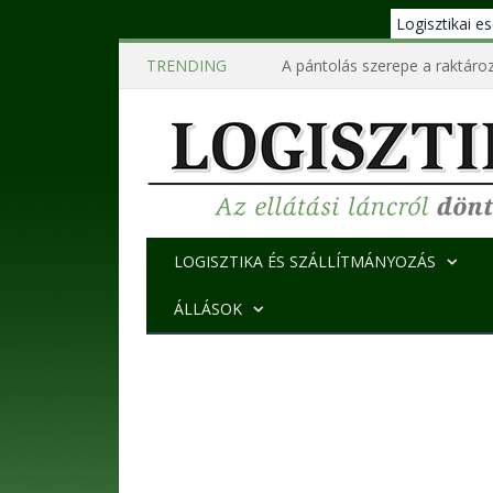
Logisztikai 
TRENDING
A pántolás szerepe a raktároz
LOGISZTIKA ÉS SZÁLLÍTMÁNYOZÁS
ÁLLÁSOK