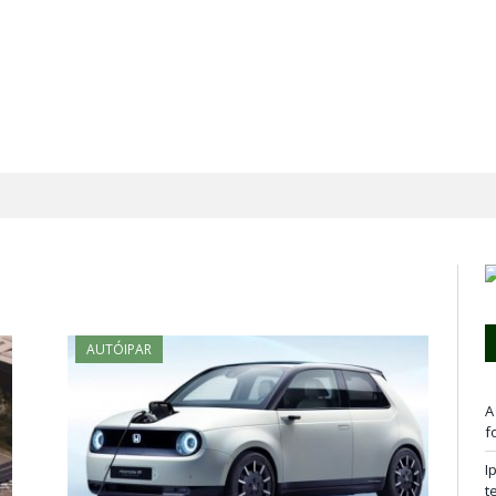
AUTÓIPAR
A
f
I
t