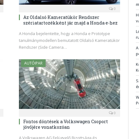
m
0
H
Az Oldalsó Kameratükör Rendszer
v
szériatartozékként jár majd a Honda e-hez
L
A Honda bejelentette, hogy a Honda e Prototype
r
s
tanulmánymodellen bemutatott Oldalsó Kameratükör
Rendszer (Side Camera…
A
p
AUTÓIPAR
K
K
S
é
W
P
0
Fontos döntések a Volkswagen Csoport
jövőjére vonatkozóan
A Volkswagen AG Felügyelő Bizottsága és