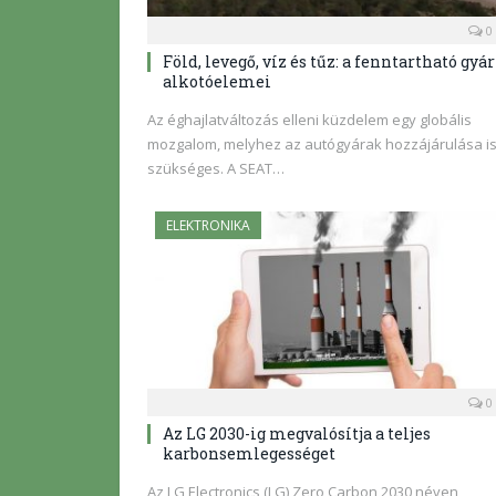
0
Föld, levegő, víz és tűz: a fenntartható gyár
alkotóelemei
Az éghajlatváltozás elleni küzdelem egy globális
mozgalom, melyhez az autógyárak hozzájárulása i
szükséges. A SEAT…
ELEKTRONIKA
0
Az LG 2030-ig megvalósítja a teljes
karbonsemlegességet
Az LG Electronics (LG) Zero Carbon 2030 néven