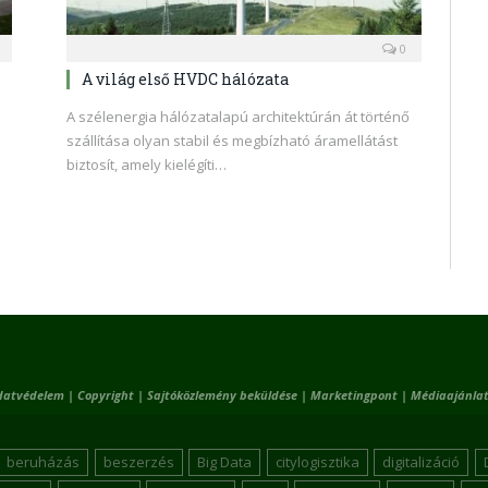
0
A világ első HVDC hálózata
A szélenergia hálózatalapú architektúrán át történő
szállítása olyan stabil és megbízható áramellátást
biztosít, amely kielégíti…
datvédelem
|
Copyright
|
Sajtóközlemény beküldése
|
Marketingpont
|
Médiaajánlat
beruházás
beszerzés
Big Data
citylogisztika
digitalizáció