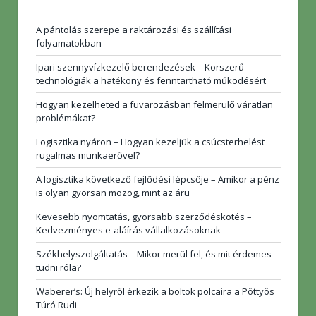
A pántolás szerepe a raktározási és szállítási
folyamatokban
Ipari szennyvízkezelő berendezések – Korszerű
technológiák a hatékony és fenntartható működésért
Hogyan kezelheted a fuvarozásban felmerülő váratlan
problémákat?
Logisztika nyáron – Hogyan kezeljük a csúcsterhelést
rugalmas munkaerővel?
A logisztika következő fejlődési lépcsője – Amikor a pénz
is olyan gyorsan mozog, mint az áru
Kevesebb nyomtatás, gyorsabb szerződéskötés –
Kedvezményes e-aláírás vállalkozásoknak
Székhelyszolgáltatás – Mikor merül fel, és mit érdemes
tudni róla?
Waberer’s: Új helyről érkezik a boltok polcaira a Pöttyös
Túró Rudi