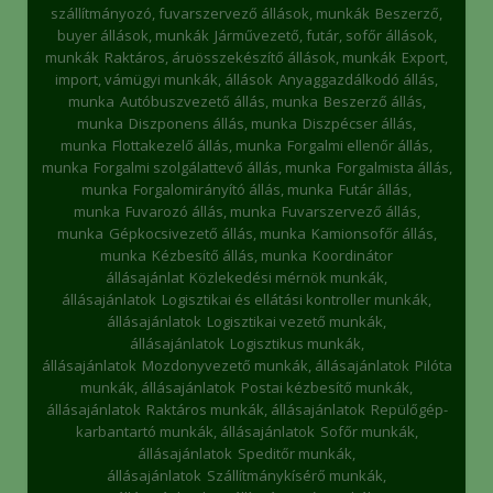
szállítmányozó, fuvarszervező állások, munkák
Beszerző,
buyer állások, munkák
Járművezető, futár, sofőr állások,
munkák
Raktáros, áruösszekészítő állások, munkák
Export,
import, vámügyi munkák, állások
Anyaggazdálkodó állás,
munka
Autóbuszvezető állás, munka
Beszerző állás,
munka
Diszponens állás, munka
Diszpécser állás,
munka
Flottakezelő állás, munka
Forgalmi ellenőr állás,
munka
Forgalmi szolgálattevő állás, munka
Forgalmista állás,
munka
Forgalomirányító állás, munka
Futár állás,
munka
Fuvarozó állás, munka
Fuvarszervező állás,
munka
Gépkocsivezető állás, munka
Kamionsofőr állás,
munka
Kézbesítő állás, munka
Koordinátor
állásajánlat
Közlekedési mérnök munkák,
állásajánlatok
Logisztikai és ellátási kontroller munkák,
állásajánlatok
Logisztikai vezető munkák,
állásajánlatok
Logisztikus munkák,
állásajánlatok
Mozdonyvezető munkák, állásajánlatok
Pilóta
munkák, állásajánlatok
Postai kézbesítő munkák,
állásajánlatok
Raktáros munkák, állásajánlatok
Repülőgép-
karbantartó munkák, állásajánlatok
Sofőr munkák,
állásajánlatok
Speditőr munkák,
állásajánlatok
Szállítmánykísérő munkák,