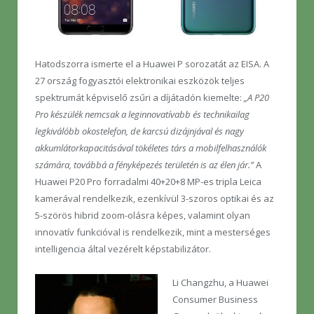
Hatodszorra ismerte el a Huawei P sorozatát az EISA. A
27 ország fogyasztói elektronikai eszközök teljes
spektrumát képviselő zsűri a díjátadón kiemelte:
„A P20
Pro készülék nemcsak a leginnovatívabb és technikailag
legkiválóbb okostelefon, de karcsú dizájnjával és nagy
akkumlátorkapacitásával tökéletes társ a mobilfelhasználók
számára, továbbá a fényképezés területén is az élen jár.”
A
Huawei P20 Pro forradalmi 40+20+8 MP-es tripla Leica
kamerával rendelkezik, ezenkívül 3-szoros optikai és az
5-szörös hibrid zoom-olásra képes, valamint olyan
innovatív funkcióval is rendelkezik, mint a mesterséges
intelligencia által vezérelt képstabilizátor.
Li Changzhu, a Huawei
Consumer Business