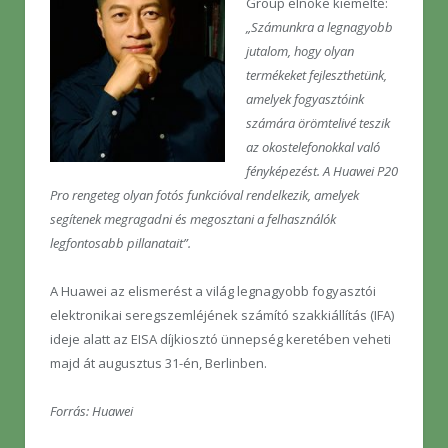
Group elnöke kiemelte:
„Számunkra a legnagyobb
jutalom, hogy olyan
termékeket fejleszthetünk,
amelyek fogyasztóink
számára örömtelivé teszik
az okostelefonokkal való
fényképezést. A Huawei P20
Pro rengeteg olyan fotós funkcióval rendelkezik, amelyek
segítenek megragadni és megosztani a felhasználók
legfontosabb pillanatait”.
A Huawei az elismerést a világ legnagyobb fogyasztói
elektronikai seregszemléjének számító szakkiállítás (IFA)
ideje alatt az EISA díjkiosztó ünnepség keretében veheti
majd át augusztus 31-én, Berlinben.
Forrás: Huawei