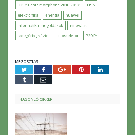
„EISA Best Smartphone 2018-2019”
EISA
elektronika
energia
huawei
informatikai megoldások
innováció
kategória győztes
okostelefon
P20 Pro
MEGOSZTÁS
Twitter
Facebook
Google+
Pinterest
LinkedIn
Tumblr
E-
mail
HASONLÓ CIKKEK