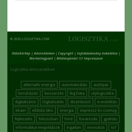
© 2020 LOGISZTIKA.COM
Oldaltérkép
|
Adatvédelem
|
Copyright
|
Sajtóközlemény beküldése
|
Marketingpont
|
Médiaajánlat /// Impresszum
Logisztika címszavakban
alternatív energia
automatizálás
autóipar
beruházás
beszerzés
Big Data
citylogisztika
digitalizáció
Digitalizálás
disztribúció
e-mobilitás
ekaer
ellátási lánc
energia
expressz és csomag
fejlesztés
fokuszban
Ford
fuvarozás
gyártás
informatikai megoldások
ingatlan
innováció
IoT