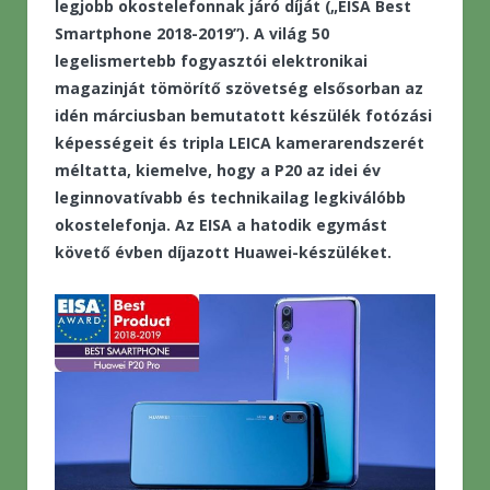
legjobb okostelefonnak járó díját („EISA Best
Smartphone 2018-2019”). A világ 50
legelismertebb fogyasztói elektronikai
magazinját tömörítő szövetség elsősorban az
idén márciusban bemutatott készülék fotózási
képességeit és tripla LEICA kamerarendszerét
méltatta, kiemelve, hogy a P20 az idei év
leginnovatívabb és technikailag legkiválóbb
okostelefonja. Az EISA a hatodik egymást
követő évben díjazott Huawei-készüléket.