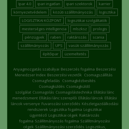
Ipar 4.0
ipari ingatlan
ipari szektorok
karrier
környezetvédelem
közúti szállítmányozás
logisztika
LOGISZTIKAI KÖZPONT
logisztikai szolgáltatók
mesterséges intelligencia
mlszksz
prologis
pénzügyek
raben
raktározás
scania
szállítmányozás
UPS
vasúti szállítmányozás
építőipar
üzemeltetés
Anyagmozgatás szabályai
Beszerzés fogalma
Beszerzési
Menedzser Index
Beszerzési vezetők
Csomagszállítás
Csomagfeladás
Csomagkézbesítés
Csomagküldés
Csomagküldő
szolgálat
Csomagolás
Csomagolástechnika
Ellátási lánc
menedzsment
Ellátási lánc szereplői
Ellátási láncok
Ellátási
láncok versenye
Fuvarozási szerződés
Készletgazdálkodási
rendszerek
Logisztika fogalma
Logisztikai
ügyintéző
Logisztikai cégek
Raktározás
fogalma
Szállítmányozás fogalma
Szállítmányozási
cégek
Szállítmányozási szerződés
Logisztikus,