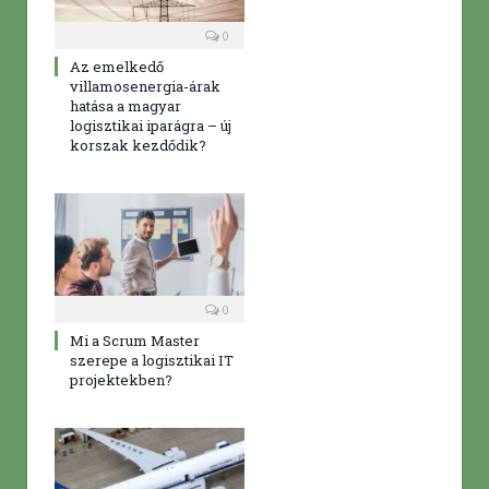
0
Az emelkedő
villamosenergia-árak
hatása a magyar
logisztikai iparágra – új
korszak kezdődik?
0
Mi a Scrum Master
szerepe a logisztikai IT
projektekben?