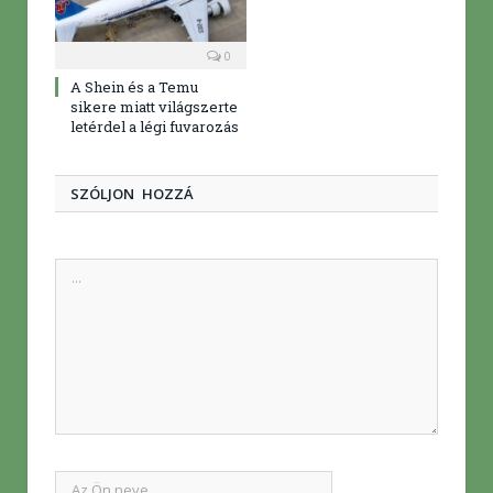
0
A Shein és a Temu
sikere miatt világszerte
letérdel a légi fuvarozás
SZÓLJON HOZZÁ