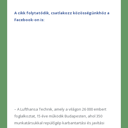
A cikk folytatódik, csatlakozz közösségünkhöz a
Facebook-on is:
– A Lufthansa Technik, amely a világon 26 000 embert
foglalkoztat, 15 éve működik Budapesten, ahol 350
munkatársukkal repülőgép karbantartási és javítási