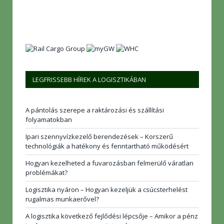
LEGFRISSEBB HÍREK A LOGISZTIKÁBAN
A pántolás szerepe a raktározási és szállítási
folyamatokban
Ipari szennyvízkezelő berendezések – Korszerű
technológiák a hatékony és fenntartható működésért
Hogyan kezelheted a fuvarozásban felmerülő váratlan
problémákat?
Logisztika nyáron – Hogyan kezeljük a csúcsterhelést
rugalmas munkaerővel?
A logisztika következő fejlődési lépcsője – Amikor a pénz