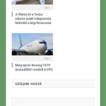
0
A Shein és a Temu
sikere miatt világszerte
letérdel a légi fuvarozás
0
Még nyolc Boeing 767F
áruszállítót rendelt a UPS
SZÓLJON HOZZÁ