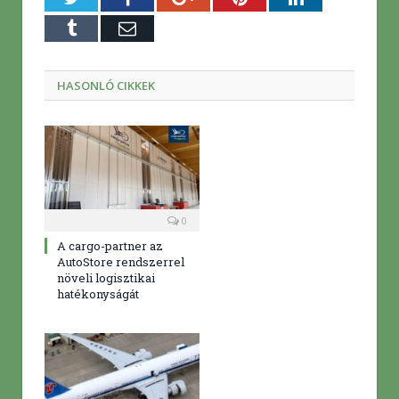
Tumblr
E-
mail
HASONLÓ CIKKEK
0
A cargo-partner az
AutoStore rendszerrel
növeli logisztikai
hatékonyságát