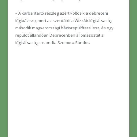
– A karbantartó részleg azért költözik a debreceni
légibázisra, mert az szerdától a WizzAir légitársaság
második magyarországi bázisrepülőtere lesz, és egy
repülőt állandóan Debrecenben állomásoztat a
légitársaság – mondta Szomora Sándor.