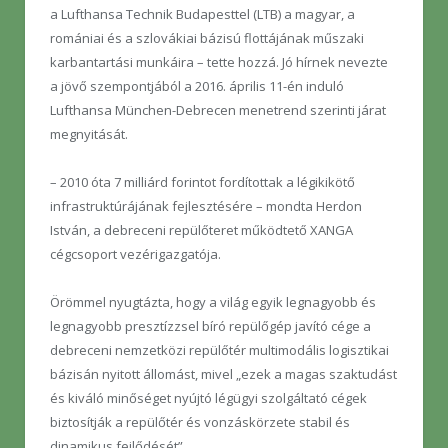
a Lufthansa Technik Budapesttel (LTB) a magyar, a
romániai és a szlovákiai bázisú flottájának műszaki
karbantartási munkáira – tette hozzá. Jó hírnek nevezte
a jövő szempontjából a 2016. április 11-én induló
Lufthansa München-Debrecen menetrend szerinti járat
megnyitását.
– 2010 óta 7 milliárd forintot fordítottak a légikikötő
infrastruktúrájának fejlesztésére – mondta Herdon
István, a debreceni repülőteret működtető XANGA
cégcsoport vezérigazgatója.
Örömmel nyugtázta, hogy a világ egyik legnagyobb és
legnagyobb presztízzsel bíró repülőgép javító cége a
debreceni nemzetközi repülőtér multimodális logisztikai
bázisán nyitott állomást, mivel „ezek a magas szaktudást
és kiváló minőséget nyújtó légügyi szolgáltató cégek
biztosítják a repülőtér és vonzáskörzete stabil és
dinamikus fejlődését”.