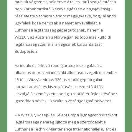
munkát végeznek, beleértve a teljes körű szolgáltatást a
napi karbantartástól kezdve egészen a nagyjavításig –
részletezte Szomora Sándor megjegyezve, hogy állandó
ügyfeleik közé nemcsak a német anyavállalat, a
Lufthansa légitársaság gépei tartoznak, hanem a
WizzAir, az Austrian a Norwegian és több más külföldi
légitársaság számára is végeznek karbantartást
Budapesten.
Az induló és érkező repülőjáratok kiszolgálására
alkalmas debreceni műszaki állomáson végzik december
15-től a WizzAir Airbus 320-as repülőgép forgalmi
karbantartását és kiszolgálását, a kezdeti 3-4 fős
kiszolgáló személyzetet pedig a repülőtér fejlesztéséhez
igazodóan bővítik – közölte a vezérigazgató-helyettes.
– A Wizz Air, Közép- és Kelet-Európa legnagyobb diszkont
légitársasága nemrég újította meg a szerződését a
Lufthansa Technik Maintenance Internationallel (LTMI) és