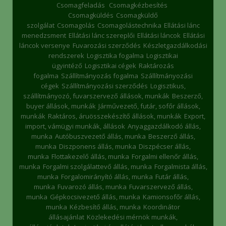
Csomagfeladás
Csomagkézbesítés
Csomagküldés
Csomagküldő
szolgálat
Csomagolás
Csomagolástechnika
Ellátási lánc
menedzsment
Ellátási lánc szereplői
Ellátási láncok
Ellátási
láncok versenye
Fuvarozási szerződés
Készletgazdálkodási
rendszerek
Logisztika fogalma
Logisztikai
ügyintéző
Logisztikai cégek
Raktározás
fogalma
Szállítmányozás fogalma
Szállítmányozási
cégek
Szállítmányozási szerződés
Logisztikus,
szállítmányozó, fuvarszervező állások, munkák
Beszerző,
buyer állások, munkák
Járművezető, futár, sofőr állások,
munkák
Raktáros, áruösszekészítő állások, munkák
Export,
import, vámügyi munkák, állások
Anyaggazdálkodó állás,
munka
Autóbuszvezető állás, munka
Beszerző állás,
munka
Diszponens állás, munka
Diszpécser állás,
munka
Flottakezelő állás, munka
Forgalmi ellenőr állás,
munka
Forgalmi szolgálattevő állás, munka
Forgalmista állás,
munka
Forgalomirányító állás, munka
Futár állás,
munka
Fuvarozó állás, munka
Fuvarszervező állás,
munka
Gépkocsivezető állás, munka
Kamionsofőr állás,
munka
Kézbesítő állás, munka
Koordinátor
állásajánlat
Közlekedési mérnök munkák,