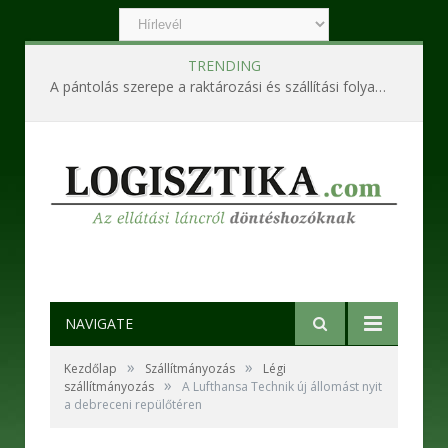
TRENDING
A pántolás szerepe a raktározási és szállítási folyamatokban
NAVIGATE
»
»
Kezdőlap
Szállítmányozás
Légi
»
szállítmányozás
A Lufthansa Technik új állomást nyit
a debreceni repülőtéren