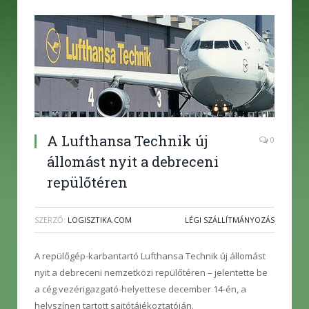
A Lufthansa Technik új
0
állomást nyit a debreceni
repülőtéren
SZERZŐ:
LOGISZTIKA.COM
LÉGI SZÁLLÍTMÁNYOZÁS
A repülőgép-karbantartó Lufthansa Technik új állomást
nyit a debreceni nemzetközi repülőtéren – jelentette be
a cég vezérigazgató-helyettese december 14-én, a
helyszínen tartott sajtótájékoztatóján.