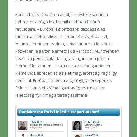
Barcsa Lajos, Debrecen alpolgármestere szerint a
debreceni a régió legdinamikusabban fejlődő
repülőtere. – Európa legfontosabb gazdasági és
turisztikai metropoliszai, London, Párizs, Brüsszel,
Milánó, Eindhoven, Malmö, illetve München lesznek
közvetlen légi úton elérhetőek a városból, Münchenben
átszállva pedig gyakorlatilag a világ minden pontja
elérhető lesz innen – mutatott rá az alpolgármester
kiemelve: Debrecen és a kelet-magyarországi régió így
nemcsak Európa, hanem a világ légügyi térképére is
felkerült, amivel számos gazdasági és turisztikai
lehetőség nyílik meg a térség számára.