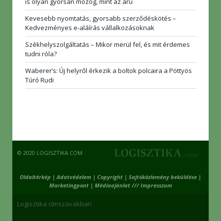
is olyan gyorsan mozog, mint az áru
Kevesebb nyomtatás, gyorsabb szerződéskötés –
Kedvezményes e-aláírás vállalkozásoknak
Székhelyszolgáltatás – Mikor merül fel, és mit érdemes
tudni róla?
Waberer’s: Új helyről érkezik a boltok polcaira a Pöttyös
Túró Rudi
© 2020 LOGISZTIKA.COM
Oldaltérkép
|
Adatvédelem
|
Copyright
|
Sajtóközlemény beküldése
|
Marketingpont
|
Médiaajánlat /// Impresszum
Logisztika címszavakban