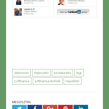
debrecen
fejlesztés
közlekedés
legi
Lufthansa
lufthansa technik
repülőtér
MEGOSZTÁS
Twitter
Facebook
Google+
Pinterest
LinkedIn