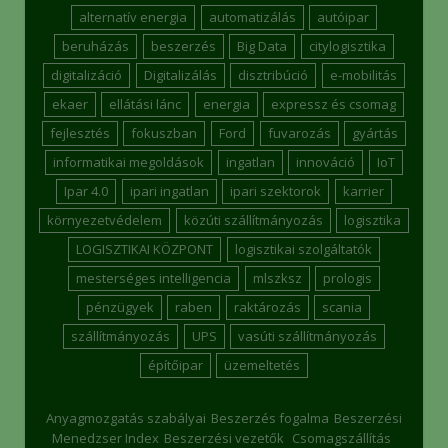
alternatív energia
automatizálás
autóipar
beruházás
beszerzés
Big Data
citylogisztika
digitalizáció
Digitalizálás
disztribúció
e-mobilitás
ekaer
ellátási lánc
energia
expressz és csomag
fejlesztés
fokuszban
Ford
fuvarozás
gyártás
informatikai megoldások
ingatlan
innováció
IoT
Ipar 4.0
ipari ingatlan
ipari szektorok
karrier
környezetvédelem
közúti szállítmányozás
logisztika
LOGISZTIKAI KÖZPONT
logisztikai szolgáltatók
mesterséges intelligencia
mlszksz
prologis
pénzügyek
raben
raktározás
scania
szállítmányozás
UPS
vasúti szállítmányozás
építőipar
üzemeltetés
Anyagmozgatás szabályai
Beszerzés fogalma
Beszerzési
Menedzser Index
Beszerzési vezetők
Csomagszállítás