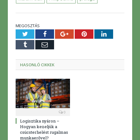
MEGOSZTÁS
Twitter
Facebook
Google+
Pinterest
LinkedIn
Tumblr
E-
mail
HASONLÓ CIKKEK
0
Logisztika nyáron –
Hogyan kezeljük a
csúcsterhelést rugalmas
munkaerővel?