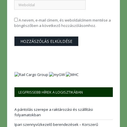
A nevem, e-mail címem, és weboldalcímem mentése a
böngészőben a következő hozzászólásomhoz.
LEGFRISSEBB HÍREK A LOGISZTIKÁBAN
A pántolás szerepe a raktározási és szállítási
folyamatokban
Ipari szennyvízkezelő berendezések – Korszerű