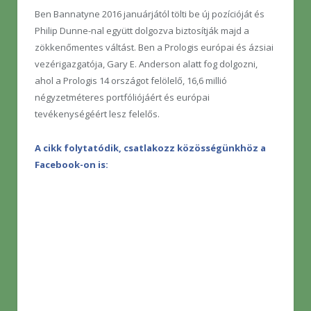
Ben Bannatyne 2016 januárjától tölti be új pozícióját és
Philip Dunne-nal együtt dolgozva biztosítják majd a
zökkenőmentes váltást. Ben a Prologis európai és ázsiai
vezérigazgatója, Gary E. Anderson alatt fog dolgozni,
ahol a Prologis 14 országot felölelő, 16,6 millió
négyzetméteres portfóliójáért és európai
tevékenységéért lesz felelős.
A cikk folytatódik, csatlakozz közösségünkhöz a
Facebook-on is: