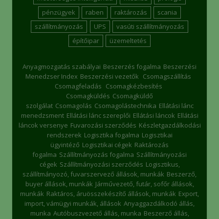
pénzügyek
raben
raktározás
scania
szállítmányozás
UPS
vasúti szállítmányozás
építőipar
üzemeltetés
Anyagmozgatás szabályai
Beszerzés fogalma
Beszerzési
Menedzser Index
Beszerzési vezetők
Csomagszállítás
Csomagfeladás
Csomagkézbesítés
Csomagküldés
Csomagküldő
szolgálat
Csomagolás
Csomagolástechnika
Ellátási lánc
menedzsment
Ellátási lánc szereplői
Ellátási láncok
Ellátási
láncok versenye
Fuvarozási szerződés
Készletgazdálkodási
rendszerek
Logisztika fogalma
Logisztikai
ügyintéző
Logisztikai cégek
Raktározás
fogalma
Szállítmányozás fogalma
Szállítmányozási
cégek
Szállítmányozási szerződés
Logisztikus,
szállítmányozó, fuvarszervező állások, munkák
Beszerző,
buyer állások, munkák
Járművezető, futár, sofőr állások,
munkák
Raktáros, áruösszekészítő állások, munkák
Export,
import, vámügyi munkák, állások
Anyaggazdálkodó állás,
munka
Autóbuszvezető állás, munka
Beszerző állás,