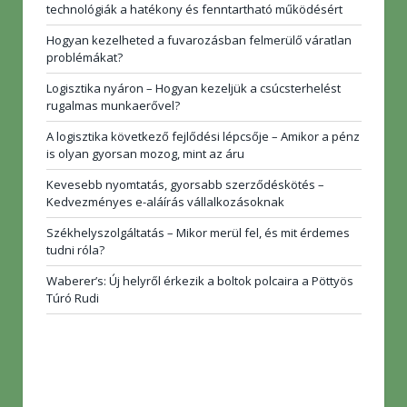
technológiák a hatékony és fenntartható működésért
Hogyan kezelheted a fuvarozásban felmerülő váratlan
problémákat?
Logisztika nyáron – Hogyan kezeljük a csúcsterhelést
rugalmas munkaerővel?
A logisztika következő fejlődési lépcsője – Amikor a pénz
is olyan gyorsan mozog, mint az áru
Kevesebb nyomtatás, gyorsabb szerződéskötés –
Kedvezményes e-aláírás vállalkozásoknak
Székhelyszolgáltatás – Mikor merül fel, és mit érdemes
tudni róla?
Waberer’s: Új helyről érkezik a boltok polcaira a Pöttyös
Túró Rudi