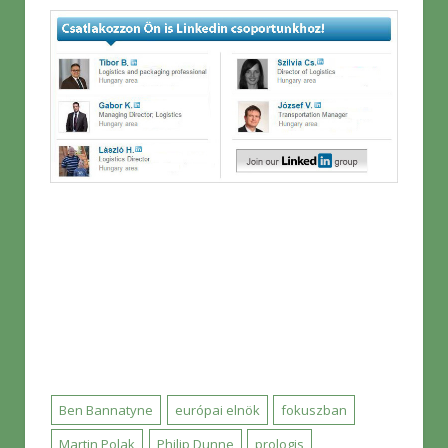
Ben Bannatyne
európai elnök
fokuszban
Martin Polak
Philip Dunne
prologis