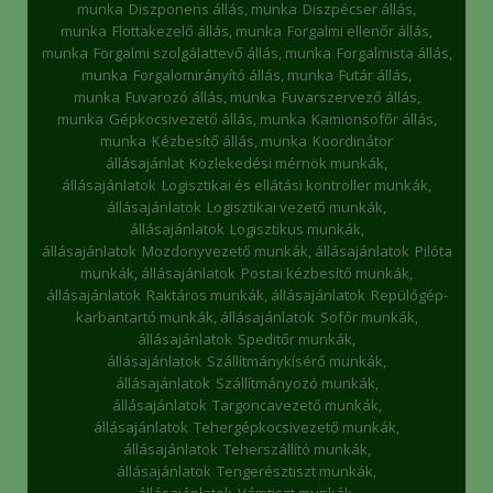
munka
Diszponens állás, munka
Diszpécser állás,
munka
Flottakezelő állás, munka
Forgalmi ellenőr állás,
munka
Forgalmi szolgálattevő állás, munka
Forgalmista állás,
munka
Forgalomirányító állás, munka
Futár állás,
munka
Fuvarozó állás, munka
Fuvarszervező állás,
munka
Gépkocsivezető állás, munka
Kamionsofőr állás,
munka
Kézbesítő állás, munka
Koordinátor
állásajánlat
Közlekedési mérnök munkák,
állásajánlatok
Logisztikai és ellátási kontroller munkák,
állásajánlatok
Logisztikai vezető munkák,
állásajánlatok
Logisztikus munkák,
állásajánlatok
Mozdonyvezető munkák, állásajánlatok
Pilóta
munkák, állásajánlatok
Postai kézbesítő munkák,
állásajánlatok
Raktáros munkák, állásajánlatok
Repülőgép-
karbantartó munkák, állásajánlatok
Sofőr munkák,
állásajánlatok
Speditőr munkák,
állásajánlatok
Szállítmánykísérő munkák,
állásajánlatok
Szállítmányozó munkák,
állásajánlatok
Targoncavezető munkák,
állásajánlatok
Tehergépkocsivezető munkák,
állásajánlatok
Teherszállító munkák,
állásajánlatok
Tengerésztiszt munkák,
állásajánlatok
Vámtiszt munkák,