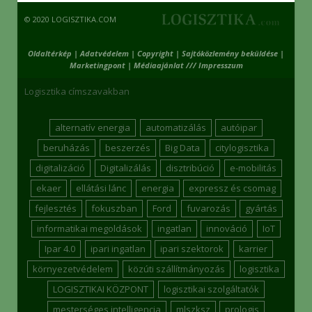
© 2020 LOGISZTIKA.COM
Oldaltérkép
|
Adatvédelem
|
Copyright
|
Sajtóközlemény beküldése
|
Marketingpont
|
Médiaajánlat /// Impresszum
Logisztika címszavakban
alternatív energia
automatizálás
autóipar
beruházás
beszerzés
Big Data
citylogisztika
digitalizáció
Digitalizálás
disztribúció
e-mobilitás
ekaer
ellátási lánc
energia
expressz és csomag
fejlesztés
fokuszban
Ford
fuvarozás
gyártás
informatikai megoldások
ingatlan
innováció
IoT
Ipar 4.0
ipari ingatlan
ipari szektorok
karrier
környezetvédelem
közúti szállítmányozás
logisztika
LOGISZTIKAI KÖZPONT
logisztikai szolgáltatók
mesterséges intelligencia
mlszksz
prologis