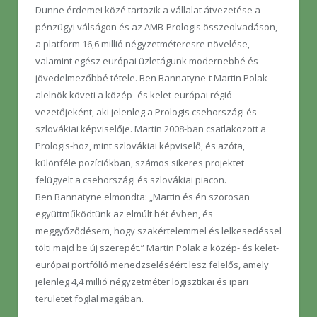
Dunne érdemei közé tartozik a vállalat átvezetése a
pénzügyi válságon és az AMB-Prologis összeolvadáson,
a platform 16,6 millió négyzetméteresre növelése,
valamint egész európai üzletágunk modernebbé és
jövedelmezőbbé tétele. Ben Bannatyne-t Martin Polak
alelnök követi a közép- és kelet-európai régió
vezetőjeként, aki jelenleg a Prologis csehországi és
szlovákiai képviselője. Martin 2008-ban csatlakozott a
Prologis-hoz, mint szlovákiai képviselő, és azóta,
különféle pozíciókban, számos sikeres projektet
felügyelt a csehországi és szlovákiai piacon.
Ben Bannatyne elmondta: „Martin és én szorosan
együttműködtünk az elmúlt hét évben, és
meggyőződésem, hogy szakértelemmel és lelkesedéssel
tölti majd be új szerepét.” Martin Polak a közép- és kelet-
európai portfólió menedzseléséért lesz felelős, amely
jelenleg 4,4 millió négyzetméter logisztikai és ipari
területet foglal magában.