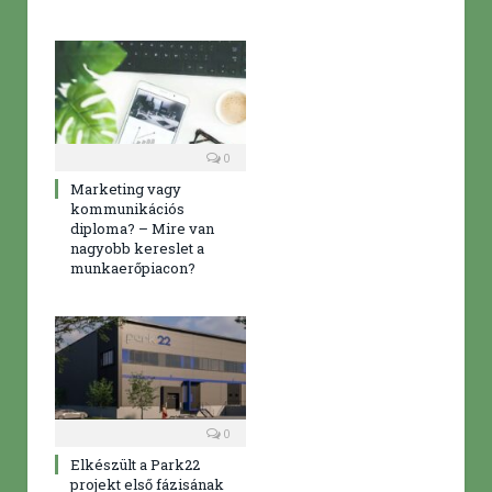
0
Marketing vagy
kommunikációs
diploma? – Mire van
nagyobb kereslet a
munkaerőpiacon?
0
Elkészült a Park22
projekt első fázisának