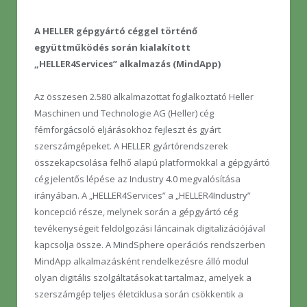
A HELLER gépgyártó céggel történő
együttműködés során kialakított
„HELLER4Services” alkalmazás (MindApp)
Az összesen 2.580 alkalmazottat foglalkoztató Heller
Maschinen und Technologie AG (Heller) cég
fémforgácsoló eljárásokhoz fejleszt és gyárt
szerszámgépeket. A HELLER gyártórendszerek
összekapcsolása felhő alapú platformokkal a gépgyártó
cég jelentős lépése az Industry 4.0 megvalósítása
irányában. A „HELLER4Services” a „HELLER4Industry”
koncepció része, melynek során a gépgyártó cég
tevékenységeit feldolgozási láncainak digitalizációjával
kapcsolja össze. A MindSphere operációs rendszerben
MindApp alkalmazásként rendelkezésre álló modul
olyan digitális szolgáltatásokat tartalmaz, amelyek a
szerszámgép teljes életciklusa során csökkentik a