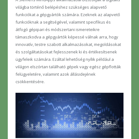
világba történő belépéshez szükséges alapvető
funkciókat a gépgyártók számára. Ezeknek az alapvető
funkcióknak a segítségével, valamint specifikus és
átfogó gépipari és módszertani ismereteikre
támaszkodva a gépgyártók képessé válnak arra, hogy
innovatív, testre szabott alkalmazásokat, megoldásokat
és szolgáltatásokat fejlesszenek ki és értékesítsenek
ügyfeleik számára. Ezáltal lehetőség nyílik például a
világon elszórtan található gépek vagy egész gépflották
felügyeletére, valamint azok állásidejének
csökkentésére.