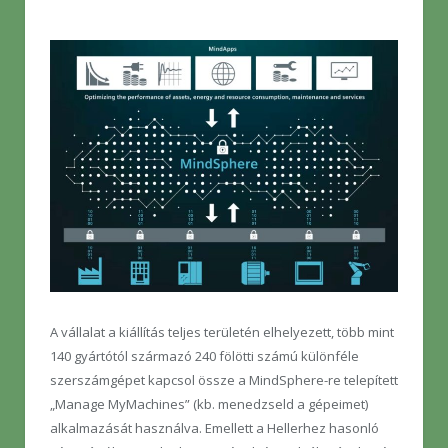
A vállalat a kiállítás teljes területén elhelyezett, több mint
140 gyártótól származó 240 fölötti számú különféle
szerszámgépet kapcsol össze a MindSphere-re telepített
„Manage MyMachines” (kb. menedzseld a gépeimet)
alkalmazását használva. Emellett a Hellerhez hasonló