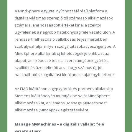
A MindSphere egyúttal nyílt hozzáférésű platform a
digitális világ más szereplőitől származó alkalmazások
számára, ami hozzáadott értéket kínál a szektor
ügyfeleinek a nagyobb hatékonyság felé vezető úton. A
rendszert felhasználó vállalkozás teljes mértékben
szabályozhatja, milyen szolgáltatásokat vesz igénybe. A
MindSphere által kínált új lehetőségek jelentik azt az
alapot, ami képessé teszi a szerszámgépek gyártóit,
szállítóit és üzemeltetőit arra, hogy számos új, jól
használható szolgáltatást kínáljanak saját ügyfeleiknek.
Az EMO kiállításon a gépgyártók és partner vállalatok a
Siemens kiállítóhelyén mutatják be saját MindSphere
alkalmazásaikat, a Siemens „Manage MyMachines”
alkalmazása (MindApp) kiegészítéseként.
Manage MyMachines – a digitális vállalat felé
vezető átjáró