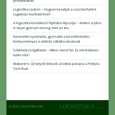
problémákat?
Logisztika nyáron – Hogyan kezeljük a csúcsterhelést
rugalmas munkaerővel?
A logisztika következő fejlődési lépcsője – Amikor a pénz
is olyan gyorsan mozog, mint az áru
Kevesebb nyomtatás, gyorsabb szerződéskötés –
Kedvezményes e-aláírás vállalkozásoknak
Székhelyszolgáltatás – Mikor merül fel, és mit érdemes
tudni róla?
Waberer’s: Új helyről érkezik a boltok polcaira a Pöttyös
Túró Rudi
© 2020 LOGISZTIKA.COM