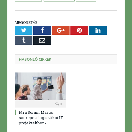
MEGOSZTÁS
Twitter
Facebook
Google+
Pinterest
LinkedIn
Tumblr
E-
mail
HASONLÓ CIKKEK
0
Mi a Scrum Master
szerepe a logisztikai IT
projektekben?