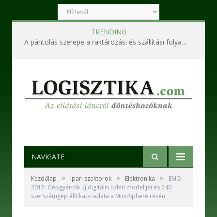
TRENDING
A pántolás szerepe a raktározási és szállítási folyamatokban
NAVIGATE
»
»
»
Kezdőlap
Ipari szektorok
Elektronika
EMO
2017: Gépgyártók új digitális üzleti modelljei és 240
szerszámgép élő kapcsolata a MindSphere révén