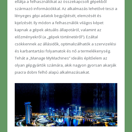
ellátja a felhasználókat az összekapcsolt gépekből
származó információkkal. Az alkalmazás lehetővé teszi a
lényeges gépi adatok begyűjtését, elemzését és
kijelzését. Ily módon a felhasználók világos képet
kapnak a gépek aktuális állapotáról, valamint az
előzményekről (a „gépek történetéről”). Ezáltal
csökkennek az állásidők, optimalizálhatók a szervizelési
és karbantartási folyamatok és nő a termelékenység.
Tehát a „Manage MyMachines” ideális építőelem az
olyan gépgyártók számára, akik nagyon gyorsan akarják
piacra dobni felhő alapú alkalmazásaikat.