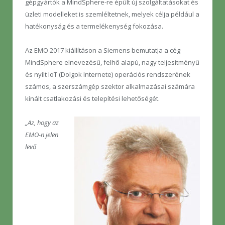
gépgyártók a MindSphere-re épült új szolgáltatásokat és
üzleti modelleket is szemléltetnek, melyek célja például a
hatékonyság és a termelékenység fokozása.
Az EMO 2017 kiállításon a Siemens bemutatja a cég
MindSphere elnevezésű, felhő alapú, nagy teljesítményű
és nyílt IoT (Dolgok Internete) operációs rendszerének
számos, a szerszámgép szektor alkalmazásai számára
kínált csatlakozási és telepítési lehetőségét.
„Az, hogy az
EMO-n jelen
levő