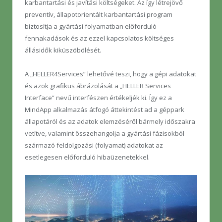
karbantartási és javítási költségeket. Az így létrejövő
preventív, állapotorientált karbantartási program
biztosítja a gyártási folyamatban előforduló
fennakadások és az ezzel kapcsolatos költséges
állásidők kiküszöbölését.
A „HELLER4Services” lehetővé teszi, hogy a gépi adatokat
és azok grafikus ábrázolását a „HELLER Services
Interface” nevű interfészen értékeljék ki. Így ez a
MindApp alkalmazás átfogó áttekintést ad a géppark
állapotáról és az adatok elemzéséről bármely időszakra
vetítve, valamint összehangolja a gyártási fázisokból
származó feldolgozási (folyamat) adatokat az
esetlegesen előforduló hibaüzenetekkel.