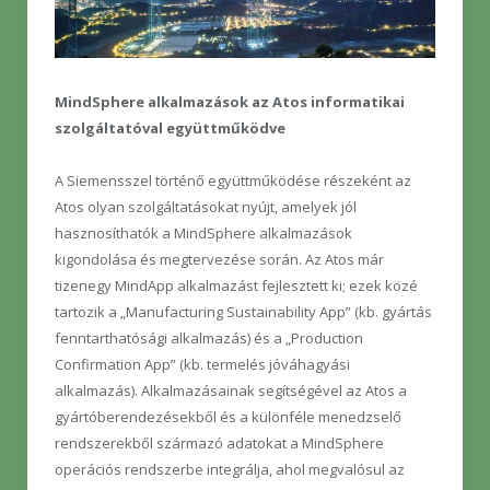
MindSphere alkalmazások az Atos informatikai
szolgáltatóval együttműködve
A Siemensszel történő együttműködése részeként az
Atos olyan szolgáltatásokat nyújt, amelyek jól
hasznosíthatók a MindSphere alkalmazások
kigondolása és megtervezése során. Az Atos már
tizenegy MindApp alkalmazást fejlesztett ki; ezek közé
tartozik a „Manufacturing Sustainability App” (kb. gyártás
fenntarthatósági alkalmazás) és a „Production
Confirmation App” (kb. termelés jóváhagyási
alkalmazás). Alkalmazásainak segítségével az Atos a
gyártóberendezésekből és a különféle menedzselő
rendszerekből származó adatokat a MindSphere
operációs rendszerbe integrálja, ahol megvalósul az