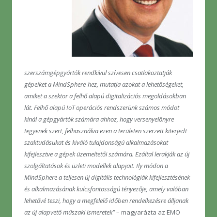
szerszámgépgyártók rendkívül szívesen csatlakoztatják
gépeiket a MindSphere-hez, mutatja azokat a lehetőségeket,
amiket a szektor a felhő alapú digitalizációs megoldásokban
lát. Felhő alapú IoT operációs rendszerünk számos módot
kínál a gépgyártók számára ahhoz, hogy versenyelőnyre
tegyenek szert, felhasználva ezen a területen szerzett kiterjedt
szaktudásukat és kiváló tulajdonságú alkalmazásokat
kifejlesztve a gépek üzemeltetői számára. Ezáltal lerakják az új
szolgáltatások és üzleti modellek alapjait. Ily módon a
MindSphere a teljesen új digitális technológiák kifejlesztésének
és alkalmazásának kulcsfontosságú tényezője, amely valóban
lehetővé teszi, hogy a megfelelő időben rendelkezésre álljanak
az új alapvető műszaki ismeretek”
– magyarázta az EMO