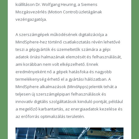
kiállításon Dr. Wolfgang Heuring, a Siemens
Mozgásvezérlés (Motion Control) üzletágának
vezérigazgatója.
A szerszámgépek működésének digitalizációja a
MindSphere-hez történő csatlakoztatás révén lehetővé
teszi a gépgyártók és üzemeltetők számára a gépi
adatok óriási halmazának elemzését és felhasználását,
ami korábban nem volt elképzelhető. Ennek
eredményeként nő a gépek hatásfoka és nagyobb
termelékenység érhető el a gyártási hálózatban. A
MindSphere alkalmazások (MindApps) jelentik tehát a
teljesen új szerszámgépipari felhasználások és
innovatív digitális szolgáltatások kiinduló pontját, például
a megelőző karbantartás, az energiaadatok kezelése és
az erőforrás optimalizálás területén.