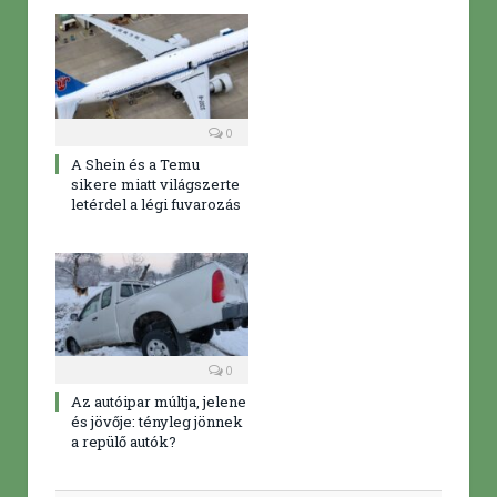
0
A Shein és a Temu
sikere miatt világszerte
letérdel a légi fuvarozás
0
Az autóipar múltja, jelene
és jövője: tényleg jönnek
a repülő autók?