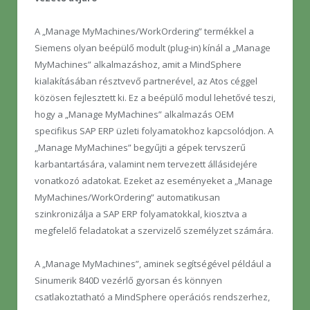
A „Manage MyMachines/WorkOrdering” termékkel a
Siemens olyan beépülő modult (plug-in) kínál a „Manage
MyMachines” alkalmazáshoz, amit a MindSphere
kialakításában résztvevő partnerével, az Atos céggel
közösen fejlesztett ki. Ez a beépülő modul lehetővé teszi,
hogy a „Manage MyMachines” alkalmazás OEM
specifikus SAP ERP üzleti folyamatokhoz kapcsolódjon. A
„Manage MyMachines” begyűjti a gépek tervszerű
karbantartására, valamint nem tervezett állásidejére
vonatkozó adatokat. Ezeket az eseményeket a „Manage
MyMachines/WorkOrdering” automatikusan
szinkronizálja a SAP ERP folyamatokkal, kiosztva a
megfelelő feladatokat a szervizelő személyzet számára.
A „Manage MyMachines”, aminek segítségével például a
Sinumerik 840D vezérlő gyorsan és könnyen
csatlakoztatható a MindSphere operációs rendszerhez,