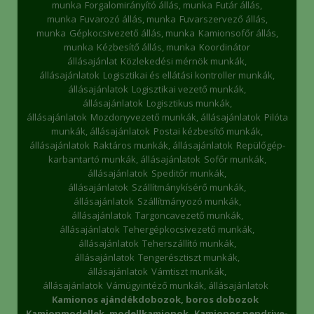
munka
Forgalomirányító állás, munka
Futár állás,
munka
Fuvarozó állás, munka
Fuvarszervező állás,
munka
Gépkocsivezető állás, munka
Kamionsofőr állás,
munka
Kézbesítő állás, munka
Koordinátor
állásajánlat
Közlekedési mérnök munkák,
állásajánlatok
Logisztikai és ellátási kontroller munkák,
állásajánlatok
Logisztikai vezető munkák,
állásajánlatok
Logisztikus munkák,
állásajánlatok
Mozdonyvezető munkák, állásajánlatok
Pilóta
munkák, állásajánlatok
Postai kézbesítő munkák,
állásajánlatok
Raktáros munkák, állásajánlatok
Repülőgép-
karbantartó munkák, állásajánlatok
Sofőr munkák,
állásajánlatok
Speditőr munkák,
állásajánlatok
Szállítmánykísérő munkák,
állásajánlatok
Szállítmányozó munkák,
állásajánlatok
Targoncavezető munkák,
állásajánlatok
Tehergépkocsivezető munkák,
állásajánlatok
Teherszállító munkák,
állásajánlatok
Tengerésztiszt munkák,
állásajánlatok
Vámtiszt munkák,
állásajánlatok
Vámügyintéző munkák, állásajánlatok
Kamionos ajándékdobozok, boros dobozok
Kamionmodellek, modellkamionok
Kamionos pendrive-