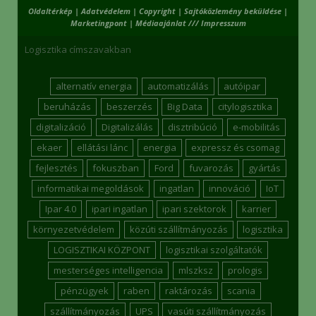
Oldaltérkép
|
Adatvédelem
|
Copyright
|
Sajtóközlemény beküldése
|
Marketingpont
|
Médiaajánlat /// Impresszum
Logisztika címszavakban
alternatív energia
automatizálás
autóipar
beruházás
beszerzés
Big Data
citylogisztika
digitalizáció
Digitalizálás
disztribúció
e-mobilitás
ekaer
ellátási lánc
energia
expressz és csomag
fejlesztés
fokuszban
Ford
fuvarozás
gyártás
informatikai megoldások
ingatlan
innováció
IoT
Ipar 4.0
ipari ingatlan
ipari szektorok
karrier
környezetvédelem
közúti szállítmányozás
logisztika
LOGISZTIKAI KÖZPONT
logisztikai szolgáltatók
mesterséges intelligencia
mlszksz
prologis
pénzügyek
raben
raktározás
scania
szállítmányozás
UPS
vasúti szállítmányozás