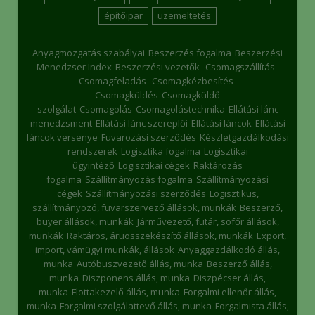
építőipar
üzemeltetés
Anyagmozgatás szabályai
Beszerzés fogalma
Beszerzési
Menedzser Index
Beszerzési vezetők
Csomagszállítás
Csomagfeladás
Csomagkézbesítés
Csomagküldés
Csomagküldő
szolgálat
Csomagolás
Csomagolástechnika
Ellátási lánc
menedzsment
Ellátási lánc szereplői
Ellátási láncok
Ellátási
láncok versenye
Fuvarozási szerződés
Készletgazdálkodási
rendszerek
Logisztika fogalma
Logisztikai
ügyintéző
Logisztikai cégek
Raktározás
fogalma
Szállítmányozás fogalma
Szállítmányozási
cégek
Szállítmányozási szerződés
Logisztikus,
szállítmányozó, fuvarszervező állások, munkák
Beszerző,
buyer állások, munkák
Járművezető, futár, sofőr állások,
munkák
Raktáros, áruösszekészítő állások, munkák
Export,
import, vámügyi munkák, állások
Anyaggazdálkodó állás,
munka
Autóbuszvezető állás, munka
Beszerző állás,
munka
Diszponens állás, munka
Diszpécser állás,
munka
Flottakezelő állás, munka
Forgalmi ellenőr állás,
munka
Forgalmi szolgálattevő állás, munka
Forgalmista állás,