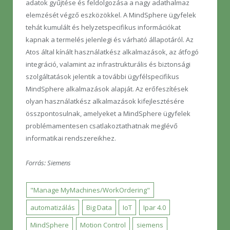
adatok gyűjtése és feldolgozása a nagy adathalmaz
elemzését végző eszközökkel. A MindSphere ügyfelek
tehát kumulált és helyzetspecifikus információkat
kapnak a termelés jelenlegi és várható állapotáról. Az
Atos által kínált használatkész alkalmazások, az átfogó
integráció, valamint az infrastrukturális és biztonsági
szolgáltatások jelentik a további ügyfélspecifikus
MindSphere alkalmazások alapját. Az erőfeszítések
olyan használatkész alkalmazások kifejlesztésére
összpontosulnak, amelyeket a MindSphere ügyfelek
problémamentesen csatlakoztathatnak meglévő
informatikai rendszereikhez.
Forrás: Siemens
"Manage MyMachines/WorkOrdering"
automatizálás
Big Data
IoT
Ipar 4.0
MindSphere
Motion Control
siemens