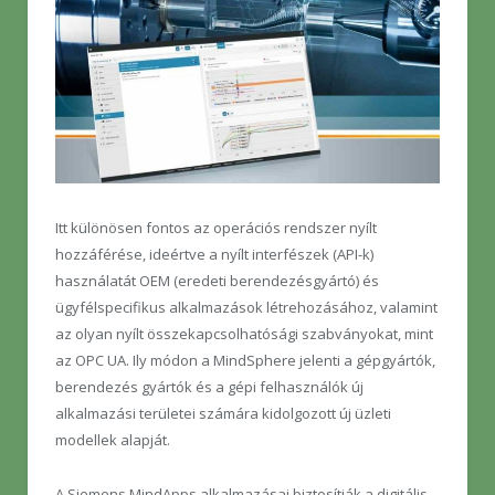
Itt különösen fontos az operációs rendszer nyílt
hozzáférése, ideértve a nyílt interfészek (API-k)
használatát OEM (eredeti berendezésgyártó) és
ügyfélspecifikus alkalmazások létrehozásához, valamint
az olyan nyílt összekapcsolhatósági szabványokat, mint
az OPC UA. Ily módon a MindSphere jelenti a gépgyártók,
berendezés gyártók és a gépi felhasználók új
alkalmazási területei számára kidolgozott új üzleti
modellek alapját.
A Siemens MindApps alkalmazásai biztosítják a digitális