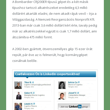
A Bombardier CRJ200ER típusú gépet és a két másik
típushoz tartozó alkatrészeket eredetileg 4,3 millió
dollárért akarták eladni, de nem akadt rájuk vevő – írja a
Világgazdaság. A Nemzeti Reorganizációs Nonprofit Kft.
2013-ban már csak 3,6 millió dollárt kért érte, tavaly pedig
már az alkatrészekkel együtt is csak 1,7 millió dollárt, ami
átszámítva 475 millió forint.
A 2002-ben gyártott, ötvenszemélyes gép 15 ezer órát
repült, pár éve az is felmerült, hogy kormánygépet
csinálnak belőle.