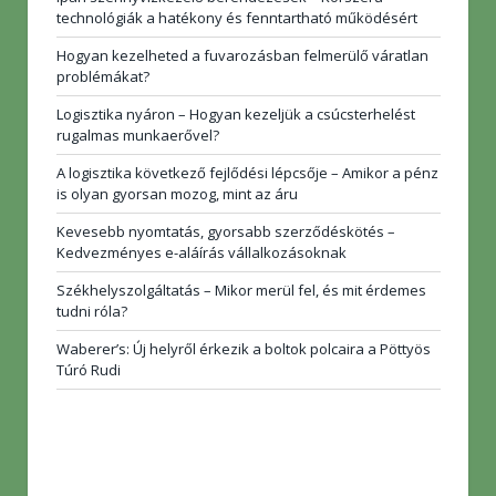
technológiák a hatékony és fenntartható működésért
Hogyan kezelheted a fuvarozásban felmerülő váratlan
problémákat?
Logisztika nyáron – Hogyan kezeljük a csúcsterhelést
rugalmas munkaerővel?
A logisztika következő fejlődési lépcsője – Amikor a pénz
is olyan gyorsan mozog, mint az áru
Kevesebb nyomtatás, gyorsabb szerződéskötés –
Kedvezményes e-aláírás vállalkozásoknak
Székhelyszolgáltatás – Mikor merül fel, és mit érdemes
tudni róla?
Waberer’s: Új helyről érkezik a boltok polcaira a Pöttyös
Túró Rudi