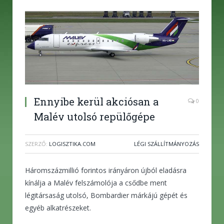
Ennyibe kerül akciósan a
0
Malév utolsó repülőgépe
SZERZŐ:
LOGISZTIKA.COM
LÉGI SZÁLLÍTMÁNYOZÁS
Háromszázmillió forintos irányáron újból eladásra
kínálja a Malév felszámolója a csődbe ment
légitársaság utolsó, Bombardier márkájú gépét és
egyéb alkatrészeket.