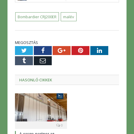
Bombardier CRJ200ER
malév
MEGOSZTÁS
Twitter
Facebook
Google+
Pinterest
LinkedIn
Tumblr
E-
mail
HASONLÓ CIKKEK
0
A cargo-partner az