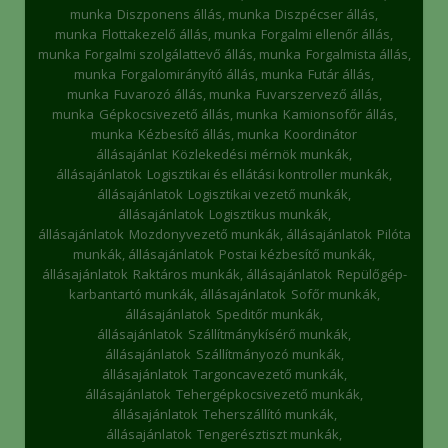
munka
Diszponens állás, munka
Diszpécser állás,
munka
Flottakezelő állás, munka
Forgalmi ellenőr állás,
munka
Forgalmi szolgálattevő állás, munka
Forgalmista állás,
munka
Forgalomirányító állás, munka
Futár állás,
munka
Fuvarozó állás, munka
Fuvarszervező állás,
munka
Gépkocsivezető állás, munka
Kamionsofőr állás,
munka
Kézbesítő állás, munka
Koordinátor
állásajánlat
Közlekedési mérnök munkák,
állásajánlatok
Logisztikai és ellátási kontroller munkák,
állásajánlatok
Logisztikai vezető munkák,
állásajánlatok
Logisztikus munkák,
állásajánlatok
Mozdonyvezető munkák, állásajánlatok
Pilóta
munkák, állásajánlatok
Postai kézbesítő munkák,
állásajánlatok
Raktáros munkák, állásajánlatok
Repülőgép-
karbantartó munkák, állásajánlatok
Sofőr munkák,
állásajánlatok
Speditőr munkák,
állásajánlatok
Szállítmánykísérő munkák,
állásajánlatok
Szállítmányozó munkák,
állásajánlatok
Targoncavezető munkák,
állásajánlatok
Tehergépkocsivezető munkák,
állásajánlatok
Teherszállító munkák,
állásajánlatok
Tengerésztiszt munkák,