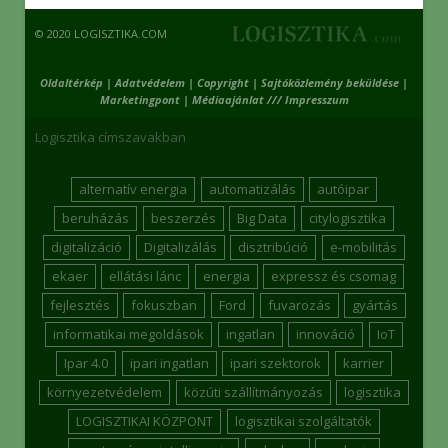
© 2020 LOGISZTIKA.COM
Oldaltérkép
|
Adatvédelem
|
Copyright
|
Sajtóközlemény beküldése
|
Marketingpont
|
Médiaajánlat /// Impresszum
Logisztika címszavakban
alternatív energia
automatizálás
autóipar
beruházás
beszerzés
Big Data
citylogisztika
digitalizáció
Digitalizálás
disztribúció
e-mobilitás
ekaer
ellátási lánc
energia
expressz és csomag
fejlesztés
fokuszban
Ford
fuvarozás
gyártás
informatikai megoldások
ingatlan
innováció
IoT
Ipar 4.0
ipari ingatlan
ipari szektorok
karrier
környezetvédelem
közúti szállítmányozás
logisztika
LOGISZTIKAI KÖZPONT
logisztikai szolgáltatók