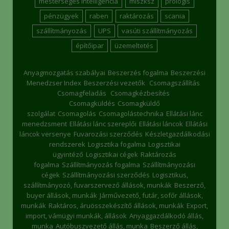
mesterséges intelligencia
mlszksz
prologis
pénzügyek
raben
raktározás
scania
szállítmányozás
UPS
vasúti szállítmányozás
építőipar
üzemeltetés
Anyagmozgatás szabályai
Beszerzés fogalma
Beszerzési
Menedzser Index
Beszerzési vezetők
Csomagszállítás
Csomagfeladás
Csomagkézbesítés
Csomagküldés
Csomagküldő
szolgálat
Csomagolás
Csomagolástechnika
Ellátási lánc
menedzsment
Ellátási lánc szereplői
Ellátási láncok
Ellátási
láncok versenye
Fuvarozási szerződés
Készletgazdálkodási
rendszerek
Logisztika fogalma
Logisztikai
ügyintéző
Logisztikai cégek
Raktározás
fogalma
Szállítmányozás fogalma
Szállítmányozási
cégek
Szállítmányozási szerződés
Logisztikus,
szállítmányozó, fuvarszervező állások, munkák
Beszerző,
buyer állások, munkák
Járművezető, futár, sofőr állások,
munkák
Raktáros, áruösszekészítő állások, munkák
Export,
import, vámügyi munkák, állások
Anyaggazdálkodó állás,
munka
Autóbuszvezető állás, munka
Beszerző állás,