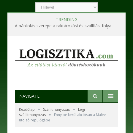
TRENDING
A pántolás szerepe a raktározási és szállítási folyamatokban
NAVIGATE
»
»
Kezdőlap
Szállítmányozás
Légi
»
szállítmányozás
Ennyibe kerül akciósan a Malév
utolsó repülőgépe