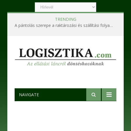
TRENDING
Ipari szennyvízkezelő berendezések – Korszerű technológiák a hatékony és fenntartható működésért
NAVIGATE