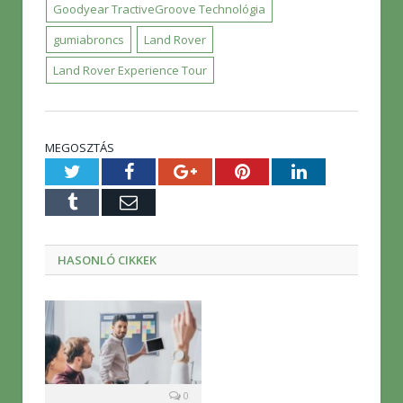
Goodyear TractiveGroove Technológia
gumiabroncs
Land Rover
Land Rover Experience Tour
MEGOSZTÁS
Twitter
Facebook
Google+
Pinterest
LinkedIn
Tumblr
E-
mail
HASONLÓ CIKKEK
0