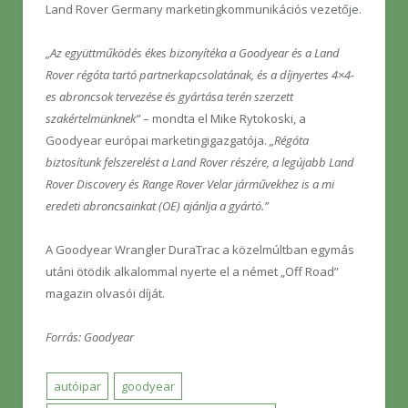
Land Rover Germany marketingkommunikációs vezetője.
„Az együttműködés ékes bizonyítéka a Goodyear és a Land
Rover régóta tartó partnerkapcsolatának, és a díjnyertes 4×4-
es abroncsok tervezése és gyártása terén szerzett
szakértelmünknek”
– mondta el Mike Rytokoski, a
Goodyear európai marketingigazgatója.
„Régóta
biztosítunk felszerelést a Land Rover részére, a legújabb Land
Rover Discovery és Range Rover Velar járművekhez is a mi
eredeti abroncsainkat (OE) ajánlja a gyártó.”
A Goodyear Wrangler DuraTrac a közelmúltban egymás
utáni ötödik alkalommal nyerte el a német „Off Road”
magazin olvasói díját.
Forrás: Goodyear
autóipar
goodyear