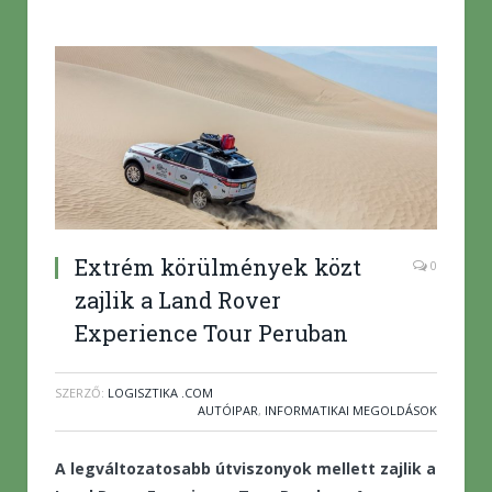
Extrém körülmények közt
0
zajlik a Land Rover
Experience Tour Peruban
SZERZŐ:
LOGISZTIKA .COM
AUTÓIPAR
,
INFORMATIKAI MEGOLDÁSOK
A legváltozatosabb útviszonyok mellett zajlik a