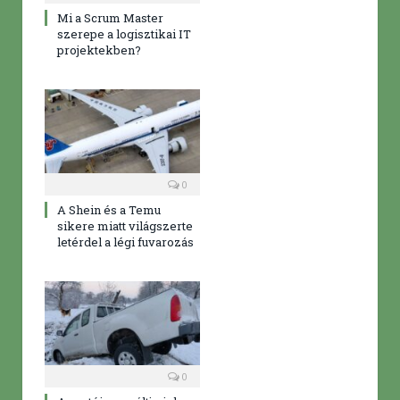
Mi a Scrum Master
szerepe a logisztikai IT
projektekben?
0
A Shein és a Temu
sikere miatt világszerte
letérdel a légi fuvarozás
0