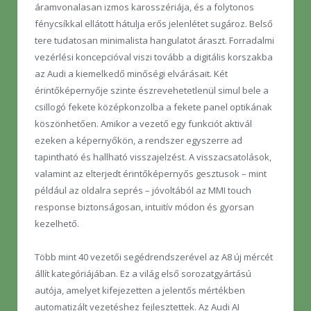
áramvonalasan izmos karosszériája, és a folytonos
fénycsíkkal ellátott hátulja erős jelenlétet sugároz. Belső
tere tudatosan minimalista hangulatot áraszt. Forradalmi
vezérlési koncepcióval viszi tovább a digitális korszakba
az Audi a kiemelkedő minőségi elvárásait. Két
érintőképernyője szinte észrevehetetlenül simul bele a
csillogó fekete középkonzolba a fekete panel optikának
köszönhetően. Amikor a vezető egy funkciót aktivál
ezeken a képernyőkön, a rendszer egyszerre ad
tapintható és hallható visszajelzést. A visszacsatolások,
valamint az elterjedt érintőképernyős gesztusok – mint
például az oldalra seprés – jóvoltából az MMI touch
response biztonságosan, intuitív módon és gyorsan
kezelhető.
Több mint 40 vezetői segédrendszerével az A8 új mércét
állít kategóriájában. Ez a világ első sorozatgyártású
autója, amelyet kifejezetten a jelentős mértékben
automatizált vezetéshez fejlesztettek. Az Audi AI