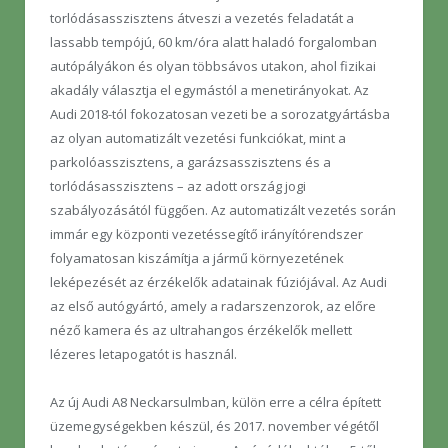
torlódásasszisztens átveszi a vezetés feladatát a
lassabb tempójú, 60 km/óra alatt haladó forgalomban
autópályákon és olyan többsávos utakon, ahol fizikai
akadály választja el egymástól a menetirányokat. Az
Audi 2018-tól fokozatosan vezeti be a sorozatgyártásba
az olyan automatizált vezetési funkciókat, mint a
parkolóasszisztens, a garázsasszisztens és a
torlódásasszisztens – az adott ország jogi
szabályozásától függően. Az automatizált vezetés során
immár egy központi vezetéssegítő irányítórendszer
folyamatosan kiszámítja a jármű környezetének
leképezését az érzékelők adatainak fúziójával. Az Audi
az első autógyártó, amely a radarszenzorok, az előre
néző kamera és az ultrahangos érzékelők mellett
lézeres letapogatót is használ.
Az új Audi A8 Neckarsulmban, külön erre a célra épített
üzemegységekben készül, és 2017. november végétől