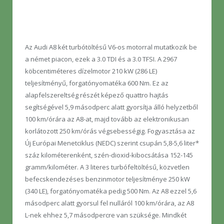
Az Audi A8 két turbótöltésű V6-os motorral mutatkozik be
a német piacon, ezek a 3.0 TDI és a 3.0 TFSI. A 2967
köbcentiméteres dízelmotor 210 kW (286 LE)
teljesítményű, forgatónyomatéka 600 Nm. Ez az
alapfelszereltség részét képező quattro hajtás
segítségével 5,9 másodperc alatt gyorsítja álló helyzetből
100 km/órára az A8-at, majd tovább az elektronikusan
korlátozott 250 km/órás végsebességig. Fogyasztása az
Új Európai Menetciklus (NEDC) szerint csupán 5,8-5,6 liter*
száz kilométerenként, szén-dioxid-kibocsátása 152-145
gramm/kilométer. A 3 literes turbófeltöltésű, közvetlen
befecskendezéses benzinmotor teljesítménye 250 kW
(340 LE), forgatónyomatéka pedig 500 Nm. Az A8 ezzel 5,6
másodperc alatt gyorsul fel nulláról 100 km/órára, az A8
L-nek ehhez 5,7 másodpercre van szüksége. Mindkét