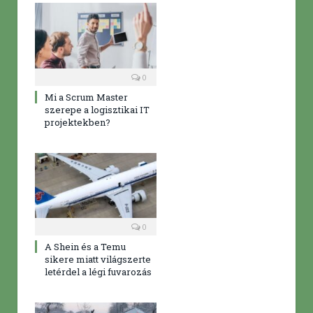
0
Mi a Scrum Master
szerepe a logisztikai IT
projektekben?
0
A Shein és a Temu
sikere miatt világszerte
letérdel a légi fuvarozás