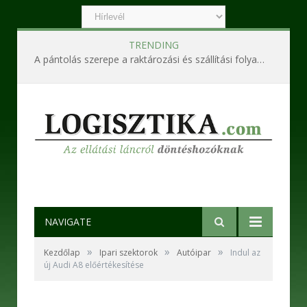
TRENDING
A pántolás szerepe a raktározási és szállítási folyamatokban
NAVIGATE
»
»
»
Kezdőlap
Ipari szektorok
Autóipar
Indul az
új Audi A8 előértékesítése