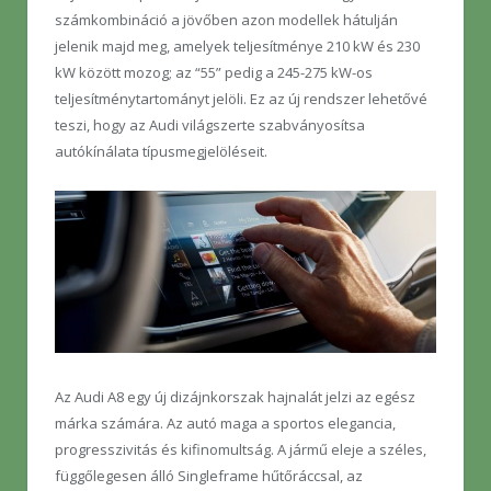
számkombináció a jövőben azon modellek hátulján
jelenik majd meg, amelyek teljesítménye 210 kW és 230
kW között mozog; az “55” pedig a 245-275 kW-os
teljesítménytartományt jelöli. Ez az új rendszer lehetővé
teszi, hogy az Audi világszerte szabványosítsa
autókínálata típusmegjelöléseit.
Az Audi A8 egy új dizájnkorszak hajnalát jelzi az egész
márka számára. Az autó maga a sportos elegancia,
progresszivitás és kifinomultság. A jármű eleje a széles,
függőlegesen álló Singleframe hűtőráccsal, az