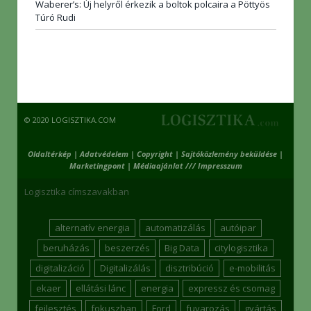
Waberer’s: Új helyről érkezik a boltok polcaira a Pöttyös
Túró Rudi
© 2020 LOGISZTIKA.COM
Oldaltérkép
|
Adatvédelem
|
Copyright
|
Sajtóközlemény beküldése
|
Marketingpont
|
Médiaajánlat /// Impresszum
Logisztika címszavakban
alternatív energia
automatizálás
autóipar
beruházás
beszerzés
Big Data
citylogisztika
digitalizáció
Digitalizálás
disztribúció
e-mobilitás
ekaer
ellátási lánc
energia
expressz és csomag
fejlesztés
fokuszban
Ford
fuvarozás
gyártás