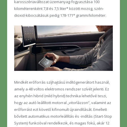
karosszériaváltozat üzemanyag-fogyasztása 100
kilométerenként 7,8 és 7,5 liter* között mozog, szén-
dioxid-kibocsátásuk pedig 178-171* gramm/kilométer.
Mindkét erőforrás szíjhajtású indítógenerátort használ,
amely a 48 voltos elektromos rendszer szívét jelenti. Ez
az enyhén hibrid (mild hybrid) technika lehetővé teszi,
hogy az autó leállított motorral „vitorlázzon”, valamint az
erőforrást ezt követő kifinomult újraindítását. Emellett
bővített automatikus motorleállítás és -indítás (Start-Stop
System) funkcióval rendelkezik, és magas fokú, akár 12