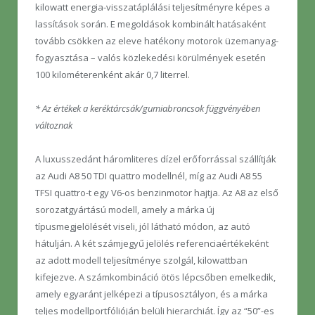
kilowatt energia-visszatáplálási teljesítményre képes a
lassítások során. E megoldások kombinált hatásaként
tovább csökken az eleve hatékony motorok üzemanyag-
fogyasztása – valós közlekedési körülmények esetén
100 kilométerenként akár 0,7 literrel.
* Az értékek a keréktárcsák/gumiabroncsok függvényében
változnak
A luxusszedánt háromliteres dízel erőforrással szállítják
az Audi A8 50 TDI quattro modellnél, míg az Audi A8 55
TFSI quattro-t egy V6-os benzinmotor hajtja. Az A8 az első
sorozatgyártású modell, amely a márka új
típusmegjelölését viseli, jól látható módon, az autó
hátulján. A két számjegyű jelölés referenciaértékeként
az adott modell teljesítménye szolgál, kilowattban
kifejezve. A számkombináció ötös lépcsőben emelkedik,
amely egyaránt jelképezi a típusosztályon, és a márka
teljes modellportfólióján belüli hierarchiát. Így az “50”-es