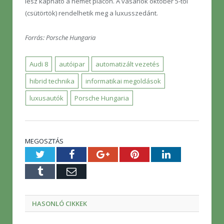
lesz kapható a német piacon. A vásárlók október 5-től
(csütörtök) rendelhetik meg a luxusszedánt.
Forrás: Porsche Hungaria
Audi 8
autóipar
automatizált vezetés
hibrid technika
informatikai megoldások
luxusautók
Porsche Hungaria
MEGOSZTÁS
Twitter
Facebook
Google+
Pinterest
LinkedIn
Tumblr
E-
mail
HASONLÓ CIKKEK