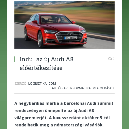
Indul az új Audi A8
0
előértékesítése
SZERZŐ:
LOGISZTIKA .COM
AUTÓIPAR
,
INFORMATIKAI MEGOLDÁSOK
A négykarikás márka a barcelonai Audi Summit
rendezvényen ünnepelte az új Audi A8
világpremierjét. A luxusszedánt október 5-től
rendelhetik meg a németországi vásárlók.