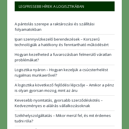
LEGFRISSEBB HÍREK A LOGISZTIKÁBAN
A pántolás szerepe a raktározási és szállítási
folyamatokban
Ipari szennyvízkezelő berendezések – Korszerű
technológiák a hatékony és fenntartható működésért
Hogyan kezelheted a fuvarozásban felmerülő váratlan
problémákat?
Logisztika nyáron – Hogyan kezeljük a csúcsterhelést
rugalmas munkaerővel?
A logisztika következő fejlődési lépcsője – Amikor a pénz
is olyan gyorsan mozog, mint az áru
Kevesebb nyomtatás, gyorsabb szerződéskötés –
Kedvezményes e-aláírás vállalkozásoknak
Székhelyszolgáltatás – Mikor merül fel, és mit érdemes
tudni róla?