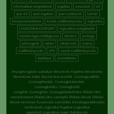
informatikai megoldások
ingatlan
innováció
IoT
Ipar 4.0
ipari ingatlan
ipari szektorok
karrier
környezetvédelem
közúti szállítmányozás
logisztika
LOGISZTIKAI KÖZPONT
logisztikai szolgáltatók
mesterséges intelligencia
mlszksz
prologis
pénzügyek
raben
raktározás
scania
szállítmányozás
UPS
vasúti szállítmányozás
építőipar
üzemeltetés
Anyagmozgatás szabályai
Beszerzés fogalma
Beszerzési
Menedzser Index
Beszerzési vezetők
Csomagszállítás
Csomagfeladás
Csomagkézbesítés
Csomagküldés
Csomagküldő
szolgálat
Csomagolás
Csomagolástechnika
Ellátási lánc
menedzsment
Ellátási lánc szereplői
Ellátási láncok
Ellátási
láncok versenye
Fuvarozási szerződés
Készletgazdálkodási
rendszerek
Logisztika fogalma
Logisztikai
ügyintéző
Logisztikai cégek
Raktározás