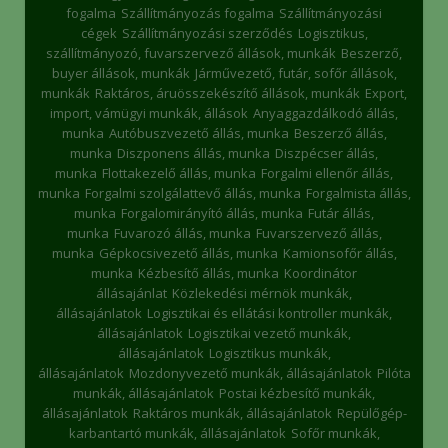
fogalma
Szállítmányozás fogalma
Szállítmányozási
cégek
Szállítmányozási szerződés
Logisztikus,
szállítmányozó, fuvarszervező állások, munkák
Beszerző,
buyer állások, munkák
Járművezető, futár, sofőr állások,
munkák
Raktáros, áruösszekészítő állások, munkák
Export,
import, vámügyi munkák, állások
Anyaggazdálkodó állás,
munka
Autóbuszvezető állás, munka
Beszerző állás,
munka
Diszponens állás, munka
Diszpécser állás,
munka
Flottakezelő állás, munka
Forgalmi ellenőr állás,
munka
Forgalmi szolgálattevő állás, munka
Forgalmista állás,
munka
Forgalomirányító állás, munka
Futár állás,
munka
Fuvarozó állás, munka
Fuvarszervező állás,
munka
Gépkocsivezető állás, munka
Kamionsofőr állás,
munka
Kézbesítő állás, munka
Koordinátor
állásajánlat
Közlekedési mérnök munkák,
állásajánlatok
Logisztikai és ellátási kontroller munkák,
állásajánlatok
Logisztikai vezető munkák,
állásajánlatok
Logisztikus munkák,
állásajánlatok
Mozdonyvezető munkák, állásajánlatok
Pilóta
munkák, állásajánlatok
Postai kézbesítő munkák,
állásajánlatok
Raktáros munkák, állásajánlatok
Repülőgép-
karbantartó munkák, állásajánlatok
Sofőr munkák,