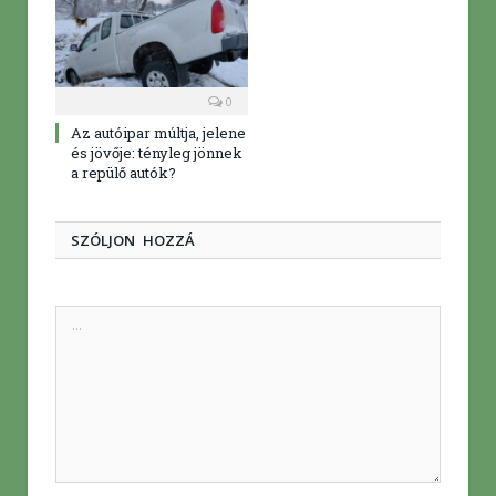
0
Az autóipar múltja, jelene
és jövője: tényleg jönnek
a repülő autók?
SZÓLJON HOZZÁ