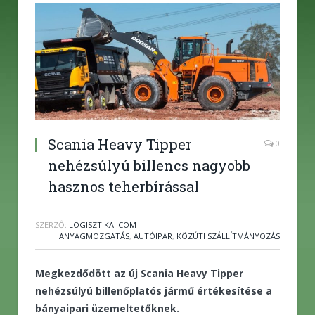
Scania Heavy Tipper
0
nehézsúlyú billencs nagyobb
hasznos teherbírással
SZERZŐ:
LOGISZTIKA .COM
ANYAGMOZGATÁS
,
AUTÓIPAR
,
KÖZÚTI SZÁLLÍTMÁNYOZÁS
Megkezdődött az új Scania Heavy Tipper
nehézsúlyú billenőplatós jármű értékesítése a
bányaipari üzemeltetőknek.