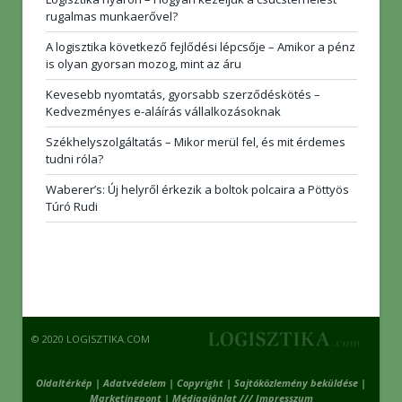
rugalmas munkaerővel?
A logisztika következő fejlődési lépcsője – Amikor a pénz
is olyan gyorsan mozog, mint az áru
Kevesebb nyomtatás, gyorsabb szerződéskötés –
Kedvezményes e-aláírás vállalkozásoknak
Székhelyszolgáltatás – Mikor merül fel, és mit érdemes
tudni róla?
Waberer’s: Új helyről érkezik a boltok polcaira a Pöttyös
Túró Rudi
© 2020 LOGISZTIKA.COM
Oldaltérkép
|
Adatvédelem
|
Copyright
|
Sajtóközlemény beküldése
|
Marketingpont
|
Médiaajánlat /// Impresszum