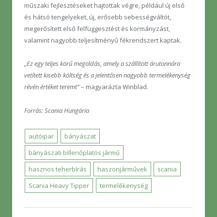
műszaki fejlesztéseket hajtottak végre, például új első
és hátsó tengelyeket, új, erősebb sebességváltót,
megerősített első felfüggesztést és kormányzást,
valamint nagyobb teljesítményű fékrendszert kaptak.
„Ez egy teljes körű megoldás, amely a szállított árutonnára
vetített kisebb költség és a jelentősen nagyobb termelékenység
révén értéket teremt”
– magyarázta Winblad.
Forrás: Scania Hungária
autóipar
bányászat
bányászati billenőplatós jármű
hasznos teherbírás
haszonjárművek
scania
Scania Heavy Tipper
termelékenység