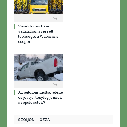
0
Vasúti logisztikai
vállalatban szerzett
többséget a Waberer’s
csoport
0
Az autóipar múltja, jelene
és jövője: tényleg jönnek
a repülő autók?
SZÓLJON HOZZÁ