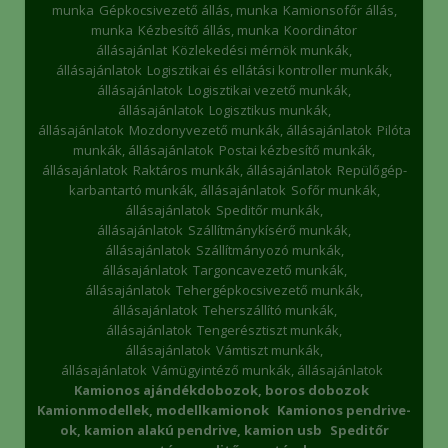
munka
Gépkocsivezető állás, munka
Kamionsofőr állás,
munka
Kézbesítő állás, munka
Koordinátor
állásajánlat
Közlekedési mérnök munkák,
állásajánlatok
Logisztikai és ellátási kontroller munkák,
állásajánlatok
Logisztikai vezető munkák,
állásajánlatok
Logisztikus munkák,
állásajánlatok
Mozdonyvezető munkák, állásajánlatok
Pilóta
munkák, állásajánlatok
Postai kézbesítő munkák,
állásajánlatok
Raktáros munkák, állásajánlatok
Repülőgép-
karbantartó munkák, állásajánlatok
Sofőr munkák,
állásajánlatok
Speditőr munkák,
állásajánlatok
Szállítmánykísérő munkák,
állásajánlatok
Szállítmányozó munkák,
állásajánlatok
Targoncavezető munkák,
állásajánlatok
Tehergépkocsivezető munkák,
állásajánlatok
Teherszállító munkák,
állásajánlatok
Tengerésztiszt munkák,
állásajánlatok
Vámtiszt munkák,
állásajánlatok
Vámügyintéző munkák, állásajánlatok
Kamionos ajándékdobozok, boros dobozok
Kamionmodellek, modellkamionok
Kamionos pendrive-
ok, kamion alakú pendrive, kamion usb
Speditőr