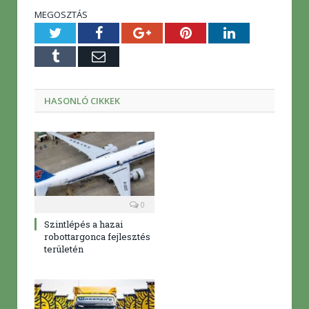
MEGOSZTÁS
Twitter
Facebook
Google+
Pinterest
LinkedIn
Tumblr
E-
mail
HASONLÓ CIKKEK
0
Szintlépés a hazai
robottargonca fejlesztés
területén