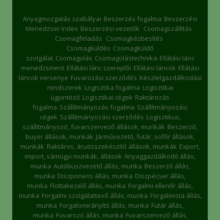
Anyagmozgatás szabályai
Beszerzés fogalma
Beszerzési
Menedzser Index
Beszerzési vezetők
Csomagszállítás
Csomagfeladás
Csomagkézbesítés
Csomagküldés
Csomagküldő
szolgálat
Csomagolás
Csomagolástechnika
Ellátási lánc
menedzsment
Ellátási lánc szereplői
Ellátási láncok
Ellátási
láncok versenye
Fuvarozási szerződés
Készletgazdálkodási
rendszerek
Logisztika fogalma
Logisztikai
ügyintéző
Logisztikai cégek
Raktározás
fogalma
Szállítmányozás fogalma
Szállítmányozási
cégek
Szállítmányozási szerződés
Logisztikus,
szállítmányozó, fuvarszervező állások, munkák
Beszerző,
buyer állások, munkák
Járművezető, futár, sofőr állások,
munkák
Raktáros, áruösszekészítő állások, munkák
Export,
import, vámügyi munkák, állások
Anyaggazdálkodó állás,
munka
Autóbuszvezető állás, munka
Beszerző állás,
munka
Diszponens állás, munka
Diszpécser állás,
munka
Flottakezelő állás, munka
Forgalmi ellenőr állás,
munka
Forgalmi szolgálattevő állás, munka
Forgalmista állás,
munka
Forgalomirányító állás, munka
Futár állás,
munka
Fuvarozó állás, munka
Fuvarszervező állás,