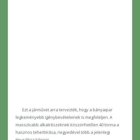
Ezt a járművet arra tervezték, hogy a bányaipar
legkeményebb igénybevételeinek is megfeleljen. A
masszívabb alkatrészeknek köszönhetően 40 tonna a
hasznos teherbírása, negyedével több a jelenlegi
típuséhoz képest.