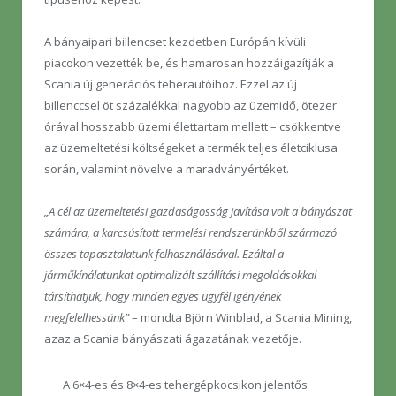
A bányaipari billencset kezdetben Európán kívüli
piacokon vezették be, és hamarosan hozzáigazítják a
Scania új generációs teherautóihoz. Ezzel az új
billenccsel öt százalékkal nagyobb az üzemidő, ötezer
órával hosszabb üzemi élettartam mellett – csökkentve
az üzemeltetési költségeket a termék teljes életciklusa
során, valamint növelve a maradványértéket.
„A cél az üzemeltetési gazdaságosság javítása volt a bányászat
számára, a karcsúsított termelési rendszerünkből származó
összes tapasztalatunk felhasználásával. Ezáltal a
járműkínálatunkat optimalizált szállítási megoldásokkal
társíthatjuk, hogy minden egyes ügyfél igényének
megfelelhessünk”
– mondta Björn Winblad, a Scania Mining,
azaz a Scania bányászati ágazatának vezetője.
A 6×4-es és 8×4-es tehergépkocsikon jelentős