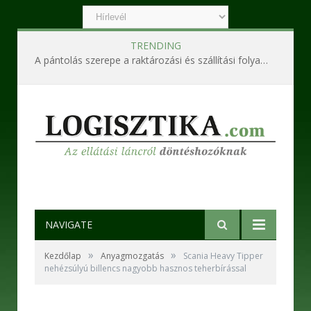
TRENDING
A pántolás szerepe a raktározási és szállítási folyamatokban
NAVIGATE
»
»
Kezdőlap
Anyagmozgatás
Scania Heavy Tipper
nehézsúlyú billencs nagyobb hasznos teherbírással