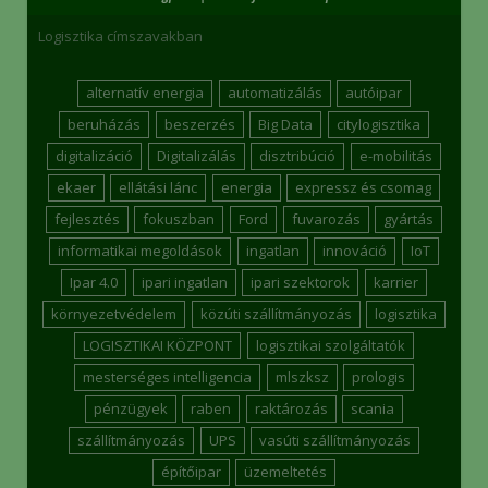
Logisztika címszavakban
alternatív energia
automatizálás
autóipar
beruházás
beszerzés
Big Data
citylogisztika
digitalizáció
Digitalizálás
disztribúció
e-mobilitás
ekaer
ellátási lánc
energia
expressz és csomag
fejlesztés
fokuszban
Ford
fuvarozás
gyártás
informatikai megoldások
ingatlan
innováció
IoT
Ipar 4.0
ipari ingatlan
ipari szektorok
karrier
környezetvédelem
közúti szállítmányozás
logisztika
LOGISZTIKAI KÖZPONT
logisztikai szolgáltatók
mesterséges intelligencia
mlszksz
prologis
pénzügyek
raben
raktározás
scania
szállítmányozás
UPS
vasúti szállítmányozás
építőipar
üzemeltetés