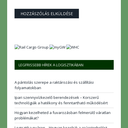
LEGFRISSEBB HÍREK A LOGISZTIKÁBAN
A pántolás szerepe a raktározási és szállítási
folyamatokban
Ipari szennyvízkezelő berendezések – Korszerű
technológiák a hatékony és fenntartható működésért
Hogyan kezelheted a fuvarozásban felmerülő váratlan
problémákat?
Logisztika nyáron – Hogyan kezeljük a csúcsterhelést