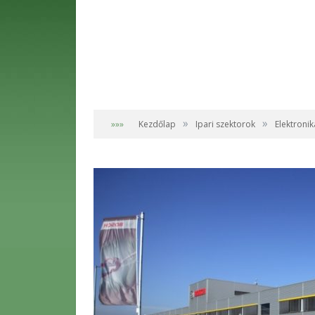
»
»
»»»
Kezdőlap
Ipari szektorok
Elektronik