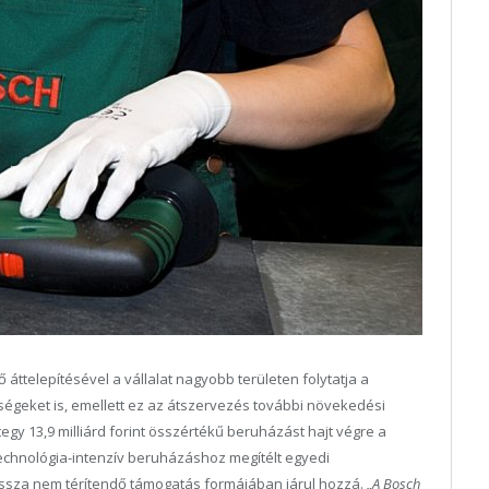
ttelepítésével a vállalat nagyobb területen folytatja a
ltségeket is, emellett ez az átszervezés további növekedési
tegy 13,9 milliárd forint összértékű beruházást hajt végre a
technológia-intenzív beruházáshoz megítélt egyedi
vissza nem térítendő támogatás formájában járul hozzá.
„A Bosch