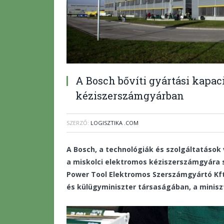
A Bosch bővíti gyártási kapaci
kéziszerszámgyárban
SZERZŐ:
LOGISZTIKA .COM
A Bosch, a technológiák és szolgáltatások 
a miskolci elektromos kéziszerszámgyára s
Power Tool Elektromos Szerszámgyártó Kft.
és külügyminiszter társaságában, a minis