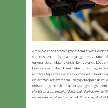
A miskolci kéziszerszámgyár a nemzetközi Bosch sza
speciális szaktudás és a magas gyártási volumen 
európai akkumulátor gyártási kompetencia-központ
kéziszerszámokhoz, hanem elektromos meghajtású 
mobilitás fejlesztése a Bosch jövőformáló törekvése
elektromos kéziszerszám üzletág európai akkumul
erősödhet. A miskolci kéziszerszámgyár ügyvezető 
globálisan csak stratégiai jelentőségű telephelyeken tal
versenyképességet eredményeznek. Büszkeséggel tölt el, 