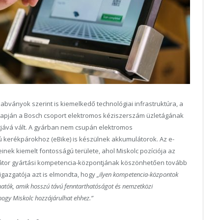
bványok szerint is kiemelkedő technológiai infrastruktúra, a
alapján a Bosch csoport elektromos kéziszerszám üzletágának
jává vált. A gyárban nem csupán elektromos
kerékpárokhoz (eBike) is készülnek akkumulátorok. Az e-
inek kiemelt fontosságú területe, ahol Miskolc pozíciója az
átor gyártási kompetencia-központjának köszönhetően tovább
igazgatója azt is elmondta, hogy
„ilyen kompetencia-központok
álhatók, amik hosszú távú fenntarthatóságot és nemzetközi
hogy Miskolc hozzájárulhat ehhez.”