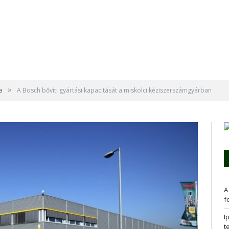
»
a
A Bosch bővíti gyártási kapacitását a miskolci kéziszerszámgyárban
A
f
I
t