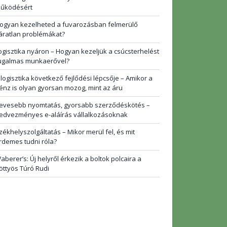
űködésért
ogyan kezelheted a fuvarozásban felmerülő
áratlan problémákat?
ogisztika nyáron – Hogyan kezeljük a csúcsterhelést
ugalmas munkaerővel?
 logisztika következő fejlődési lépcsője – Amikor a
énz is olyan gyorsan mozog, mint az áru
evesebb nyomtatás, gyorsabb szerződéskötés –
edvezményes e-aláírás vállalkozásoknak
zékhelyszolgáltatás – Mikor merül fel, és mit
rdemes tudni róla?
aberer’s: Új helyről érkezik a boltok polcaira a
öttyös Túró Rudi