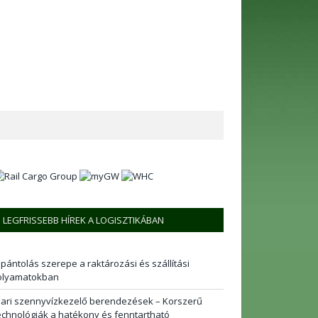
LEGFRISSEBB HÍREK A LOGISZTIKÁBAN
 pántolás szerepe a raktározási és szállítási
olyamatokban
pari szennyvízkezelő berendezések – Korszerű
echnológiák a hatékony és fenntartható