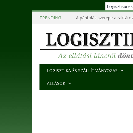
Logisztikai 
TRENDING
A pántolás szerepe a raktároz
LOGISZTIKA ÉS SZÁLLÍTMÁNYOZÁS
ÁLLÁSOK