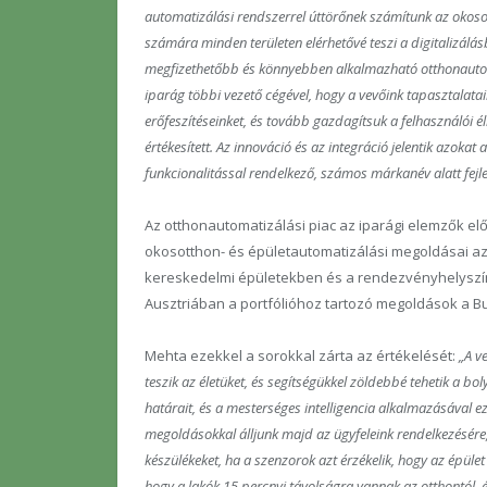
automatizálási rendszerrel úttörőnek számítunk az okos
számára minden területen elérhetővé teszi a digitalizálás
megfizethetőbb és könnyebben alkalmazható otthonautoma
iparág többi vezető cégével, hogy a vevőink tapasztalata
erőfeszítéseinket, és tovább gazdagítsuk a felhasználói
értékesített. Az innováció és az integráció jelentik azokat
funkcionalitással rendelkező, számos márkanév alatt fejle
Az otthonautomatizálási piac az iparági elemzők előr
okosotthon- és épületautomatizálási megoldásai az
kereskedelmi épületekben és a rendezvényhelyszí
Ausztriában a portfólióhoz tartozó megoldások a B
Mehta ezekkel a sorokkal zárta az értékelését:
„A v
teszik az életüket, és segítségükkel zöldebbé tehetik a bo
határait, és a mesterséges intelligencia alkalmazásával eze
megoldásokkal álljunk majd az ügyfeleink rendelkezésére
készülékeket, ha a szenzorok azt érzékelik, hogy az épület
hogy a lakók 15 percnyi távolságra vannak az otthontól, és