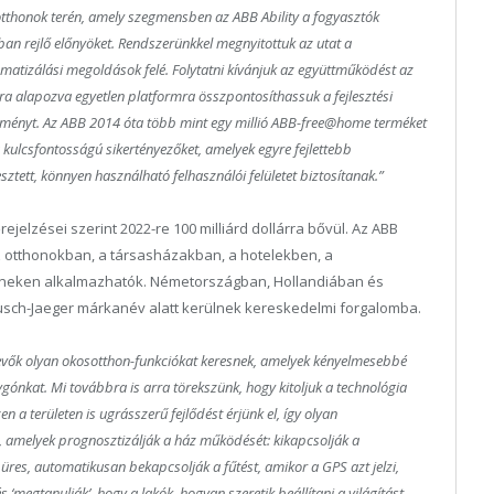
otthonok terén, amely szegmensben az ABB Ability a fogyasztók
ban rejlő előnyöket. Rendszerünkkel megnyitottuk az utat a
tizálási megoldások felé. Folytatni kívánjuk az együttműködést az
ira alapozva egyetlen platformra összpontosíthassuk a fejlesztési
 élményt. Az ABB 2014 óta több mint egy millió ABB-free@home terméket
 a kulcsfontosságú sikertényezőket, amelyek egyre fejlettebb
sztett, könnyen használható felhasználói felületet biztosítanak.”
ejelzései szerint 2022-re 100 milliárd dollárra bővül. Az ABB
 otthonokban, a társasházakban, a hotelekben, a
neken alkalmazhatók. Németországban, Hollandiában és
usch-Jaeger márkanév alatt kerülnek kereskedelmi forgalomba.
evők olyan okosotthon-funkciókat keresnek, amelyek kényelmesebbé
lygónkat. Mi továbbra is arra törekszünk, hogy kitoljuk a technológia
n a területen is ugrásszerű fejlődést érjünk el, így olyan
, amelyek prognosztizálják a ház működését: kikapcsolják a
 üres, automatikusan bekapcsolják a fűtést, amikor a GPS azt jelzi,
 ‘megtanulják’, hogy a lakók, hogyan szeretik beállítani a világítást