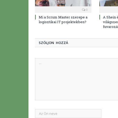
0
Mi a Scrum Master szerepe a
A Shein 
logisztikai IT projektekben?
világszer
fuvarozá
SZÓLJON HOZZÁ