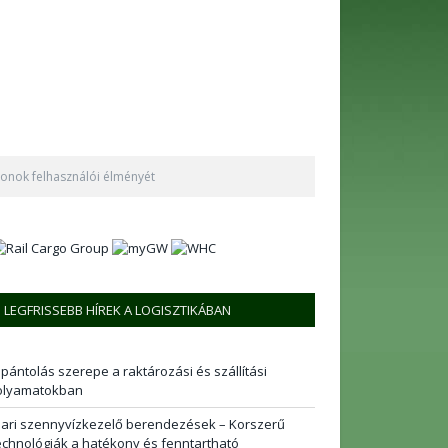
honok felhasználói élményét
LEGFRISSEBB HÍREK A LOGISZTIKÁBAN
 pántolás szerepe a raktározási és szállítási
olyamatokban
pari szennyvízkezelő berendezések – Korszerű
echnológiák a hatékony és fenntartható