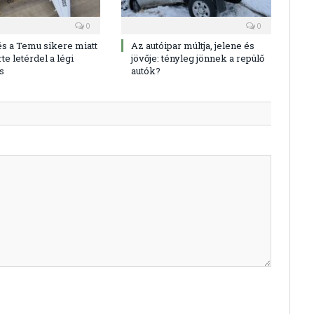
0
0
és a Temu sikere miatt
Az autóipar múltja, jelene és
te letérdel a légi
jövője: tényleg jönnek a repülő
s
autók?