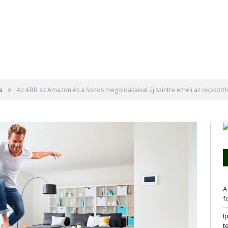
»
a
Az ABB az Amazon és a Sonos megoldásaival új szintre emeli az okosott
A
f
I
t