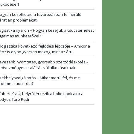
űködésért
ogyan kezelheted a fuvarozásban felmerülő
áratlan problémákat?
ogisztika nyáron – Hogyan kezeljük a csúcsterhelést
ugalmas munkaerővel?
 logisztika következő fejlődési lépcsője – Amikor a
énz is olyan gyorsan mozog, mint az áru
evesebb nyomtatás, gyorsabb szerződéskötés –
edvezményes e-aláírás vállalkozásoknak
zékhelyszolgáltatás – Mikor merül fel, és mit
rdemes tudni róla?
aberer’s: Új helyről érkezik a boltok polcaira a
öttyös Túró Rudi