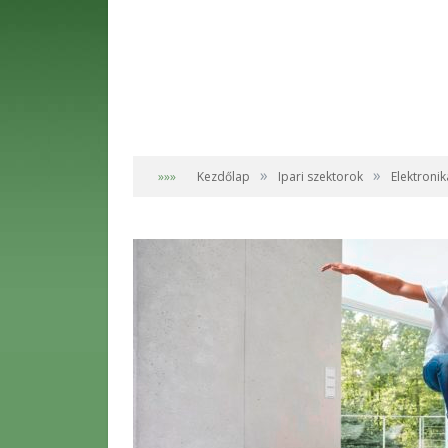
»
»
»»»
Kezdőlap
Ipari szektorok
Elektronik