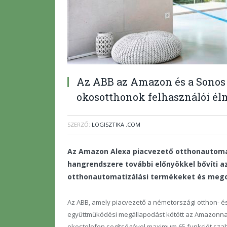
Az ABB az Amazon és a Sonos 
okosotthonok felhasználói é
SZERZŐ:
LOGISZTIKA .COM
Az Amazon Alexa piacvezető otthonautomati
hangrendszere további előnyökkel bővíti az
otthonautomatizálási termékeket és meg
Az ABB, amely piacvezető a németországi otthon- és
együttműködési megállapodást kötött az Amazonnal
okostelefon segítségével maximum 65 funkciót sz