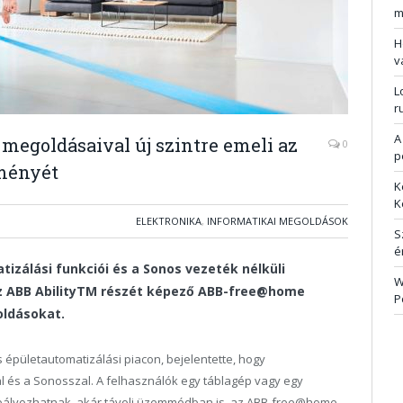
m
H
v
L
r
A
megoldásaival új szintre emeli az
0
p
lményét
K
K
ELEKTRONIKA
,
INFORMATIKAI MEGOLDÁSOK
S
é
zálási funkciói és a Sonos vezeték nélküli
W
 ABB Ability
TM
részét képező ABB-free@home
P
oldásokat.
 épületautomatizálási piacon, bejelentette, hogy
 és a Sonosszal. A felhasználók egy táblagép vagy egy
abályozhatnak, akár távoli üzemmódban is, az ABB-free@home