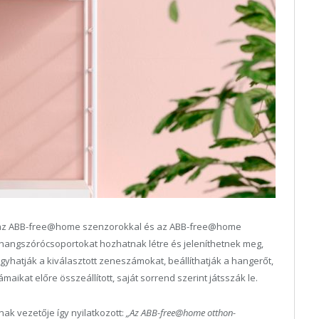
 az ABB-free@home szenzorokkal és az ABB-free@home
 hangszórócsoportokat hozhatnak létre és jeleníthetnek meg,
ihagyhatják a kiválasztott zeneszámokat, beállíthatják a hangerőt,
ikat előre összeállított, saját sorrend szerint játsszák le.
ak vezetője így nyilatkozott:
„Az ABB-free@home otthon-