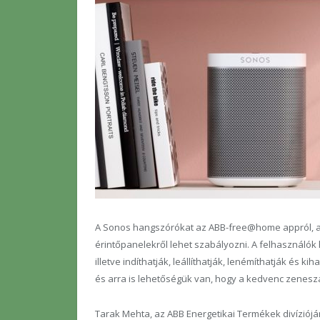
A Sonos hangszórókat az ABB-free@home appról,
érintőpanelekről lehet szabályozni. A felhasználók
illetve indíthatják, leállíthatják, lenémíthatják és k
és arra is lehetőségük van, hogy a kedvenc zeneszáma
Tarak Mehta, az ABB Energetikai Termékek divízióján