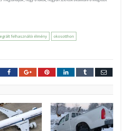
tegrált felhasználói élmény
okosotthon
tter
Facebook
Google+
Pinterest
LinkedIn
Tumblr
E-
mail