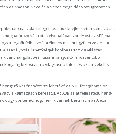
etően az Amazon Alexa és a Sonos megoldásokat ugyanazon
épületautomatizálási megoldásaihoz kifejlesztett alkalmazásait
eket meghatározó vállalatok élvonalában van. Most az ABB más
ogy integrált felhasználói élmény mellett ügyfelei vezérelni
. A szabályozási lehetőségek körébe tartozik a világítás
a kívánt hangulat beállítása a hangosító rendszer több
ékonyság biztosítása a világítási, a fűtési és az árnyékolási
ó hangerő-vezérlését teszi lehetővé az ABB-free@home-on
on vagy alkalmazáson keresztül. Az ABB saját fejlesztésű hang-
 akik úgy döntenek, hogy nem kívánnak beruházni az Alexa