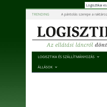
Logisztikai 
TRENDING
A pántolás szerepe a raktároz
LOGISZTIKA ÉS SZÁLLÍTMÁNYOZÁS
ÁLLÁSOK