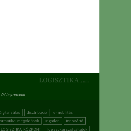
 /// Impresszum
Digitalizálás
disztribúció
e-mobilitás
formatikai megoldások
ingatlan
innováció
LOGISZTIKAI KÖZPONT
logisztikai szolgáltatók