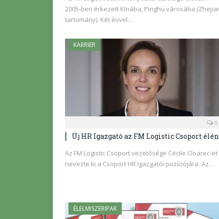
2005-ben érkezett Kínába, Pinghu városába (Zhejia
tartomány). Két évvel…
KARRIER
0
Új HR Igazgató az FM Logistic Csoport élén
Az FM Logistic Csoport vezetősége Cécile Cloarec-et
nevezte ki a Csoport HR Igazgatói pozíciójára. Az…
ÉLELMISZERIPAR