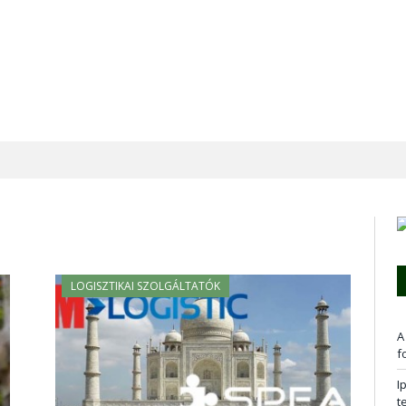
LOGISZTIKAI SZOLGÁLTATÓK
A
f
I
t