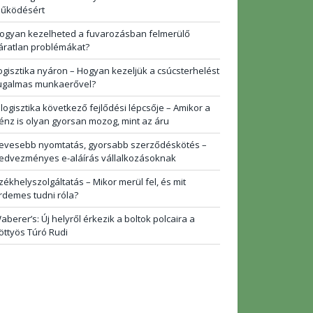
űködésért
ogyan kezelheted a fuvarozásban felmerülő
áratlan problémákat?
ogisztika nyáron – Hogyan kezeljük a csúcsterhelést
ugalmas munkaerővel?
 logisztika következő fejlődési lépcsője – Amikor a
énz is olyan gyorsan mozog, mint az áru
evesebb nyomtatás, gyorsabb szerződéskötés –
edvezményes e-aláírás vállalkozásoknak
zékhelyszolgáltatás – Mikor merül fel, és mit
rdemes tudni róla?
aberer’s: Új helyről érkezik a boltok polcaira a
öttyös Túró Rudi