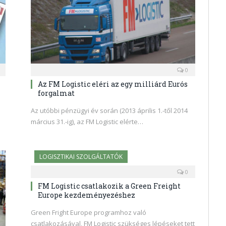
0
Az FM Logistic eléri az egy milliárd Eurós
forgalmat
Az utóbbi pénzügyi év során (2013 április 1.-től 2014
március 31.-ig), az FM Logistic elérte…
LOGISZTIKAI SZOLGÁLTATÓK
0
FM Logistic csatlakozik a Green Freight
Europe kezdeményezéshez
Green Fright Europe programhoz való
csatlakozásával, FM Logistic szükséges lépéseket tett