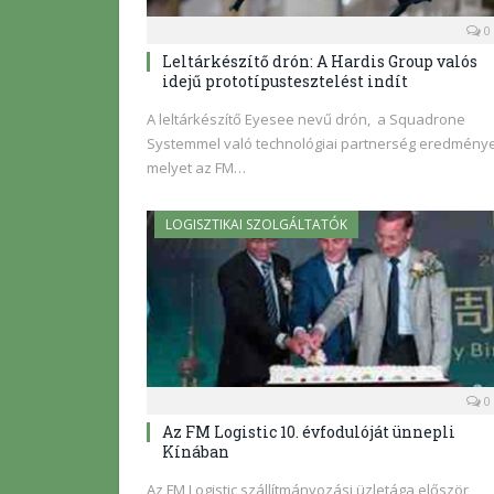
0
Leltárkészítő drón: A Hardis Group valós
idejű prototípustesztelést indít
A leltárkészítő Eyesee nevű drón, a Squadrone
Systemmel való technológiai partnerség eredménye
melyet az FM…
LOGISZTIKAI SZOLGÁLTATÓK
0
Az FM Logistic 10. évfodulóját ünnepli
Kínában
Az FM Logistic szállítmányozási üzletága először