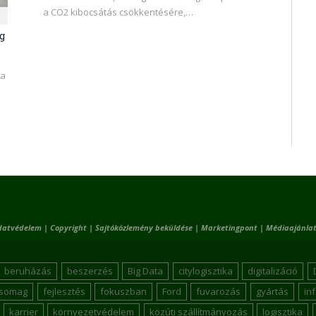
a CO2 kibocsátás csökkentésére,…
g
ú
ra
datvédelem
|
Copyright
|
Sajtóközlemény beküldése
|
Marketingpont
|
Médiaajánlat
beruházás
beszerzés
Big Data
citylogisztika
digitalizáció
csomag
fejlesztés
fokuszban
Ford
fuvarozás
gyártás
in
karrier
környezetvédelem
közúti szállítmányozás
logisztika