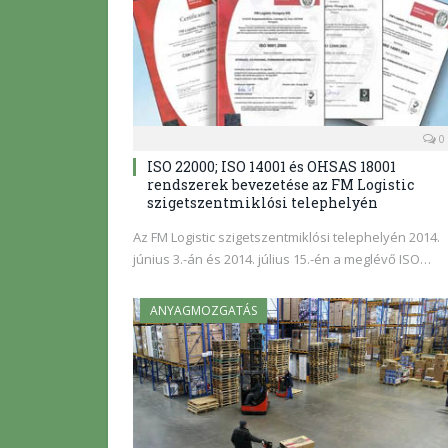
0
ISO 22000; ISO 14001 és OHSAS 18001
rendszerek bevezetése az FM Logistic
szigetszentmiklósi telephelyén
Az FM Logistic szigetszentmiklósi telephelyén 2014.
június 3.-án és 2014. július 15.-én a meglévő ISO…
ANYAGMOZGATÁS