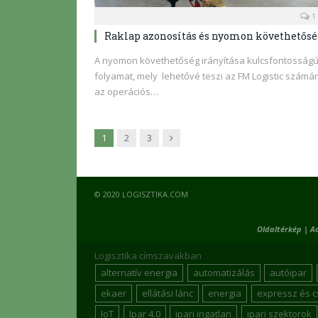
1
Raklap azonosítás és nyomon követhetősé
A nyomon követhetőség irányítása kulcsfontosság
folyamat, mely lehetővé teszi az FM Logistic számá
az operációs…
Következő
1
2
3
© 2020 LOGISZTIKA.COM
Oldaltérkép
|
A
Logisztika címszavakban
alternatív energia
automatizálás
autóipar
ekaer
ellátási lánc
energia
expressz és 
IoT
Ipar 4.0
ipari ingatlan
ipari szektorok