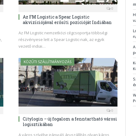
m
0
H
Az FM Logistic a Spear Logistic
v
akvizíciójával erősíti pozícióját Indiában
L
Az FM Logistic nemzetközi cégcsoportja többségi
r
,
részvényese lett a Spear Logistic-nak, az egyik
vezető indiai…
A
p
KÖZÚTI SZÁLLÍTMÁNYOZÁS
K
K
S
é
W
P
0
Citylogin – új fogalom a fenntartható városi
logisztikában
A város szívébe irányuló áruszállítás olyan káros