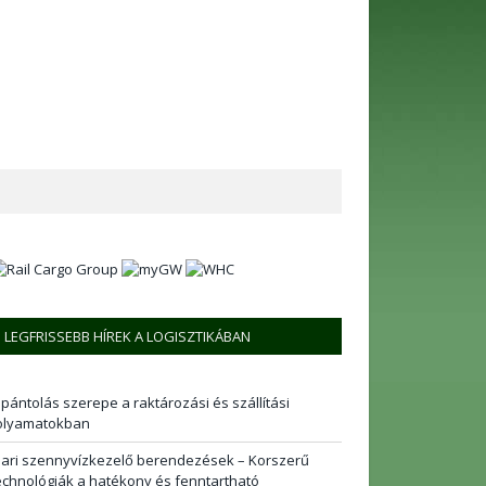
LEGFRISSEBB HÍREK A LOGISZTIKÁBAN
 pántolás szerepe a raktározási és szállítási
olyamatokban
pari szennyvízkezelő berendezések – Korszerű
echnológiák a hatékony és fenntartható