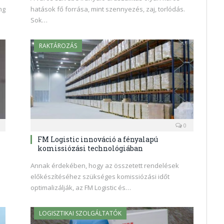
ng
hatások fő forrása, mint szennyezés, zaj, torlódás.
Sok…
RAKTÁROZÁS
0
FM Logistic innováció a fényalapú
komissiózási technológiában
Annak érdekében, hogy az összetett rendelések
előkészítéséhez szükséges komissiózási időt
optimalizálják, az FM Logistic és…
LOGISZTIKAI SZOLGÁLTATÓK